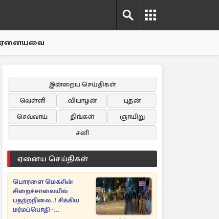
ஏனையவை
இன்றைய செய்திகள்
வெள்ளி
வியாழன்
புதன்
செவ்வாய்
திங்கள்
ஞாயிறு
சனி
ஏனைய செய்திகள்
பொரளை மெகசின்
சிறைச்சாலையில்
பதற்றநிலை..! சிக்கிய
மர்மப்பொதி -