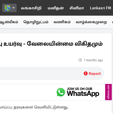
லங்காசிறி
மனிதன்
சினிமா
Lankasri FM
ஆன்மீகம்
தொழிநுட்பம்
வணிகம்
வாழ்க்கைமுறை
ு உயர்வு - வேலையின்மை விகிதமும்
7 months ago
Report
விளம்பரம்
ாய்ப்பு தரவுகளை வெளியிட்டுள்ளது.