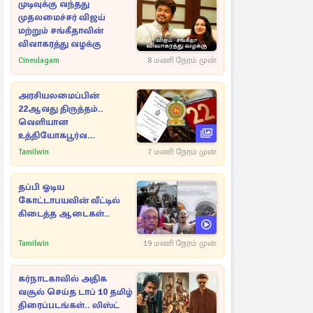
முடிவுக்கு வந்தது
முதலமைச்சர் விஜய்
மற்றும் சங்கீதாவின்
விவாகரத்து வழக்கு
Cineulagam
8 மணி நேரம் முன்
அரசியலமைப்பின்
22ஆவது திருத்தம்..
வெளியான
உத்தியோகபூர்வ
அறிவிப்பு!
Tamilwin
7 மணி நேரம் முன்
தப்பி ஓடிய
கோட்டாபயவின் வீட்டில்
கிடைத்த ஆடைகள்..
Tamilwin
19 மணி நேரம் முன்
கர்நாடகாவில் அதிக
வசூல் செய்த டாப் 10 தமிழ்
திரைப்படங்கள்.. லிஸ்ட்