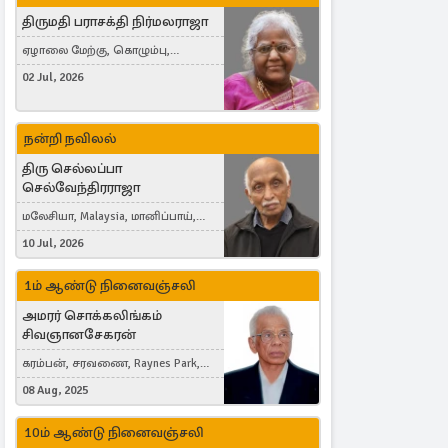
திருமதி பராசக்தி நிர்மலராஜா
ஏழாலை மேற்கு, கொழும்பு,
தங்காலை, London, United Kingdom
02 Jul, 2026
நன்றி நவிலல்
திரு செல்லப்பா
செல்வேந்திரராஜா
மலேசியா, Malaysia, மானிப்பாய்,
Duisburg, Germany, London, United
10 Jul, 2026
Kingdom
1ம் ஆண்டு நினைவஞ்சலி
அமரர் சொக்கலிங்கம்
சிவஞானசேகரன்
கரம்பன், சரவணை, Raynes Park,
London, United Kingdom
08 Aug, 2025
10ம் ஆண்டு நினைவஞ்சலி