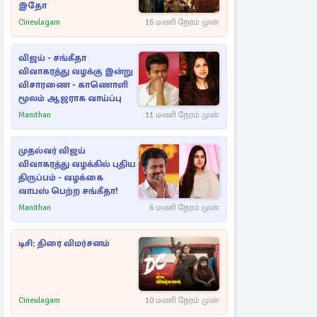
இதோ
Cineulagam
16 மணி நேரம் முன்
விஜய் - சங்கீதா
விவாகரத்து வழக்கு இன்று
விசாரணை - காணொளி
மூலம் ஆஜராக வாய்ப்பு
Manithan
11 மணி நேரம் முன்
முதல்வர் விஜய்
விவாகரத்து வழக்கில் புதிய
திருப்பம் - வழக்கை
வாபஸ் பெற்ற சங்கீதா!
Manithan
6 மணி நேரம் முன்
டிசி: திரை விமர்சனம்
Cineulagam
10 மணி நேரம் முன்