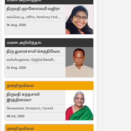
திருமதி ஞானேஸ்வரி வஜிரா
வல்வெட்டி, Jaffna, Newbury Park,
United Kingdom
04 Aug, 2026
மரண அறிவித்தல்
திரு துரைச்சாமி செந்திவேல்
மயிலியதனை, நெடுங்கேணி,
கம்பர்மலை
01 Aug, 2026
நன்றி நவிலல்
திருமதி கந்தசாமி
இரத்தினம்மா
வேலணை, Brampton, Canada
08 Jul, 2026
நன்றி நவிலல்