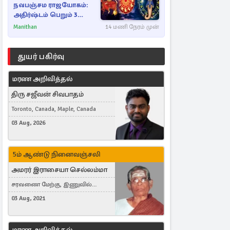
நவபஞ்சம ராஜயோகம்:
அதிர்ஷ்டம் பெறும் 3
ராசிகள்!
Manithan
14 மணி நேரம் முன்
துயர் பகிர்வு
மரண அறிவித்தல்
திரு சஜீவன் சிவபாதம்
Toronto, Canada, Maple, Canada
03 Aug, 2026
5ம் ஆண்டு நினைவஞ்சலி
அமரர் இராசையா செல்லம்மா
சரவணை மேற்கு, இணுவில்
கிழக்கு
03 Aug, 2021
மரண அறிவித்தல்