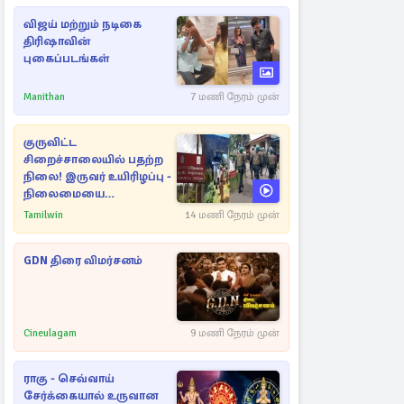
விஜய் மற்றும் நடிகை
திரிஷாவின்
புகைப்படங்கள்
Manithan
7 மணி நேரம் முன்
குருவிட்ட
சிறைச்சாலையில் பதற்ற
நிலை! இருவர் உயிரிழப்பு -
நிலைமையை
கட்டுப்படுத்த பொலிஸார்
Tamilwin
14 மணி நேரம் முன்
கண்ணீர்புகை பிரயோகம்
GDN திரை விமர்சனம்
Cineulagam
9 மணி நேரம் முன்
ராகு - செவ்வாய்
சேர்க்கையால் உருவான