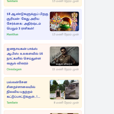
பின்னணியில் வெளியான
Tamilwin
13 மணி நேரம் முன்
காரணம்
18 ஆண்டுகளுக்குப் பிறகு
சூரியன்- கேது அரிய
சேர்க்கை: அதிர்ஷ்டம்
பெறும் 3 ராசிகள்!
Manithan
13 மணி நேரம் முன்
ஜனநாயகன் பாக்ஸ்
ஆபிஸ்: உலகளவில் 16
நாட்களில் செய்துள்ள
வசூல் விவரம்
Cineulagam
15 மணி நேரம் முன்
பல்லன்சேன
சிறைச்சாலையில்
நிலவிய பதற்றம்
கட்டுப்பாட்டுக்குள்..!
அதிரடியாக களமிறங்கிய
Tamilwin
8 மணி நேரம் முன்
அதிகாரிகள்