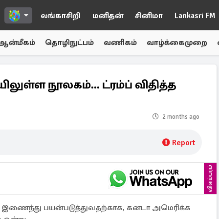
லங்காசிறி
மனிதன்
சினிமா
Lankasri FM
ஆன்மீகம்
தொழிநுட்பம்
வணிகம்
வாழ்க்கைமுறை
ள்ள நூலகம்... ட்ரம்ப் விதித்த
2 months ago
Report
விளம்பரம்
் இணைந்து பயன்படுத்துவதற்காக, கனடா அமெரிக்க