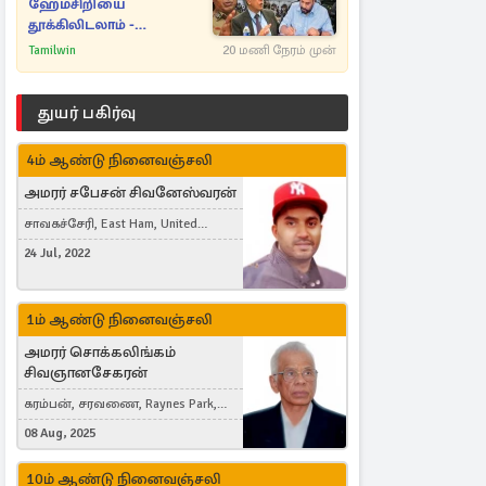
ஹேமசிறியை
தூக்கிலிடலாம் -
அநுரவுக்குச் சென்ற
Tamilwin
20 மணி நேரம் முன்
அறிவுரை..
துயர் பகிர்வு
4ம் ஆண்டு நினைவஞ்சலி
அமரர் சபேசன் சிவனேஸ்வரன்
சாவகச்சேரி, East Ham, United
Kingdom
24 Jul, 2022
1ம் ஆண்டு நினைவஞ்சலி
அமரர் சொக்கலிங்கம்
சிவஞானசேகரன்
கரம்பன், சரவணை, Raynes Park,
London, United Kingdom
08 Aug, 2025
10ம் ஆண்டு நினைவஞ்சலி