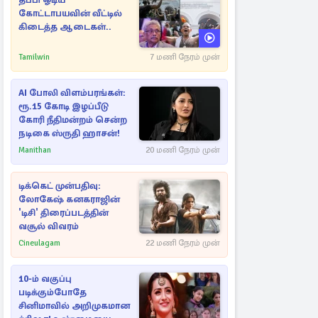
தப்பி ஓடிய
கோட்டாபயவின் வீட்டில்
கிடைத்த ஆடைகள்..
Tamilwin
7 மணி நேரம் முன்
AI போலி விளம்பரங்கள்:
ரூ.15 கோடி இழப்பீடு
கோரி நீதிமன்றம் சென்ற
நடிகை ஸ்ருதி ஹாசன்!
Manithan
20 மணி நேரம் முன்
டிக்கெட் முன்பதிவு:
லோகேஷ் கனகராஜின்
'டிசி' திரைப்படத்தின்
வசூல் விவரம்
Cineulagam
22 மணி நேரம் முன்
10-ம் வகுப்பு
படிக்கும்போதே
சினிமாவில் அறிமுகமான