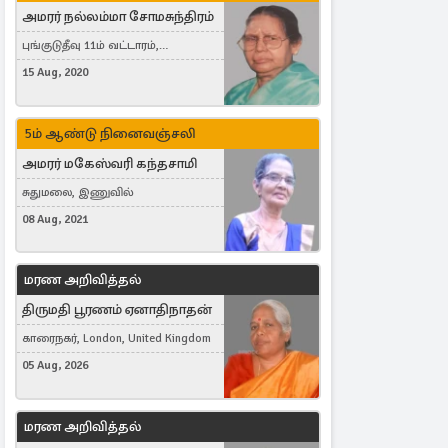
அமரர் நல்லம்மா சோமசுந்திரம்
புங்குடுதீவு 11ம் வட்டாரம்,
கொட்டாஞ்சேனை
15 Aug, 2020
5ம் ஆண்டு நினைவஞ்சலி
அமரர் மகேஸ்வரி கந்தசாமி
சுதுமலை, இணுவில்
08 Aug, 2021
மரண அறிவித்தல்
திருமதி பூரணம் ஏனாதிநாதன்
காரைநகர், London, United Kingdom
05 Aug, 2026
மரண அறிவித்தல்