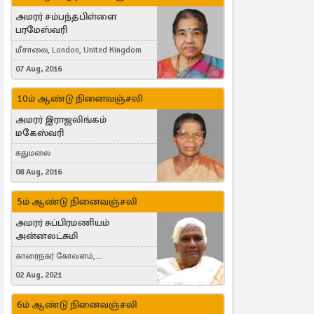
அமரர் சம்பந்தபிள்ளை
பரமேஸ்வரி
மீசாலை, London, United Kingdom
07 Aug, 2016
10ம் ஆண்டு நினைவஞ்சலி
அமரர் இராஜலிங்கம்
மகேஸ்வரி
சுதுமலை
08 Aug, 2016
5ம் ஆண்டு நினைவஞ்சலி
அமரர் சுப்பிரமணியம்
அன்னலட்சுமி
காரைநகர் கோவளம்,
வெள்ளவத்தை
02 Aug, 2021
6ம் ஆண்டு நினைவஞ்சலி