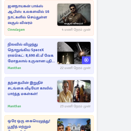
ஜனநாயகன் பாக்ஸ்
ஆபிஸ்: உலகளவில் 16
நாட்களில் செய்துள்ள
வசூல் விவரம்
Cineulagam
4 மணி நேரம் முன்
நிலவில் விழுந்து
நொறுங்கிய SpaceX
ராக்கெட்: 8,690 கி.மீ வேக
மோதலால் உருவான புதிய
பள்ளம்!
Manithan
22 மணி நேரம் முன்
தந்தையின் இறுதிச்
சடங்கை வீடியோ காலில்
பார்த்த மகள்கள்!
Manithan
23 மணி நேரம் முன்
ஒரே ஒரு கையெழுத்து!
பூஜித் மற்றும்