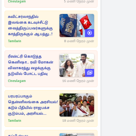
Cineulagam
5 மணி நேரம் முன்
சுவிட்சர்லாந்தில்
இலங்கை கடவுச்சீட்டு
வைத்திருப்பவர்களுக்கு
காத்திருக்கும் ஆபத்து..!
Tamilwin
8 மணி நேரம் முன்
ரீஎன்ட்ரி கொடுத்த
கெனிஷா.. ரவி மோகன்
விவாகரத்து வழக்குக்கு
நடுவில் போட்ட பதிவு
Cineulagam
16 மணி நேரம் முன்
பரபரப்பாகும்
தென்னிலங்கை அரசியல்!
கடும் பீதியில் ராஜபக்ச
குடும்பம், அரசியல்
நட்புகள்
Tamilwin
18 மணி நேரம் முன்