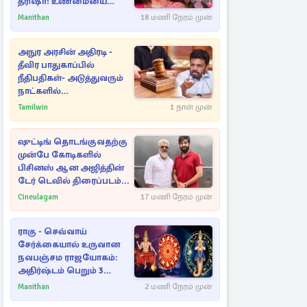
த்ரிஷா! உண்மையை
பகிர்ந்த இயக்குநர் பிரவீன்
Manithan
18 மணி நேரம் முன்
காந்தி
அநுர அரசின் அதிரடி -
தீவிர பாதுகாப்பில்
நீதிபதிகள்- அடுத்துவரும்
நாட்களில்
அம்பலமாகவுள்ள ரகசியம்
Tamilwin
1 நாள் முன்
ஷுட்டிங் தொடங்குவதற்கு
முன்பே கோடிகளில்
பிசினஸ் ஆன அஜித்தின்
டேர் டெவில் திரைப்படம்...
Cineulagam
17 மணி நேரம் முன்
ராகு - செவ்வாய்
சேர்க்கையால் உருவான
நவபஞ்சம ராஜயோகம்:
அதிர்ஷ்டம் பெறும் 3
ராசிகள்!
Manithan
2 மணி நேரம் முன்