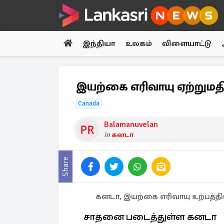
இந்தியா
உலகம்
விளையாட்டு
இயற்கை எரிவாயு ஏற்றும
Canada
Balamanuvelan
in
கனடா
Share
கனடா, இயற்கை எரிவாயு உற்பத்தி
சாதனை படைத்துள்ள கனடா