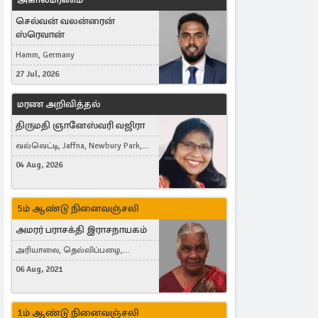
செல்வன் வலன்ரைன்
ஸ்ரெவான்
Hamm, Germany
27 Jul, 2026
மரண அறிவித்தல்
திருமதி ஞானேஸ்வரி வஜிரா
வல்வெட்டி, Jaffna, Newbury Park,
United Kingdom
04 Aug, 2026
5ம் ஆண்டு நினைவஞ்சலி
அமரர் பராசக்தி இராசநாயகம்
அரியாலை, தெல்லிப்பழை,
Montreal, Canada
06 Aug, 2021
1ம் ஆண்டு நினைவஞ்சலி