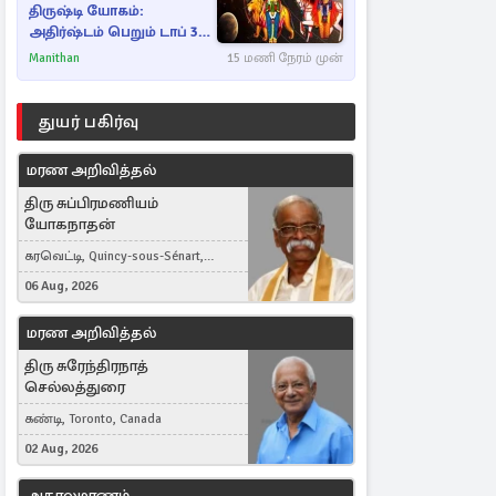
திருஷ்டி யோகம்:
அதிர்ஷ்டம் பெறும் டாப் 3
ராசிகள்!
Manithan
15 மணி நேரம் முன்
துயர் பகிர்வு
மரண அறிவித்தல்
திரு சுப்பிரமணியம்
யோகநாதன்
கரவெட்டி, Quincy-sous-Sénart,
France
06 Aug, 2026
மரண அறிவித்தல்
திரு சுரேந்திரநாத்
செல்லத்துரை
கண்டி, Toronto, Canada
02 Aug, 2026
அகாலமரணம்