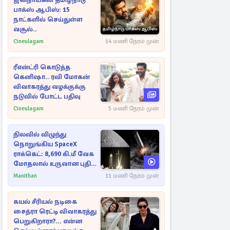
ஜனநாயகன் தமிழ்நாடு
பாக்ஸ் ஆபிஸ்: 15
நாட்களில் செய்துள்ள
வசூல்..
Cineulagam
14 மணி நேரம் முன்
ரீஎன்ட்ரி கொடுத்த
கெனிஷா.. ரவி மோகன்
விவாகரத்து வழக்குக்கு
நடுவில் போட்ட பதிவு
Cineulagam
5 மணி நேரம் முன்
நிலவில் விழுந்து
நொறுங்கிய SpaceX
ராக்கெட்: 8,690 கி.மீ வேக
மோதலால் உருவான புதிய
பள்ளம்!
Manithan
11 மணி நேரம் முன்
கயல் சீரியல் நடிகை
சைத்ரா ரெட்டி விவாகரத்து
பெறுகிறாரா?... என்ன