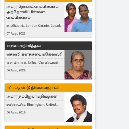
அமரர் றோபர்ட் வரப்பிரகாசம்
அந்தோனிப்பிள்ளை
வரப்பிரகாசம்
மானிப்பாய், London Ontario, Canada
07 Aug, 2025
மரண அறிவித்தல்
செல்வி கனகசபை மகேஸ்வரி
வசாவிளான், Jaffna, கோண்டாவில்
கிழக்கு
06 Aug, 2026
10ம் ஆண்டு நினைவஞ்சலி
அமரர் தம்பிஐயா மதியழகன்
மண்டைதீவு, Birmingham, United
Kingdom
06 Aug, 2016