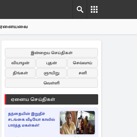
ஏனையவை
இன்றைய செய்திகள்
வியாழன்
புதன்
செவ்வாய்
திங்கள்
ஞாயிறு
சனி
வெள்ளி
ஏனைய செய்திகள்
தந்தையின் இறுதிச்
சடங்கை வீடியோ காலில்
பார்த்த மகள்கள்!