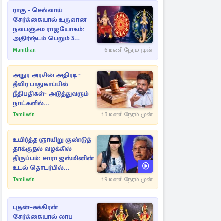
ராகு - செவ்வாய்
சேர்க்கையால் உருவான
நவபஞ்சம ராஜயோகம்:
அதிர்ஷ்டம் பெறும் 3
ராசிகள்!
Manithan
6 மணி நேரம் முன்
அநுர அரசின் அதிரடி -
தீவிர பாதுகாப்பில்
நீதிபதிகள்- அடுத்துவரும்
நாட்களில்
அம்பலமாகவுள்ள ரகசியம்
Tamilwin
13 மணி நேரம் முன்
உயிர்த்த ஞாயிறு குண்டுத்
தாக்குதல் வழக்கில்
திருப்பம்: சாரா ஜஸ்மினின்
உடல் தொடர்பில்
நீதிமன்றத்தில் வெளியான
Tamilwin
19 மணி நேரம் முன்
அதிர்ச்சி தகவல்
புதன்–சுக்கிரன்
சேர்க்கையால் லாப