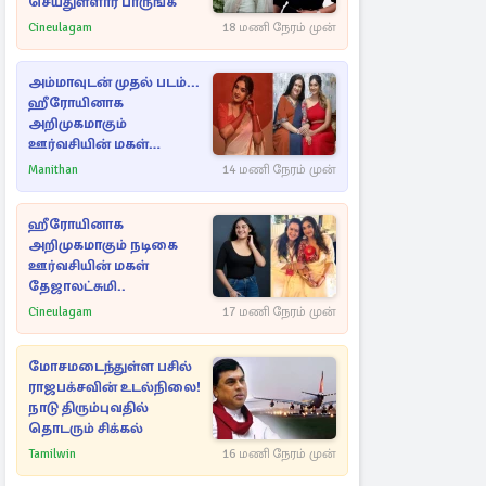
செய்துள்ளார் பாருங்க
Cineulagam
18 மணி நேரம் முன்
அம்மாவுடன் முதல் படம்...
ஹீரோயினாக
அறிமுகமாகும்
ஊர்வசியின் மகள்
தேஜலட்சுமி!
Manithan
14 மணி நேரம் முன்
ஹீரோயினாக
அறிமுகமாகும் நடிகை
ஊர்வசியின் மகள்
தேஜாலட்சுமி..
Cineulagam
17 மணி நேரம் முன்
மோசமடைந்துள்ள பசில்
ராஜபக்சவின் உடல்நிலை!
நாடு திரும்புவதில்
தொடரும் சிக்கல்
Tamilwin
16 மணி நேரம் முன்