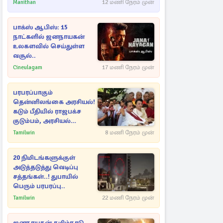
Manithan
12 மணி நேரம் முன்
பாக்ஸ் ஆபிஸ்: 15
நாட்களில் ஜனநாயகன்
உலகளவில் செய்துள்ள
வசூல்..
Cineulagam
17 மணி நேரம் முன்
பரபரப்பாகும்
தென்னிலங்கை அரசியல்!
கடும் பீதியில் ராஜபக்ச
குடும்பம், அரசியல்
நட்புகள்
Tamilwin
8 மணி நேரம் முன்
20 நிமிடங்களுக்குள்
அடுத்தடுத்து வெடிப்பு
சத்தங்கள்..! துபாயில்
பெரும் பரபரப்பு..
Tamilwin
22 மணி நேரம் முன்