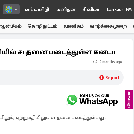
லங்காசிறி
மனிதன்
சினிமா
Lankasri FM
ஆன்மீகம்
தொழிநுட்பம்
வணிகம்
வாழ்க்கைமுறை
தியில் சாதனை படைத்துள்ள கனடா
2 months ago
Report
விளம்பரம்
யிலும், ஏற்றுமதியிலும் சாதனை படைத்துள்ளது.