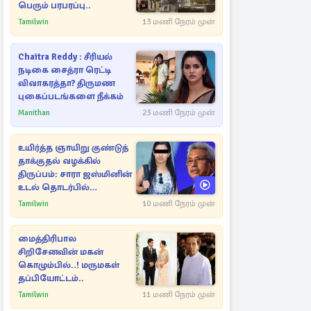
பெரும் பரபரப்பு..
Tamilwin
13 மணி நேரம் முன்
Chaitra Reddy : சீரியல்
நடிகை சைத்ரா ரெட்டி
விவாகரத்தா? திருமண
புகைப்படங்களை நீக்கம்
Manithan
23 மணி நேரம் முன்
உயிர்த்த ஞாயிறு குண்டுத்
தாக்குதல் வழக்கில்
திருப்பம்: சாரா ஜஸ்மினின்
உடல் தொடர்பில்
நீதிமன்றத்தில் வெளியான
Tamilwin
10 மணி நேரம் முன்
அதிர்ச்சி தகவல்
மைத்திரிபால
சிறிசேனவின் மகன்
கொழும்பில்..! மருமகள்
தப்பியோட்டம்..
Tamilwin
11 மணி நேரம் முன்