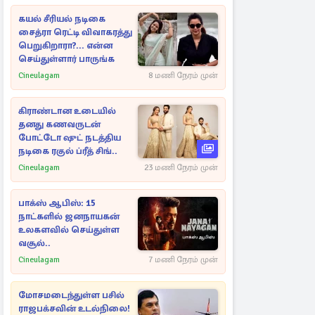
கயல் சீரியல் நடிகை
சைத்ரா ரெட்டி விவாகரத்து
பெறுகிறாரா?... என்ன
செய்துள்ளார் பாருங்க
Cineulagam
8 மணி நேரம் முன்
கிராண்டான உடையில்
தனது கணவருடன்
போட்டோ ஷுட் நடத்திய
நடிகை ரகுல் ப்ரீத் சிங்..
Cineulagam
23 மணி நேரம் முன்
பாக்ஸ் ஆபிஸ்: 15
நாட்களில் ஜனநாயகன்
உலகளவில் செய்துள்ள
வசூல்..
Cineulagam
7 மணி நேரம் முன்
மோசமடைந்துள்ள பசில்
ராஜபக்சவின் உடல்நிலை!