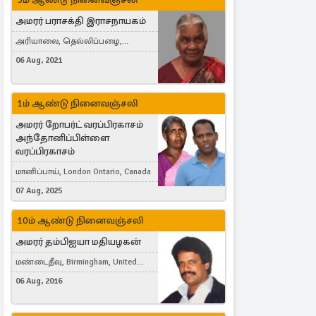
அமரர் பராசக்தி இராசநாயகம்
அரியாலை, தெல்லிப்பழை,
Montreal, Canada
06 Aug, 2021
1ம் ஆண்டு நினைவஞ்சலி
அமரர் றோபர்ட் வரப்பிரகாசம்
அந்தோனிப்பிள்ளை
வரப்பிரகாசம்
மானிப்பாய், London Ontario, Canada
07 Aug, 2025
10ம் ஆண்டு நினைவஞ்சலி
அமரர் தம்பிஐயா மதியழகன்
மண்டைதீவு, Birmingham, United
Kingdom
06 Aug, 2016