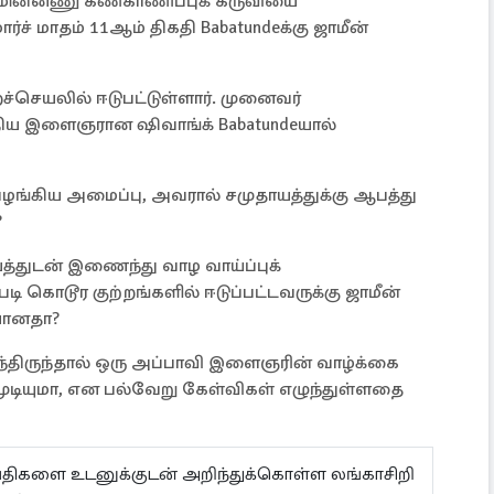
மின்னணு கண்காணிப்புக் கருவியை
்ச் மாதம் 11ஆம் திகதி Babatundeக்கு ஜாமீன்
ச்செயலில் ஈடுபட்டுள்ளார். முனைவர்
்திய இளைஞரான ஷிவாங்க் Babatundeயால்
 வழங்கிய அமைப்பு, அவரால் சமுதாயத்துக்கு ஆபத்து
?
யத்துடன் இணைந்து வாழ வாய்ப்புக்
ி கொடூர குற்றங்களில் ஈடுப்பட்டவருக்கு ஜாமீன்
ியானதா?
ுந்திருந்தால் ஒரு அப்பாவி இளைஞரின் வாழ்க்கை
முடியுமா, என பல்வேறு கேள்விகள் எழுந்துள்ளதை
ய்திகளை உடனுக்குடன் அறிந்துக்கொள்ள லங்காசிறி