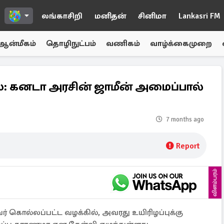
லங்காசிறி
மனிதன்
சினிமா
Lankasri FM
ஆன்மீகம்
தொழிநுட்பம்
வணிகம்
வாழ்க்கைமுறை
கனடா அரசின் ஜாமீன் அமைப்பால்
7 months ago
Report
விளம்பரம்
 கொல்லப்பட்ட வழக்கில், அவரது உயிரிழப்புக்கு