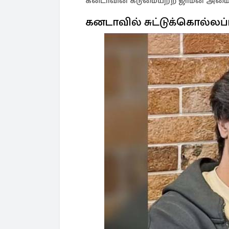
கனடாவின் கடுமையற்ற ஜாமீன் அமைப
கனடாவில் சுட்டுக்கொல்லப