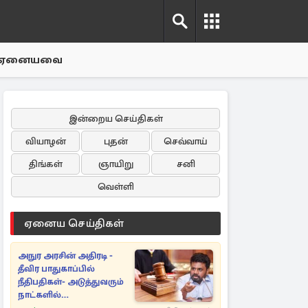
ஏனையவை
இன்றைய செய்திகள்
வியாழன்
புதன்
செவ்வாய்
திங்கள்
ஞாயிறு
சனி
வெள்ளி
ஏனைய செய்திகள்
அநுர அரசின் அதிரடி -
தீவிர பாதுகாப்பில்
நீதிபதிகள்- அடுத்துவரும்
நாட்களில்