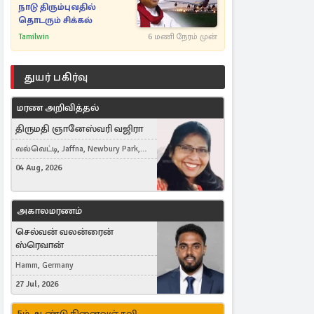
நாடு திரும்புவதில்
தொடரும் சிக்கல்
Tamilwin
6 மணி நேரம் முன்
துயர் பகிர்வு
மரண அறிவித்தல்
திருமதி ஞானேஸ்வரி வஜிரா
வல்வெட்டி, Jaffna, Newbury Park,
United Kingdom
04 Aug, 2026
அகாலமரணம்
செல்வன் வலன்ரைன்
ஸ்ரெவான்
Hamm, Germany
27 Jul, 2026
5ம் ஆண்டு நினைவஞ்சலி