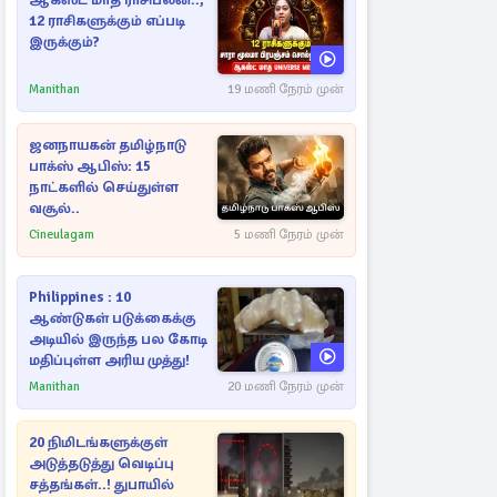
ஆகஸ்ட் மாத ராசிபலன்..,
12 ராசிகளுக்கும் எப்படி
இருக்கும்?
Manithan
19 மணி நேரம் முன்
ஜனநாயகன் தமிழ்நாடு
பாக்ஸ் ஆபிஸ்: 15
நாட்களில் செய்துள்ள
வசூல்..
Cineulagam
5 மணி நேரம் முன்
Philippines : 10
ஆண்டுகள் படுக்கைக்கு
அடியில் இருந்த பல கோடி
மதிப்புள்ள அரிய முத்து!
Manithan
20 மணி நேரம் முன்
20 நிமிடங்களுக்குள்
அடுத்தடுத்து வெடிப்பு
சத்தங்கள்..! துபாயில்