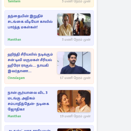
அம்பலமாகவுள்ள ரகசியம்
Tamilwin
3 மணி நேரம் முன்
தந்தையின் இறுதிச்
சடங்கை வீடியோ காலில்
பார்த்த மகள்கள்!
Manithan
3 மணி நேரம் முன்
ஹிந்தி சீரியலில் நடிக்கும்
சன் டிவி மருமகள் சீரியல்
ஹீரோ ராகுல்... நாயகி
இவர்தானா...
Cineulagam
17 மணி நேரம் முன்
நான் சூர்யாவை விட 3
மடங்கு அதிகம்
சம்பாதித்தேன்- நடிகை
ஜோதிகா
Manithan
19 மணி நேரம் முன்