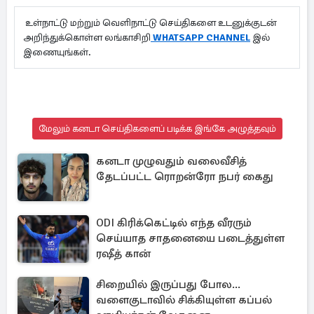
உள்நாட்டு மற்றும் வெளிநாட்டு செய்திகளை உடனுக்குடன்
அறிந்துக்கொள்ள லங்காசிறி
WHATSAPP CHANNEL
இல்
இணையுங்கள்.
மேலும் கனடா செய்திகளைப் படிக்க இங்கே அழுத்தவும்
கனடா முழுவதும் வலைவீசித்
தேடப்பட்ட ரொறன்ரோ நபர் கைது
ODI கிரிக்கெட்டில் எந்த வீரரும்
செய்யாத சாதனையை படைத்துள்ள
ரஷீத் கான்
சிறையில் இருப்பது போல...
வளைகுடாவில் சிக்கியுள்ள கப்பல்