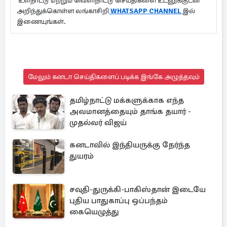
உள்நாட்டு மற்றும் வெளிநாட்டு செய்திகளை உடனுக்குடன்
அறிந்துக்கொள்ள லங்காசிறி
WHATSAPP CHANNEL
இல்
இணையுங்கள்.
மேலும் கனடா செய்திகளைப் படிக்க இங்கே அழுத்தவும்
தமிழ்நாட்டு மக்களுக்காக எந்த
அவமானத்தையும் தாங்க தயார் -
முதல்வர் விஜய்
கனடாவில் இந்தியருக்கு நேர்ந்த
துயரம்
சவுதி-துருக்கி-பாகிஸ்தான் இடையே
புதிய பாதுகாப்பு ஒப்பந்தம்
கையெழுத்து