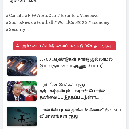
இணையுங்கள்.
#Canada #FIFAWorldCup #Toronto #Vancouver
#SportsNews #Football #WorldCup2026 #Economy
#Security
மேலும் கனடா செய்திகளைப் படிக்க இங்கே அழுத்தவும்
5,700 ஆண்டுகள் சார்ஜ் இல்லாமல்
இயங்கும் வைர அணு பேட்டரி
ட்ரம்பின் பேச்சுக்களும்
தற்புகழ்ச்சியும்.., ஈரான் போரில்
தனிமைப்படுத்தப்பட்டுள்ள
அமெரிக்கா
டால்பின் புயல் தாக்கம்: சீனாவில் 1,300
விமானங்கள் ரத்து