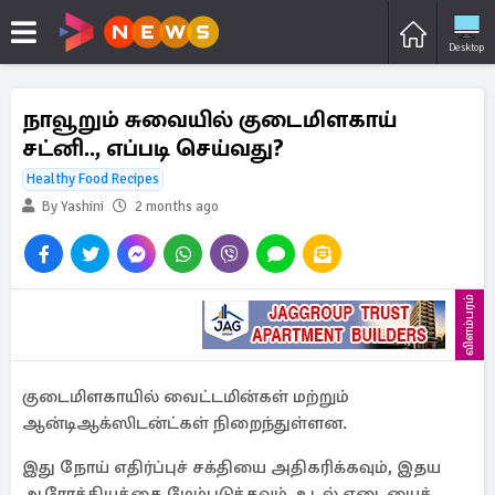
Desktop
நாவூறும் சுவையில் குடைமிளகாய்
சட்னி.., எப்படி செய்வது?
Healthy Food Recipes
By Yashini
2 months ago
விளம்பரம்
குடைமிளகாயில் வைட்டமின்கள் மற்றும்
ஆன்டிஆக்ஸிடன்ட்கள் நிறைந்துள்ளன.
இது நோய் எதிர்ப்புச் சக்தியை அதிகரிக்கவும், இதய
ஆரோக்கியத்தை மேம்படுத்தவும், உடல் எடையைக்