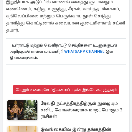
இறுதியாக அடுப்பில் வாணல் வைத்து சூடானதும்
எண்ணெய், கடுகு, உளுந்து, சீரகம், காய்ந்த மிளகாய்,
கறிவேப்பிலை மற்றும் பெருங்காய தூள் சேர்த்து
தாளித்து கொட்டினால் சுவையான குடைமிளகாய் சட்னி
தயார்.
உள்நாட்டு மற்றும் வெளிநாட்டு செய்திகளை உடனுக்குடன்
அறிந்துக்கொள்ள லங்காசிறி
WHATSAPP CHANNEL
இல்
இணையுங்கள்.
மேலும் உணவு செய்திகளைப் படிக்க இங்கே அழுத்தவும்
ரேவதி நட்சத்திரத்திற்குள் நுழையும்
சனி.., கோடீஸ்வரராக மாறப்போகும் 3
ராசிகள்
இலங்கையில் இன்று தங்கத்தின்