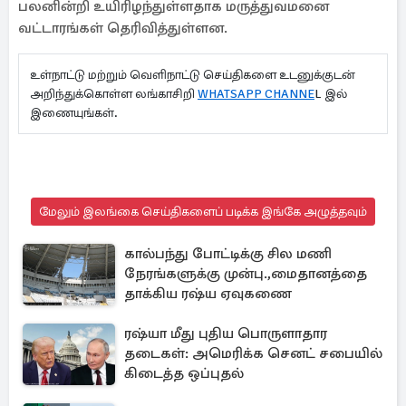
பலனின்றி உயிரிழந்துள்ளதாக மருத்துவமனை
வட்டாரங்கள் தெரிவித்துள்ளன.
உள்நாட்டு மற்றும் வெளிநாட்டு செய்திகளை உடனுக்குடன்
அறிந்துக்கொள்ள லங்காசிறி
WHATSAPP CHANNE
L இல்
இணையுங்கள்.
மேலும் இலங்கை செய்திகளைப் படிக்க இங்கே அழுத்தவும்
கால்பந்து போட்டிக்கு சில மணி
நேரங்களுக்கு முன்பு.,மைதானத்தை
தாக்கிய ரஷ்ய ஏவுகணை
ரஷ்யா மீது புதிய பொருளாதார
தடைகள்: அமெரிக்க செனட் சபையில்
கிடைத்த ஒப்புதல்