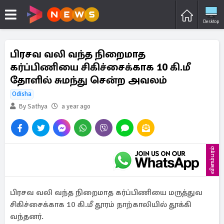
Desktop
பிரசவ வலி வந்த நிறைமாத
கர்ப்பிணியை சிகிச்சைக்காக 10 கி.மீ
தோளில் சுமந்து சென்ற அவலம்
Odisha
By Sathya
a year ago
விளம்பரம்
பிரசவ வலி வந்த நிறைமாத கர்ப்பிணியை மருத்துவ
சிகிச்சைக்காக 10 கி.மீ தூரம் நாற்காலியில் தூக்கி
வந்தனர்.