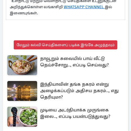
உள்நாட்டு மற்றும் வெளிநாட்டு செய்திகளை உடனுக்குடன்
அறிந்துக்கொள்ள லங்காசிறி
WHATSAPP CHANNEL
இல்
இணையுங்கள்.
மேலும் கல்வி செய்திகளைப் படிக்க இங்கே அழுத்தவும்
நாவூறும் சுவையில் பாய் வீட்டு
நெய்ச்சோறு.., எப்படி செய்வது?
இந்தியாவின் தங்க நகரம் என்று
அழைக்கப்படும் அதிசய நகரம்.., எது
தெரியுமா?
முடியை அடர்தியாக்க முருங்கை
இலை.., எப்படி பயன்படுத்துவது?