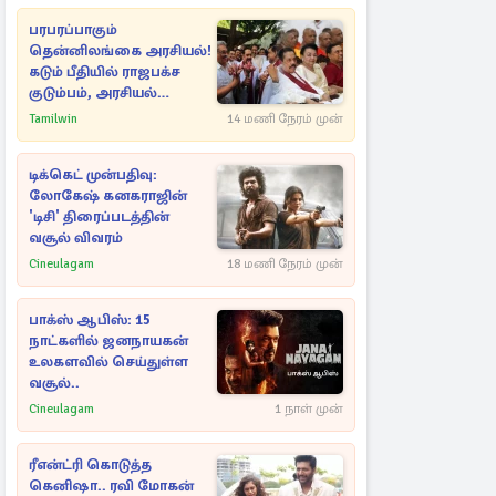
பரபரப்பாகும்
தென்னிலங்கை அரசியல்!
கடும் பீதியில் ராஜபக்ச
குடும்பம், அரசியல்
நட்புகள்
Tamilwin
14 மணி நேரம் முன்
டிக்கெட் முன்பதிவு:
லோகேஷ் கனகராஜின்
'டிசி' திரைப்படத்தின்
வசூல் விவரம்
Cineulagam
18 மணி நேரம் முன்
பாக்ஸ் ஆபிஸ்: 15
நாட்களில் ஜனநாயகன்
உலகளவில் செய்துள்ள
வசூல்..
Cineulagam
1 நாள் முன்
ரீஎன்ட்ரி கொடுத்த
கெனிஷா.. ரவி மோகன்