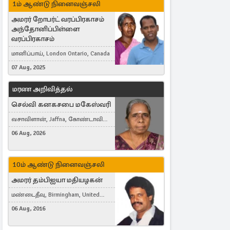
1ம் ஆண்டு நினைவஞ்சலி
அமரர் றோபர்ட் வரப்பிரகாசம்
அந்தோனிப்பிள்ளை
வரப்பிரகாசம்
மானிப்பாய், London Ontario, Canada
07 Aug, 2025
மரண அறிவித்தல்
செல்வி கனகசபை மகேஸ்வரி
வசாவிளான், Jaffna, கோண்டாவில்
கிழக்கு
06 Aug, 2026
10ம் ஆண்டு நினைவஞ்சலி
அமரர் தம்பிஐயா மதியழகன்
மண்டைதீவு, Birmingham, United
Kingdom
06 Aug, 2016