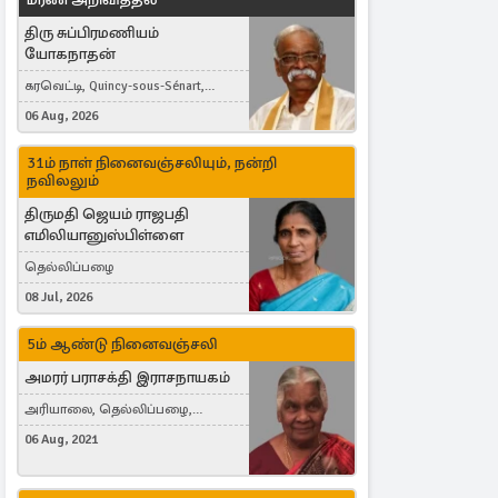
திரு சுப்பிரமணியம்
யோகநாதன்
கரவெட்டி, Quincy-sous-Sénart,
France
06 Aug, 2026
31ம் நாள் நினைவஞ்சலியும், நன்றி
நவிலலும்
திருமதி ஜெயம் ராஜபதி
எமிலியானுஸ்பிள்ளை
தெல்லிப்பழை
08 Jul, 2026
5ம் ஆண்டு நினைவஞ்சலி
அமரர் பராசக்தி இராசநாயகம்
அரியாலை, தெல்லிப்பழை,
Montreal, Canada
06 Aug, 2021