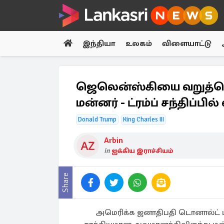
இந்தியா
உலகம்
விளையாட்டு
ஜெலென்ஸ்கியை வறுத்தெட
மன்னர் - ட்ரம்ப் சந்திப்பில
Donald Trump
King Charles III
Arbin
in
ஐக்கிய இராச்சியம்
Share
அமெரிக்க ஜனாதிபதி டொனால்ட் ட்