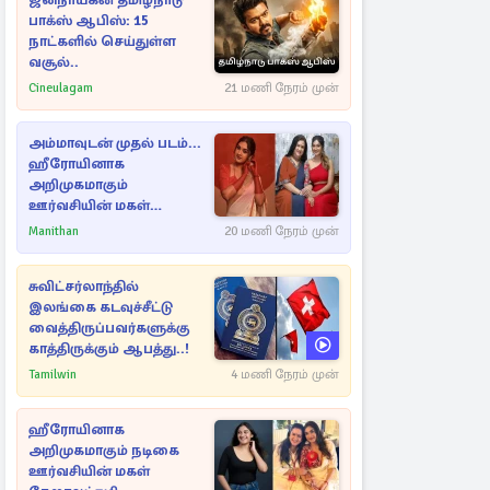
ஜனநாயகன் தமிழ்நாடு
பாக்ஸ் ஆபிஸ்: 15
நாட்களில் செய்துள்ள
வசூல்..
Cineulagam
21 மணி நேரம் முன்
அம்மாவுடன் முதல் படம்...
ஹீரோயினாக
அறிமுகமாகும்
ஊர்வசியின் மகள்
தேஜலட்சுமி!
Manithan
20 மணி நேரம் முன்
சுவிட்சர்லாந்தில்
இலங்கை கடவுச்சீட்டு
வைத்திருப்பவர்களுக்கு
காத்திருக்கும் ஆபத்து..!
Tamilwin
4 மணி நேரம் முன்
ஹீரோயினாக
அறிமுகமாகும் நடிகை
ஊர்வசியின் மகள்