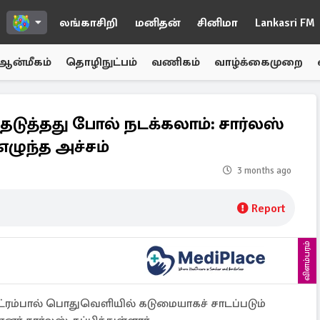
லங்காசிறி
மனிதன்
சினிமா
Lankasri FM
ஆன்மீகம்
தொழிநுட்பம்
வணிகம்
வாழ்க்கைமுறை
ுத்தது போல் நடக்கலாம்: சார்லஸ்
் எழுந்த அச்சம்
3 months ago
Report
விளம்பரம்
ரம்பால் பொதுவெளியில் கடுமையாகச் சாடப்படும்