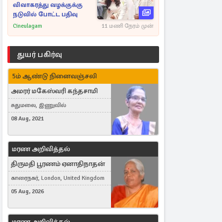
விவாகரத்து வழக்குக்கு
நடுவில் போட்ட பதிவு
Cineulagam
11 மணி நேரம் முன்
துயர் பகிர்வு
5ம் ஆண்டு நினைவஞ்சலி
அமரர் மகேஸ்வரி கந்தசாமி
சுதுமலை, இணுவில்
08 Aug, 2021
மரண அறிவித்தல்
திருமதி பூரணம் ஏனாதிநாதன்
காரைநகர், London, United Kingdom
05 Aug, 2026
மரண அறிவித்தல்