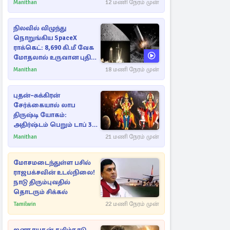
ராசிகள்!
Manithan
12 மணி நேரம் முன்
நிலவில் விழுந்து
நொறுங்கிய SpaceX
ராக்கெட்: 8,690 கி.மீ வேக
மோதலால் உருவான புதிய
பள்ளம்!
Manithan
18 மணி நேரம் முன்
புதன்–சுக்கிரன்
சேர்க்கையால் லாப
திருஷ்டி யோகம்:
அதிர்ஷ்டம் பெறும் டாப் 3
ராசிகள்!
Manithan
21 மணி நேரம் முன்
மோசமடைந்துள்ள பசில்
ராஜபக்சவின் உடல்நிலை!
நாடு திரும்புவதில்
தொடரும் சிக்கல்
Tamilwin
22 மணி நேரம் முன்