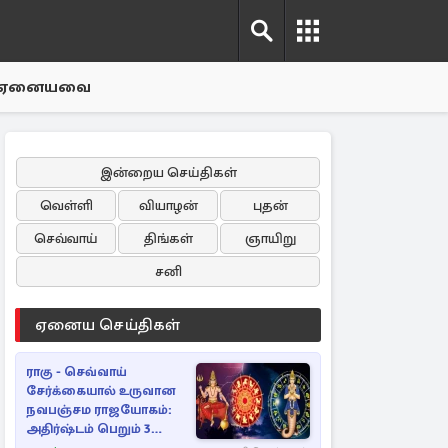
ஏனையவை
இன்றைய செய்திகள்
வெள்ளி
வியாழன்
புதன்
செவ்வாய்
திங்கள்
ஞாயிறு
சனி
ஏனைய செய்திகள்
ராகு - செவ்வாய்
சேர்க்கையால் உருவான
நவபஞ்சம ராஜயோகம்:
அதிர்ஷ்டம் பெறும் 3