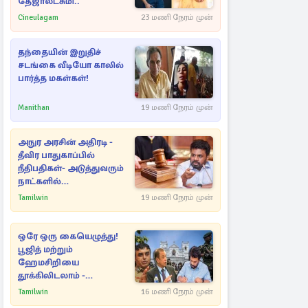
தேஜாலட்சுமி..
Cineulagam
23 மணி நேரம் முன்
தந்தையின் இறுதிச்
சடங்கை வீடியோ காலில்
பார்த்த மகள்கள்!
Manithan
19 மணி நேரம் முன்
அநுர அரசின் அதிரடி -
தீவிர பாதுகாப்பில்
நீதிபதிகள்- அடுத்துவரும்
நாட்களில்
அம்பலமாகவுள்ள ரகசியம்
Tamilwin
19 மணி நேரம் முன்
ஒரே ஒரு கையெழுத்து!
பூஜித் மற்றும்
ஹேமசிறியை
தூக்கிலிடலாம் -
அநுரவுக்குச் சென்ற
Tamilwin
16 மணி நேரம் முன்
அறிவுரை..