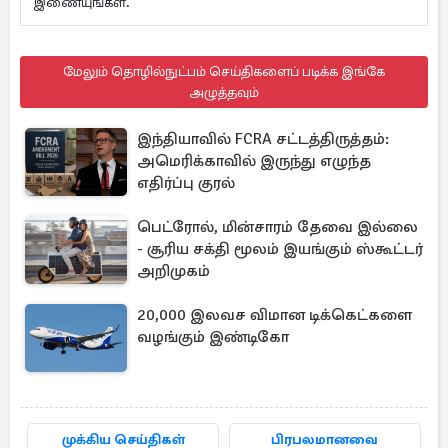
இணையுங்கள்.
மேலும் தொழில்நுட்பம் செய்திகளைப் படிக்க இங்கே
அழுத்தவும்
இந்தியாவில் FCRA சட்டத்திருத்தம்:
அமெரிக்காவில் இருந்து எழுந்த
எதிர்ப்பு குரல்
பெட்ரோல், மின்சாரம் தேவை இல்லை
- சூரிய சக்தி மூலம் இயங்கும் ஸ்கூட்டர்
அறிமுகம்
20,000 இலவச விமான டிக்கெட்களை
வழங்கும் இண்டிகோ
முக்கிய செய்திகள்
பிரபலமானவை