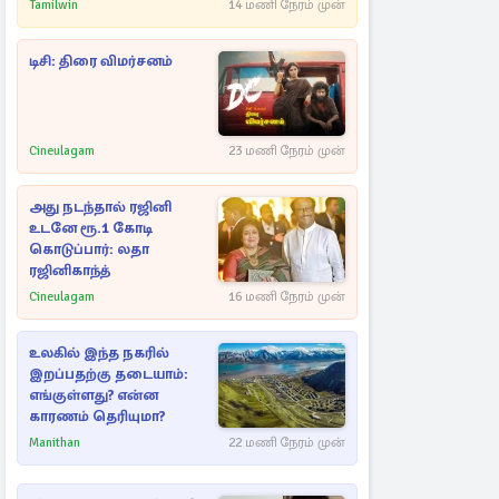
Tamilwin
14 மணி நேரம் முன்
டிசி: திரை விமர்சனம்
Cineulagam
23 மணி நேரம் முன்
அது நடந்தால் ரஜினி
உடனே ரூ.1 கோடி
கொடுப்பார்: லதா
ரஜினிகாந்த்
Cineulagam
16 மணி நேரம் முன்
உலகில் இந்த நகரில்
இறப்பதற்கு தடையாம்:
எங்குள்ளது? என்ன
காரணம் தெரியுமா?
Manithan
22 மணி நேரம் முன்