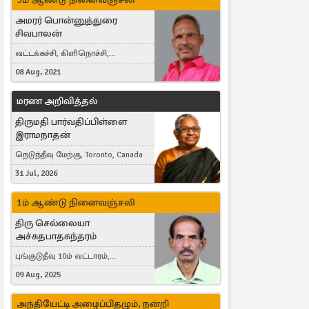
அமரர் பொன்னுத்துரை
சிவபாலன்
வட்டக்கச்சி, கிளிநொச்சி,
வட்டக்கச்சி இராமநாதபுரம்
08 Aug, 2021
மரண அறிவித்தல்
திருமதி பார்வதிப்பிள்ளை
இராமநாதன்
நெடுந்தீவு மேற்கு, Toronto, Canada
31 Jul, 2026
1ம் ஆண்டு நினைவஞ்சலி
திரு செல்லையா
அச்சுதபாதசுந்தரம்
புங்குடுதீவு 10ம் வட்டாரம்,
கொள்ளுப்பிட்டி
09 Aug, 2025
அந்தியேட்டி அழைப்பிதழும், நன்றி