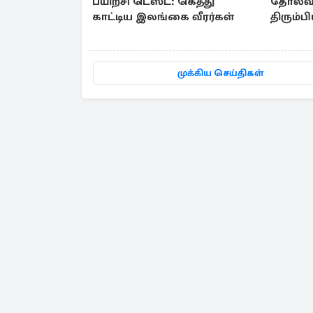
பயிற்சி டெஸ்ட்: கெத்து
தோல்வி:
காட்டிய இலங்கை வீரர்கள்
திரும்ப
பிறகே..
காரணம
முக்கிய செய்திகள்