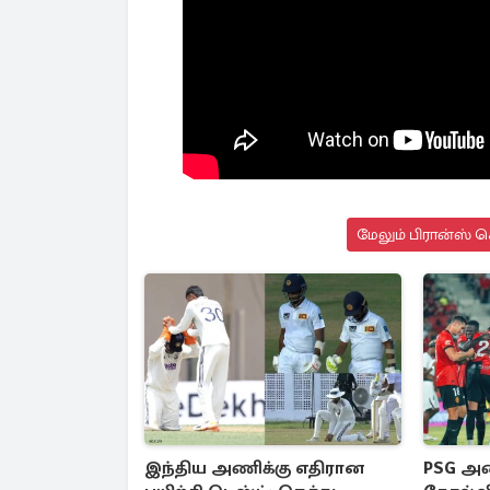
மேலும் பிரான்ஸ் ச
இந்திய அணிக்கு எதிரான
PSG அணி