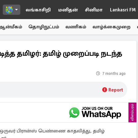
லங்காசிறி
மனிதன்
சினிமா
Lankasri FM
ஆன்மீகம்
தொழிநுட்பம்
வணிகம்
வாழ்க்கைமுறை
த்த தமிழர்: தமிழ் முறைப்படி நடந்த
7 months ago
Report
விளம்பரம்
ருவர் பிரான்ஸ் பெண்ணை காதலித்து, தமிழ்