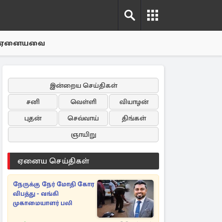
ஏனையவை
இன்றைய செய்திகள்
சனி
வெள்ளி
வியாழன்
புதன்
செவ்வாய்
திங்கள்
ஞாயிறு
ஏனைய செய்திகள்
நேருக்கு நேர் மோதி கோர
விபத்து - வங்கி
முகாமையாளர் பலி