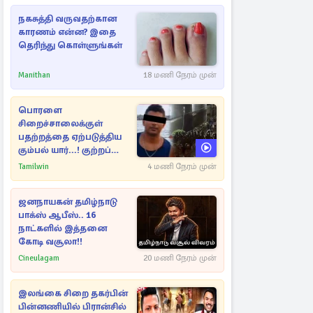
நகசுத்தி வருவதற்கான
காரணம் என்ன? இதை
தெரிந்து கொள்ளுங்கள்
Manithan
18 மணி நேரம் முன்
பொரளை
சிறைச்சாலைக்குள்
பதற்றத்தை ஏற்படுத்திய
கும்பல் யார்...! குற்றப்
பின்னணி தொடர்பில்
Tamilwin
4 மணி நேரம் முன்
அதிர்ச்சித் தகவல்கள்
ஜனநாயகன் தமிழ்நாடு
பாக்ஸ் ஆபீஸ்.. 16
நாட்களில் இத்தனை
கோடி வசூலா!!
Cineulagam
20 மணி நேரம் முன்
இலங்கை சிறை தகர்பின்
பின்னணியில் பிரான்சில்