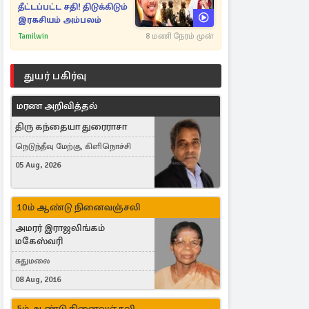
தீட்டப்பட்ட சதி! திடுக்கிடும்
இரகசியம் அம்பலம்
Tamilwin
8 மணி நேரம் முன்
துயர் பகிர்வு
மரண அறிவித்தல்
திரு கந்தையா துரைராசா
நெடுந்தீவு மேற்கு, கிளிநொச்சி
05 Aug, 2026
10ம் ஆண்டு நினைவஞ்சலி
அமரர் இராஜலிங்கம்
மகேஸ்வரி
சுதுமலை
08 Aug, 2016
5ம் ஆண்டு நினைவஞ்சலி