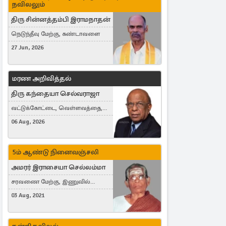
நவிலலும்
திரு சின்னத்தம்பி இராமநாதன்
நெடுந்தீவு மேற்கு, கண்டாவளை
27 Jun, 2026
மரண அறிவித்தல்
திரு கந்தையா செல்வராஜா
வட்டுக்கோட்டை, வெள்ளவத்தை,
Toronto, Canada
06 Aug, 2026
5ம் ஆண்டு நினைவஞ்சலி
அமரர் இராசையா செல்லம்மா
சரவணை மேற்கு, இணுவில்
கிழக்கு
03 Aug, 2021