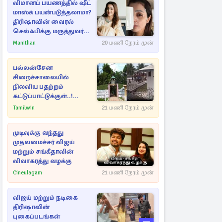
விமானப் பயணத்தில் ஷீட்
மாஸ்க் பயன்படுத்தலாமா?
திரிஷாவின் வைரல்
செல்ஃபிக்கு மருத்துவர்
விளக்கம்
Manithan
20 மணி நேரம் முன்
பல்லன்சேன
சிறைச்சாலையில்
நிலவிய பதற்றம்
கட்டுப்பாட்டுக்குள்..!
அதிரடியாக களமிறங்கிய
Tamilwin
21 மணி நேரம் முன்
அதிகாரிகள்
முடிவுக்கு வந்தது
முதலமைச்சர் விஜய்
மற்றும் சங்கீதாவின்
விவாகரத்து வழக்கு
Cineulagam
21 மணி நேரம் முன்
விஜய் மற்றும் நடிகை
திரிஷாவின்
புகைப்படங்கள்