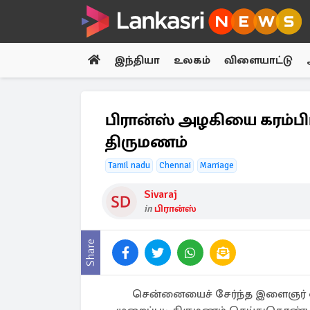
இந்தியா
உலகம்
விளையாட்டு
பிரான்ஸ் அழகியை கரம்பிடி
திருமணம்
Tamil nadu
Chennai
Marriage
Sivaraj
in
பிரான்ஸ்
Share
சென்னையைச் சேர்ந்த இளைஞர் ஒ