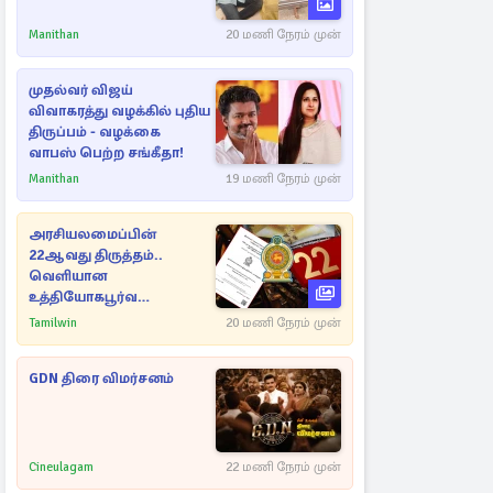
Manithan
20 மணி நேரம் முன்
முதல்வர் விஜய்
விவாகரத்து வழக்கில் புதிய
திருப்பம் - வழக்கை
வாபஸ் பெற்ற சங்கீதா!
Manithan
19 மணி நேரம் முன்
அரசியலமைப்பின்
22ஆவது திருத்தம்..
வெளியான
உத்தியோகபூர்வ
அறிவிப்பு!
Tamilwin
20 மணி நேரம் முன்
GDN திரை விமர்சனம்
Cineulagam
22 மணி நேரம் முன்