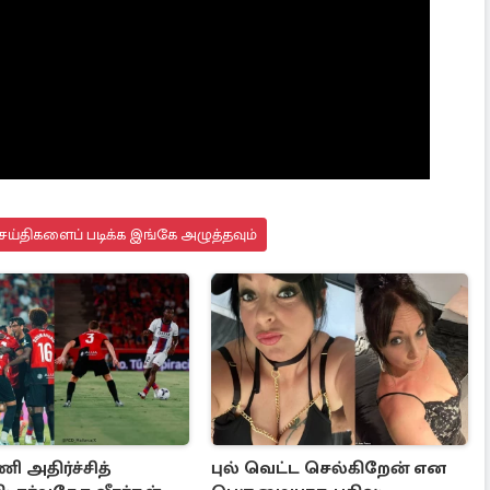
ெய்திகளைப் படிக்க இங்கே அழுத்தவும்
 அதிர்ச்சித்
புல் வெட்ட செல்கிறேன் என