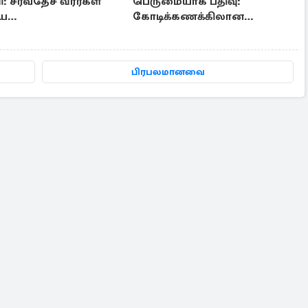
 சர்வதேச வீரர்கள்
பெருமையாக பதிவு:
ிய
கோடிக்கணக்கிலான
பயிற்சியாளரின்
கஞ்சாவுடன் சிக்கிய
்
பிரித்தானிய பெண்
பிரபலமானவை