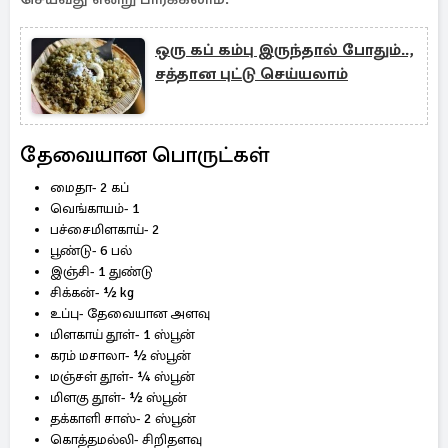
ஒரு கப் கம்பு இருந்தால் போதும்..,
சத்தான புட்டு செய்யலாம்
தேவையான பொருட்கள்
மைதா- 2 கப்
வெங்காயம்- 1
பச்சைமிளகாய்- 2
பூண்டு- 6 பல்
இஞ்சி- 1 துண்டு
சிக்கன்- ½ kg
உப்பு- தேவையான அளவு
மிளகாய் தூள்- 1 ஸ்பூன்
கரம் மசாலா- ½ ஸ்பூன்
மஞ்சள் தூள்- ¼ ஸ்பூன்
மிளகு தூள்- ½ ஸ்பூன்
தக்காளி சாஸ்- 2 ஸ்பூன்
கொத்தமல்லி- சிறிதளவு