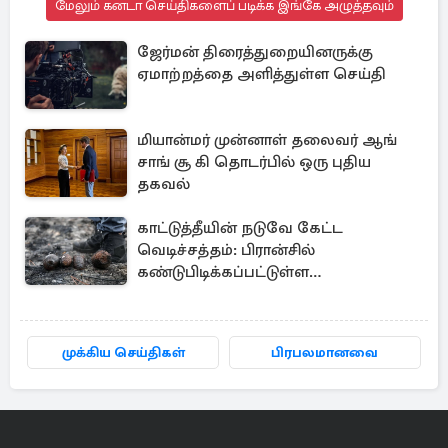
மேலும் கனடா செய்திகளைப் படிக்க இங்கே அழுத்தவும்
ஜேர்மன் திரைத்துறையினருக்கு
ஏமாற்றத்தை அளித்துள்ள செய்தி
மியான்மர் முன்னாள் தலைவர் ஆங்
சாங் சூ கி தொடர்பில் ஒரு புதிய
தகவல்
காட்டுத்தீயின் நடுவே கேட்ட
வெடிச்சத்தம்: பிரான்சில்
கண்டுபிடிக்கப்பட்டுள்ள
வெடிகுண்டுகள்
முக்கிய செய்திகள்
பிரபலமானவை