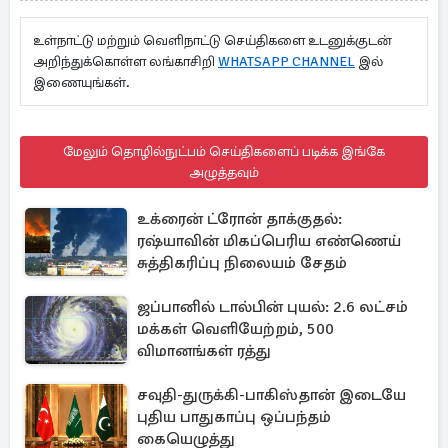
உள்நாட்டு மற்றும் வெளிநாட்டு செய்திகளை உடனுக்குடன்
அறிந்துக்கொள்ள லங்காசிறி
WHATSAPP CHANNEL
இல்
இணையுங்கள்.
மேலும் தொழில்நுட்பம் செய்திகளைப் படிக்க இங்கே
அழுத்தவும்
உக்ரைன் ட்ரோன் தாக்குதல்:
ரஷ்யாவின் மிகப்பெரிய எண்ணெய்
சுத்திகரிப்பு நிலையம் சேதம்
ஜப்பானில் டால்பின் புயல்: 2.6 லட்சம்
மக்கள் வெளியேற்றம், 500
விமானங்கள் ரத்து
சவுதி-துருக்கி-பாகிஸ்தான் இடையே
புதிய பாதுகாப்பு ஒப்பந்தம்
கையெழுத்து