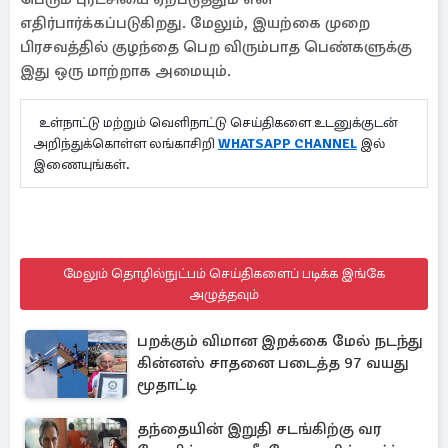
எதிர்பார்க்கப்படுகிறது. மேலும், இயற்கை முறை
பிரசவத்தில் குழந்தை பெற விரும்பாத பெண்களுக்கு
இது ஒரு மாற்றாக அமையும்.
உள்நாட்டு மற்றும் வெளிநாட்டு செய்திகளை உடனுக்குடன்
அறிந்துக்கொள்ள லங்காசிறி
WHATSAPP CHANNEL
இல்
இணையுங்கள்.
மேலும் தொழில்நுட்பம் செய்திகளைப் படிக்க இங்கே
அழுத்தவும்
பறக்கும் விமான இறக்கை மேல் நடந்து
கின்னஸ் சாதனை படைத்த 97 வயது
மூதாட்டி
தந்தையின் இறுதி சடங்கிற்கு வர