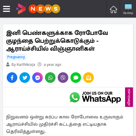
Desktop
இனி பெண்களுக்காக ரோபோவே
குழந்தை பெற்றுக்கொடுக்கும் -
ஆராய்ச்சியில் விஞ்ஞானிகள்
Pregnancy
By Karthikraja
a year ago
விளம்பரம்
நிறுவனம் ஒன்று கர்ப்ப கால ரோபோவை உருவாகும்
ஆராய்ச்சியில் முதிர்ச்சி கட்டத்தை எட்டியதாக
தெரிவித்துள்ளது.