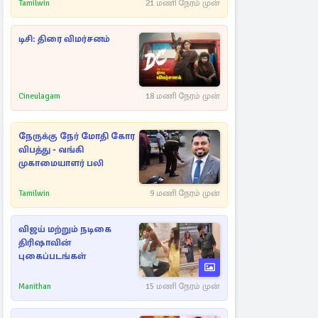
பின்னணியில் வெளியான
Tamilwin
21 மணி நேரம் முன்
காரணம்
டிசி: திரை விமர்சனம்
Cineulagam
18 மணி நேரம் முன்
நேருக்கு நேர் மோதி கோர
விபத்து - வங்கி
முகாமையாளர் பலி
Tamilwin
9 மணி நேரம் முன்
விஜய் மற்றும் நடிகை
திரிஷாவின்
புகைப்படங்கள்
Manithan
15 மணி நேரம் முன்