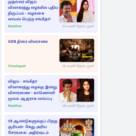
முதல்வர் விஜய்
விவாகரத்து வழக்கில் புதிய
திருப்பம் - வழக்கை
வாபஸ் பெற்ற சங்கீதா!
Manithan
14 மணி நேரம் முன்
GDN திரை விமர்சனம்
Cineulagam
16 மணி நேரம் முன்
விஜய் - சங்கீதா
விவாகரத்து வழக்கு இன்று
விசாரணை - காணொளி
மூலம் ஆஜராக வாய்ப்பு
Manithan
18 மணி நேரம் முன்
18 ஆண்டுகளுக்குப் பிறகு
சூரியன்- கேது அரிய
சேர்க்கை: அதிர்ஷ்டம்