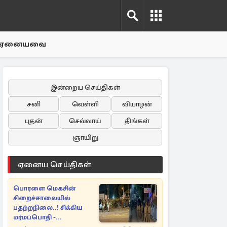
ஏனையவை
இன்றைய செய்திகள்
சனி
வெள்ளி
வியாழன்
புதன்
செவ்வாய்
திங்கள்
ஞாயிறு
ஏனைய செய்திகள்
பொரளை மெகசின்
சிறைச்சாலையில்
பதற்றநிலை..! சிக்கிய
மர்மப்பொதி -