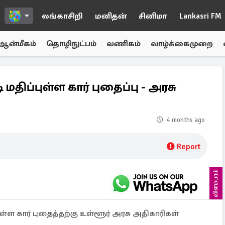
லங்காசிறி
மனிதன்
சினிமா
Lankasri FM
ஆன்மீகம்
தொழிநுட்பம்
வணிகம்
வாழ்க்கைமுறை
திப்புள்ள கார் புதைப்பு - அரசு
4 months ago
Report
விளம்பரம்
ள்ள கார் புதைத்தற்கு உள்ளூர் அரசு அதிகாரிகள்