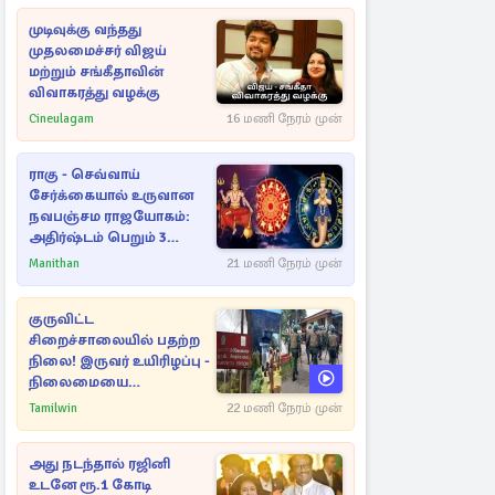
முடிவுக்கு வந்தது
முதலமைச்சர் விஜய்
மற்றும் சங்கீதாவின்
விவாகரத்து வழக்கு
Cineulagam
16 மணி நேரம் முன்
ராகு - செவ்வாய்
சேர்க்கையால் உருவான
நவபஞ்சம ராஜயோகம்:
அதிர்ஷ்டம் பெறும் 3
ராசிகள்!
Manithan
21 மணி நேரம் முன்
குருவிட்ட
சிறைச்சாலையில் பதற்ற
நிலை! இருவர் உயிரிழப்பு -
நிலைமையை
கட்டுப்படுத்த பொலிஸார்
Tamilwin
22 மணி நேரம் முன்
கண்ணீர்புகை பிரயோகம்
அது நடந்தால் ரஜினி
உடனே ரூ.1 கோடி