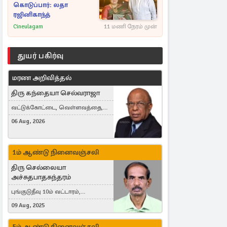
கொடுப்பார்: லதா
ரஜினிகாந்த்
Cineulagam
11 மணி நேரம் முன்
துயர் பகிர்வு
மரண அறிவித்தல்
திரு கந்தையா செல்வராஜா
வட்டுக்கோட்டை, வெள்ளவத்தை,
Toronto, Canada
06 Aug, 2026
1ம் ஆண்டு நினைவஞ்சலி
திரு செல்லையா
அச்சுதபாதசுந்தரம்
புங்குடுதீவு 10ம் வட்டாரம்,
கொள்ளுப்பிட்டி
09 Aug, 2025
5ம் ஆண்டு நினைவஞ்சலி