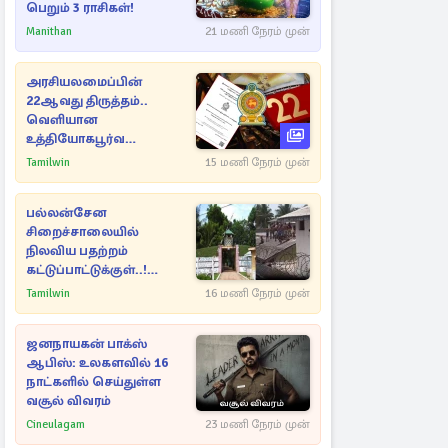
பெறும் 3 ராசிகள்!
Manithan
21 மணி நேரம் முன்
அரசியலமைப்பின்
22ஆவது திருத்தம்..
வெளியான
உத்தியோகபூர்வ
அறிவிப்பு!
Tamilwin
15 மணி நேரம் முன்
பல்லன்சேன
சிறைச்சாலையில்
நிலவிய பதற்றம்
கட்டுப்பாட்டுக்குள்..!
அதிரடியாக களமிறங்கிய
Tamilwin
16 மணி நேரம் முன்
அதிகாரிகள்
ஜனநாயகன் பாக்ஸ்
ஆபிஸ்: உலகளவில் 16
நாட்களில் செய்துள்ள
வசூல் விவரம்
Cineulagam
23 மணி நேரம் முன்