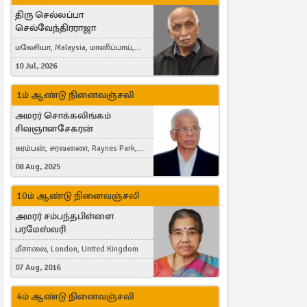
திரு செல்லப்பா
செல்வேந்திரராஜா
மலேசியா, Malaysia, மானிப்பாய்,
Duisburg, Germany, London, United
10 Jul, 2026
Kingdom
1ம் ஆண்டு நினைவஞ்சலி
அமரர் சொக்கலிங்கம்
சிவஞானசேகரன்
கரம்பன், சரவணை, Raynes Park,
London, United Kingdom
08 Aug, 2025
10ம் ஆண்டு நினைவஞ்சலி
அமரர் சம்பந்தபிள்ளை
பரமேஸ்வரி
மீசாலை, London, United Kingdom
07 Aug, 2016
4ம் ஆண்டு நினைவஞ்சலி