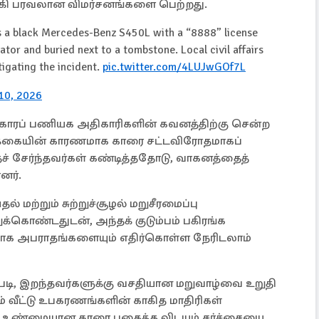
கி பரவலான விமர்சனங்களை பெற்றது.
ws a black Mercedes-Benz S450L with a “8888” license
ator and buried next to a tombstone. Local civil affairs
tigating the incident.
pic.twitter.com/4LUJwGOf7L
 10, 2026
ிவகாரப் பணியக அதிகாரிகளின் கவனத்திற்கு சென்ற
்பிக்கையின் காரணமாக காரை சட்டவிரோதமாகப்
ைச் சேர்ந்தவர்கள் கண்டித்ததோடு, வாகனத்தைத்
னர்.
ல் மற்றும் சுற்றுச்சூழல் மறுசீரமைப்பு
கொண்டதுடன், அந்தக் குடும்பம் பகிரங்க
ற்காக அபராதங்களையும் எதிர்கொள்ள நேரிடலாம்
ன்படி, இறந்தவர்களுக்கு வசதியான மறுவாழ்வை உறுதி
ும் வீட்டு உபகரணங்களின் காகித மாதிரிகள்
ள் உண்மையான காரை புதைத்த விடயம் சர்ச்சையை