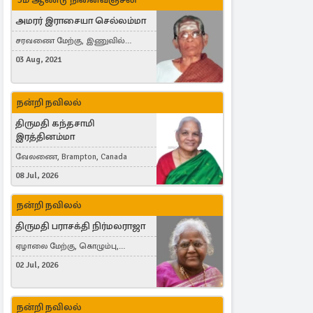
அமரர் இராசையா செல்லம்மா
சரவணை மேற்கு, இணுவில்
கிழக்கு
03 Aug, 2021
நன்றி நவிலல்
திருமதி கந்தசாமி
இரத்தினம்மா
வேலணை, Brampton, Canada
08 Jul, 2026
நன்றி நவிலல்
திருமதி பராசக்தி நிர்மலராஜா
ஏழாலை மேற்கு, கொழும்பு,
தங்காலை, London, United Kingdom
02 Jul, 2026
நன்றி நவிலல்