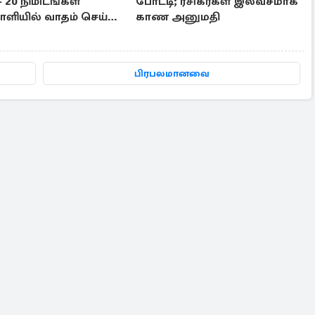
- 20 நிமிடங்கள்
போட்டி; ரசிகர்கள் இலவசமாக
ியில் வாதம் செய்த
காண அனுமதி
பிரபலமானவை