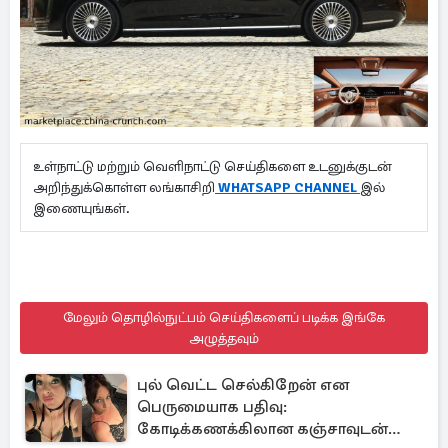
உள்நாட்டு மற்றும் வெளிநாட்டு செய்திகளை உடனுக்குடன்
அறிந்துக்கொள்ள லங்காசிறி
WHATSAPP CHANNEL
இல்
இணையுங்கள்.
மேலும் தொழில்நுட்பம் செய்திகளைப் படிக்க இங்கே
அழுத்தவும்
புல் வெட்ட செல்கிறேன் என
பெருமையாக பதிவு:
கோடிக்கணக்கிலான கஞ்சாவுடன்