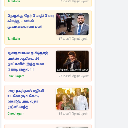
பின்னணி தொடர்பில்
Tamilwin
7 மணி நேரம் முன்
அதிர்ச்சித் தகவல்கள்
நேருக்கு நேர் மோதி கோர
விபத்து - வங்கி
முகாமையாளர் பலி
Tamilwin
17 மணி நேரம் முன்
ஜனநாயகன் தமிழ்நாடு
பாக்ஸ் ஆபீஸ்.. 16
நாட்களில் இத்தனை
கோடி வசூலா!!
Cineulagam
23 மணி நேரம் முன்
அது நடந்தால் ரஜினி
உடனே ரூ.1 கோடி
கொடுப்பார்: லதா
ரஜினிகாந்த்
Cineulagam
19 மணி நேரம் முன்