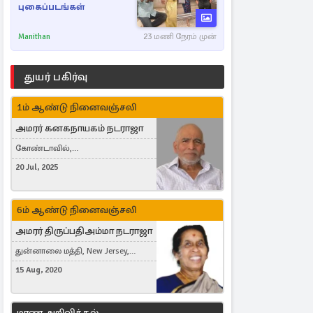
புகைப்படங்கள்
Manithan
23 மணி நேரம் முன்
துயர் பகிர்வு
1ம் ஆண்டு நினைவஞ்சலி
அமரர் கனகநாயகம் நடராஜா
கோண்டாவில்,
புன்னாலைக்கட்டுவன், சவுதி
20 Jul, 2025
அரேபியா, Saudi Arabia, ஜேர்மனி,
Germany, Brampton, Canada
6ம் ஆண்டு நினைவஞ்சலி
அமரர் திருப்பதிஅம்மா நடராஜா
துன்னாலை மத்தி, New Jersey,
United States, Toronto, Canada
15 Aug, 2020
மரண அறிவித்தல்