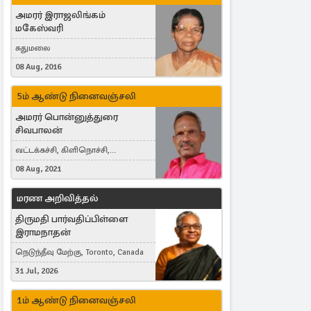
அமரர் இராஜலிங்கம்
மகேஸ்வரி
சுதுமலை
08 Aug, 2016
5ம் ஆண்டு நினைவஞ்சலி
அமரர் பொன்னுத்துரை
சிவபாலன்
வட்டக்கச்சி, கிளிநொச்சி,
வட்டக்கச்சி இராமநாதபுரம்
08 Aug, 2021
மரண அறிவித்தல்
திருமதி பார்வதிப்பிள்ளை
இராமநாதன்
நெடுந்தீவு மேற்கு, Toronto, Canada
31 Jul, 2026
1ம் ஆண்டு நினைவஞ்சலி