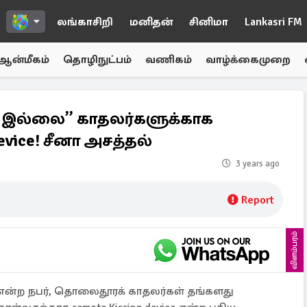
லங்காசிறி
மனிதன்
சினிமா
Lankasri FM
ஆன்மீகம்
தொழிநுட்பம்
வணிகம்
வாழ்க்கைமுறை
சம் இல்லை” காதலர்களுக்காக
Device! சீனா அசத்தல்
3 years ago
Report
விளம்பரம்
 என்ற நபர், தொலைதூரக் காதலர்கள் தங்களது