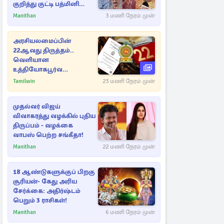
குறித்து குட்டி பத்மினி
பரபரப்பு பேட்டி
Manithan
3 மணி நேரம் முன்
அரசியலமைப்பின்
22ஆவது திருத்தம்..
வெளியான
உத்தியோகபூர்வ
அறிவிப்பு!
Tamilwin
23 மணி நேரம் முன்
முதல்வர் விஜய்
விவாகரத்து வழக்கில் புதிய
திருப்பம் - வழக்கை
வாபஸ் பெற்ற சங்கீதா!
Manithan
22 மணி நேரம் முன்
18 ஆண்டுகளுக்குப் பிறகு
சூரியன்- கேது அரிய
சேர்க்கை: அதிர்ஷ்டம்
பெறும் 3 ராசிகள்!
Manithan
6 மணி நேரம் முன்