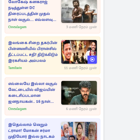
லோகேஷ் கனகராஜ்
நடித்துள்ள DC
திரைப்படத்தின் முதல்
நாள் வசூல்... எவ்வளவு
தெரியுமா?
Cineulagam
3 மணி நேரம் முன்
இலங்கை சிறை தகர்பின்
பின்னணியில் பிரான்சில்
தீட்டப்பட்ட சதி! திடுக்கிடும்
இரகசியம் அம்பலம்
Tamilwin
11 மணி நேரம் முன்
எல்லையே இல்லா வசூல்
வேட்டையில் விஜய்யின்
கடைசிப்படமான
ஜனநாயகன்.. 16 நாள்
பாக்ஸ் ஆபிஸ்
Cineulagam
6 மணி நேரம் முன்
இதெல்லாம் வெறும்
ட்ராமா! மோகன் சர்மா
முதியோர் இல்ல நாடகம்