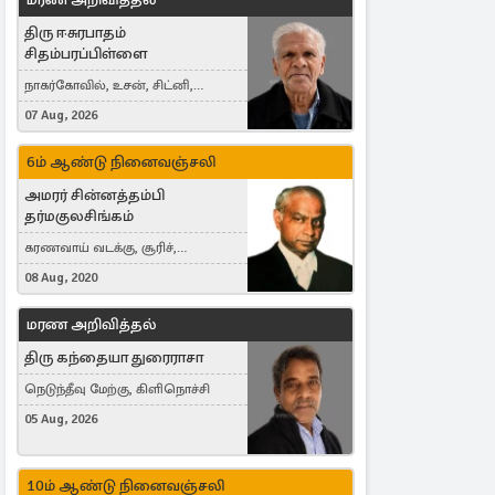
திரு ஈசுரபாதம்
சிதம்பரப்பிள்ளை
நாகர்கோவில், உசன், சிட்னி,
Australia
07 Aug, 2026
6ம் ஆண்டு நினைவஞ்சலி
அமரர் சின்னத்தம்பி
தர்மகுலசிங்கம்
கரணவாய் வடக்கு, சூரிச்,
Switzerland
08 Aug, 2020
மரண அறிவித்தல்
திரு கந்தையா துரைராசா
நெடுந்தீவு மேற்கு, கிளிநொச்சி
05 Aug, 2026
10ம் ஆண்டு நினைவஞ்சலி