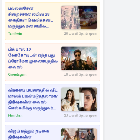
பல்லன்சேன
சிறைச்சாலையின் 28
கைதிகள் வெலிக்கடை
மருத்துவமனையில்
அனுமதி
Tamilwin
20 மணி நேரம் முன்
பிக் பாஸ் 10
லோகோவுடன் வந்த புது
ப்ரோமோ! இணையத்தில்
வைரல்
Cineulagam
18 மணி நேரம் முன்
விமானப் பயணத்தில் ஷீட்
மாஸ்க் பயன்படுத்தலாமா?
திரிஷாவின் வைரல்
செல்ஃபிக்கு மருத்துவர்
விளக்கம்
Manithan
23 மணி நேரம் முன்
விஜய் மற்றும் நடிகை
திரிஷாவின்