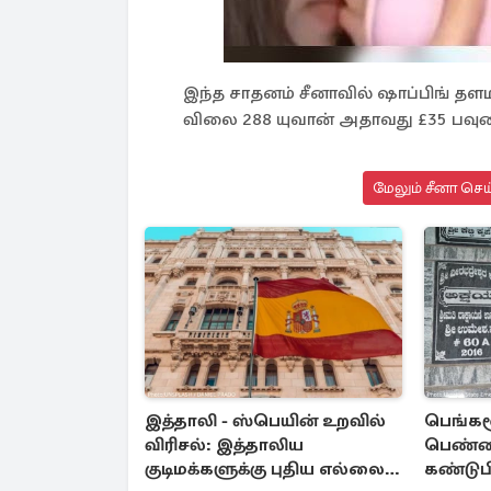
இந்த சாதனம் சீனாவில் ஷாப்பிங் தள
விலை 288 யுவான் அதாவது £35 பவுண
மேலும் சீனா செய
இத்தாலி - ஸ்பெயின் உறவில்
பெங்களூ
விரிசல்: இத்தாலிய
பெண்ணி
குடிமக்களுக்கு புதிய எல்லை
கண்டுபி