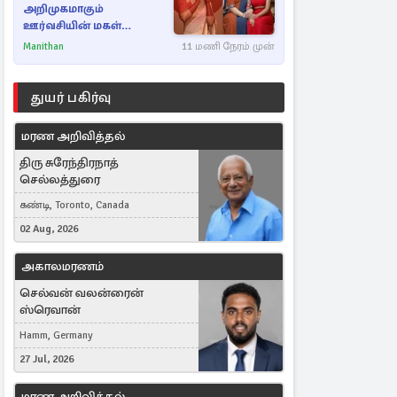
அறிமுகமாகும்
ஊர்வசியின் மகள்
தேஜலட்சுமி!
Manithan
11 மணி நேரம் முன்
துயர் பகிர்வு
மரண அறிவித்தல்
திரு சுரேந்திரநாத்
செல்லத்துரை
கண்டி, Toronto, Canada
02 Aug, 2026
அகாலமரணம்
செல்வன் வலன்ரைன்
ஸ்ரெவான்
Hamm, Germany
27 Jul, 2026
மரண அறிவித்தல்