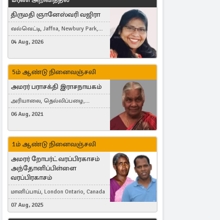
திருமதி ஞானேஸ்வரி வஜிரா
வல்வெட்டி, Jaffna, Newbury Park,
United Kingdom
04 Aug, 2026
5ம் ஆண்டு நினைவஞ்சலி
அமரர் பராசக்தி இராசநாயகம்
அரியாலை, தெல்லிப்பழை,
Montreal, Canada
06 Aug, 2021
1ம் ஆண்டு நினைவஞ்சலி
அமரர் றோபர்ட் வரப்பிரகாசம்
அந்தோனிப்பிள்ளை
வரப்பிரகாசம்
மானிப்பாய், London Ontario, Canada
07 Aug, 2025