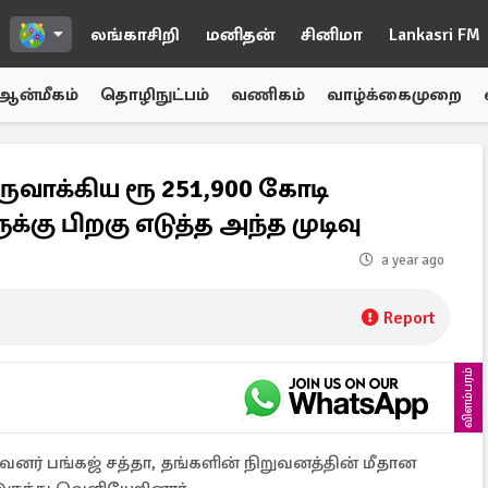
லங்காசிறி
மனிதன்
சினிமா
Lankasri FM
ஆன்மீகம்
தொழிநுட்பம்
வணிகம்
வாழ்க்கைமுறை
வாக்கிய ரூ 251,900 கோடி
்கு பிறகு எடுத்த அந்த முடிவு
a year ago
Report
விளம்பரம்
னர் பங்கஜ் சத்தா, தங்களின் நிறுவனத்தின் மீதான