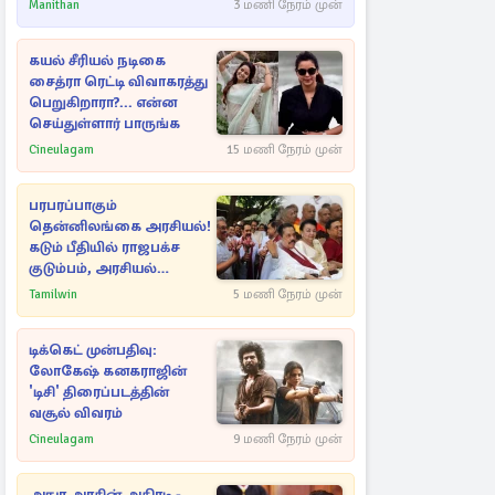
ராசிகள்!
Manithan
3 மணி நேரம் முன்
கயல் சீரியல் நடிகை
சைத்ரா ரெட்டி விவாகரத்து
பெறுகிறாரா?... என்ன
செய்துள்ளார் பாருங்க
Cineulagam
15 மணி நேரம் முன்
பரபரப்பாகும்
தென்னிலங்கை அரசியல்!
கடும் பீதியில் ராஜபக்ச
குடும்பம், அரசியல்
நட்புகள்
Tamilwin
5 மணி நேரம் முன்
டிக்கெட் முன்பதிவு:
லோகேஷ் கனகராஜின்
'டிசி' திரைப்படத்தின்
வசூல் விவரம்
Cineulagam
9 மணி நேரம் முன்