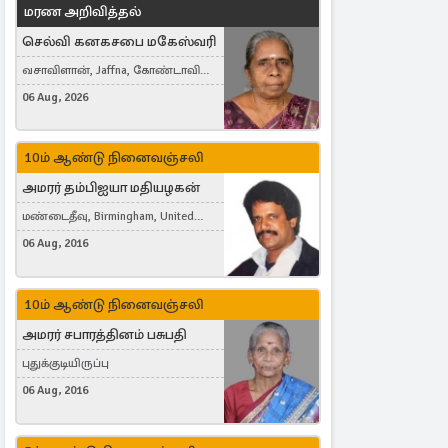
மரண அறிவித்தல்
செல்வி கனகசபை மகேஸ்வரி
வசாவிளான், Jaffna, கோண்டாவில்
கிழக்கு
06 Aug, 2026
10ம் ஆண்டு நினைவஞ்சலி
அமரர் தம்பிஐயா மதியழகன்
மண்டைதீவு, Birmingham, United
Kingdom
06 Aug, 2016
10ம் ஆண்டு நினைவஞ்சலி
அமரர் சபாரத்தினம் பசுபதி
புதுக்குடியிருப்பு
06 Aug, 2016