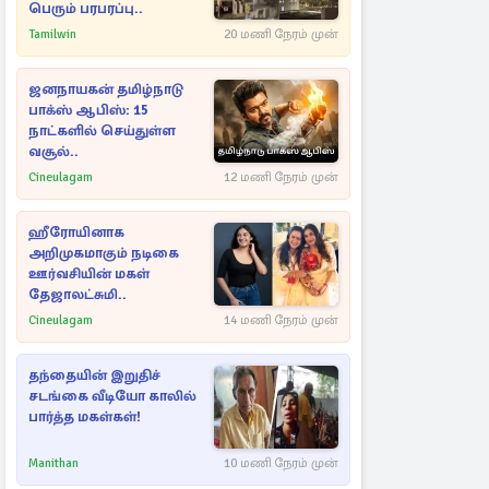
பெரும் பரபரப்பு..
Tamilwin
20 மணி நேரம் முன்
ஜனநாயகன் தமிழ்நாடு
பாக்ஸ் ஆபிஸ்: 15
நாட்களில் செய்துள்ள
வசூல்..
Cineulagam
12 மணி நேரம் முன்
ஹீரோயினாக
அறிமுகமாகும் நடிகை
ஊர்வசியின் மகள்
தேஜாலட்சுமி..
Cineulagam
14 மணி நேரம் முன்
தந்தையின் இறுதிச்
சடங்கை வீடியோ காலில்
பார்த்த மகள்கள்!
Manithan
10 மணி நேரம் முன்