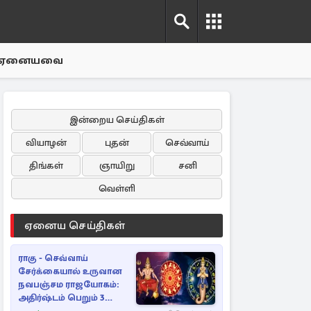
ஏனையவை
இன்றைய செய்திகள்
வியாழன்
புதன்
செவ்வாய்
திங்கள்
ஞாயிறு
சனி
வெள்ளி
ஏனைய செய்திகள்
ராகு - செவ்வாய்
சேர்க்கையால் உருவான
நவபஞ்சம ராஜயோகம்:
அதிர்ஷ்டம் பெறும் 3