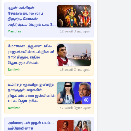
புதன்–சுக்கிரன்
சேர்க்கையால் லாப
திருஷ்டி யோகம்:
அதிர்ஷ்டம் பெறும் டாப் 3
ராசிகள்!
Manithan
12 மணி நேரம் முன்
மோசமடைந்துள்ள பசில்
ராஜபக்சவின் உடல்நிலை!
நாடு திரும்புவதில்
தொடரும் சிக்கல்
Tamilwin
13 மணி நேரம் முன்
உயிர்த்த ஞாயிறு குண்டுத்
தாக்குதல் வழக்கில்
திருப்பம்: சாரா ஜஸ்மினின்
உடல் தொடர்பில்
நீதிமன்றத்தில் வெளியான
Tamilwin
17 மணி நேரம் முன்
அதிர்ச்சி தகவல்
அம்மாவுடன் முதல் படம்...
ஹீரோயினாக