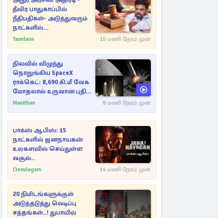
அநுர அரசின் அதிரடி -
தீவிர பாதுகாப்பில்
நீதிபதிகள்- அடுத்துவரும்
நாட்களில்
அம்பலமாகவுள்ள ரகசியம்
Tamilwin
10 மணி நேரம் முன்
நிலவில் விழுந்து
நொறுங்கிய SpaceX
ராக்கெட்: 8,690 கி.மீ வேக
மோதலால் உருவான புதிய
பள்ளம்!
Manithan
8 மணி நேரம் முன்
பாக்ஸ் ஆபிஸ்: 15
நாட்களில் ஜனநாயகன்
உலகளவில் செய்துள்ள
வசூல்..
Cineulagam
14 மணி நேரம் முன்
20 நிமிடங்களுக்குள்
அடுத்தடுத்து வெடிப்பு
சத்தங்கள்..! துபாயில்