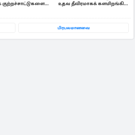
் குற்றச்சாட்டுகளை
உதவ தீவிரமாகக் களமிறங்கிய
ிய பெண்கள்
நேட்டோ
பிரபலமானவை