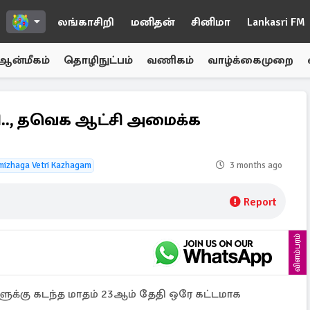
லங்காசிறி
மனிதன்
சினிமா
Lankasri FM
ஆன்மீகம்
தொழிநுட்பம்
வணிகம்
வாழ்க்கைமுறை
ி.., தவெக ஆட்சி அமைக்க
mizhaga Vetri Kazhagam
3 months ago
Report
விளம்பரம்
ளுக்கு கடந்த மாதம் 23ஆம் தேதி ஒரே கட்டமாக