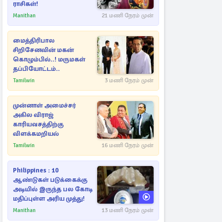
ராசிகள்!
Manithan
21 மணி நேரம் முன்
மைத்திரிபால
சிறிசேனவின் மகன்
கொழும்பில்..! மருமகள்
தப்பியோட்டம்..
Tamilwin
3 மணி நேரம் முன்
முன்னாள் அமைச்சர்
அகில விராஜ்
காரியவசத்திற்கு
விளக்கமறியல்
Tamilwin
16 மணி நேரம் முன்
Philippines : 10
ஆண்டுகள் படுக்கைக்கு
அடியில் இருந்த பல கோடி
மதிப்புள்ள அரிய முத்து!
Manithan
13 மணி நேரம் முன்