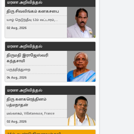
மரண அறிவித்தல்
திரு சிவலிங்கம் கனகசபை
யாழ் நெடுந்தீவு 12ம் வட்டாரம்,
Jaffna, நயினாதீவு, London, United
02 Aug, 2026
Kingdom
மரண அறிவித்தல்
திருமதி இராஜேஸ்வரி
கந்தசாமி
பருத்தித்துறை
04 Aug, 2026
மரண அறிவித்தல்
திரு கனகரெத்தினம்
பத்மநாதன்
மல்லாகம், Villetaneuse, France
02 Aug, 2026