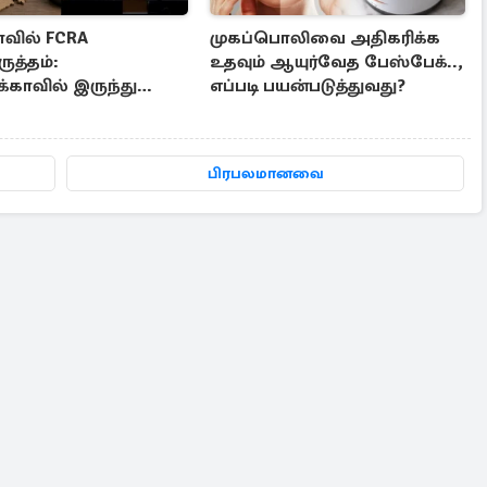
ாவில் FCRA
முகப்பொலிவை அதிகரிக்க
ருத்தம்:
உதவும் ஆயுர்வேத பேஸ்பேக்..,
்காவில் இருந்து
எப்படி பயன்படுத்துவது?
திர்ப்பு குரல்
பிரபலமானவை