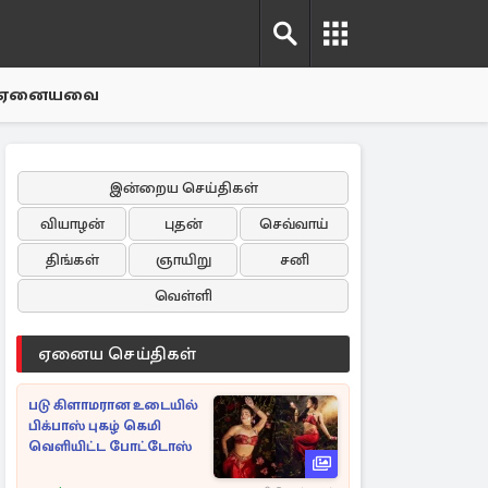
ஏனையவை
இன்றைய செய்திகள்
வியாழன்
புதன்
செவ்வாய்
திங்கள்
ஞாயிறு
சனி
வெள்ளி
ஏனைய செய்திகள்
படு கிளாமரான உடையில்
பிக்பாஸ் புகழ் கெமி
வெளியிட்ட போட்டோஸ்