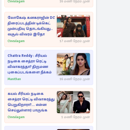
Cineulagam
16 மணி நேரம் முன்
லோகேஷ் கனகராஜின் DC
திரைப்படத்தின் டிக்கெட்
முன்பதிவு தொடங்கியது..
வசூல் விவரம் இதோ
Cineulagam
17 மணி நேரம் முன்
Chaitra Reddy : சீரியல்
நடிகை சைத்ரா ரெட்டி
விவாகரத்தா? திருமண
புகைப்படங்களை நீக்கம்
Manithan
16 மணி நேரம் முன்
கயல் சீரியல் நடிகை
சைத்ரா ரெட்டி விவாகரத்து
பெறுகிறாரா?... என்ன
செய்துள்ளார் பாருங்க
Cineulagam
1 மணி நேரம் முன்