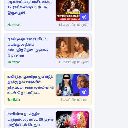
ஆகஸ்ட் மாத ராசிபலன்..,
12 ராசிகளுக்கும் எப்படி
இருக்கும்?
Manithan
12 மணி நேரம் முன்
நான் சூர்யாவை விட 3
மடங்கு அதிகம்
சம்பாதித்தேன்- நடிகை
ஜோதிகா
Manithan
11 மணி நேரம் முன்
உயிர்த்த ஞாயிறு குண்டுத்
தாக்குதல் வழக்கில்
திருப்பம்: சாரா ஜஸ்மினின்
உடல் தொடர்பில்
நீதிமன்றத்தில் வெளியான
Tamilwin
2 மணி நேரம் முன்
அதிர்ச்சி தகவல்
சனியின் நட்சத்திர
மாற்றம்: ஆகஸ்ட் 20 முதல்
அதிர்ஷ்டம் பெறும்