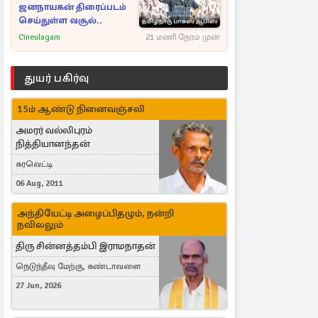
ஜனநாயகன் திரைப்படம்
செய்துள்ள வசூல்..
Cineulagam
21 மணி நேரம் முன்
துயர் பகிர்வு
15ம் ஆண்டு நினைவஞ்சலி
அமரர் வல்லிபுரம்
நித்தியானந்தன்
கரவெட்டி
06 Aug, 2011
அந்தியேட்டி அழைப்பிதழும், நன்றி
நவிலலும்
திரு சின்னத்தம்பி இராமநாதன்
நெடுந்தீவு மேற்கு, கண்டாவளை
27 Jun, 2026