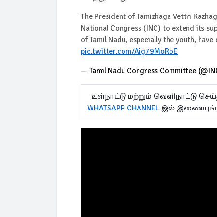
The President of Tamizhaga Vettri Kazhaga
National Congress (INC) to extend its su
of Tamil Nadu, especially the youth, have
pic.twitter.com/Aig79MoRoE
— Tamil Nadu Congress Committee (@I
உள்நாட்டு மற்றும் வெளிநாட்டு செ
WHATSAPP CHANNEL
இல் இணையுங