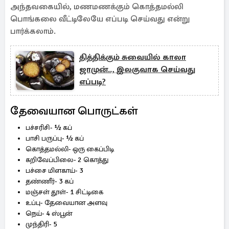
அந்தவகையில், மணமணக்கும் கொத்தமல்லி
பொங்கலை வீட்டிலேயே எப்படி செய்வது என்று
பார்க்கலாம்.
தித்திக்கும் சுவையில் காலா
ஜாமுன்.., இலகுவாக செய்வது
எப்படி?
தேவையான பொருட்கள்
பச்சரிசி- ½ கப்
பாசி பருப்பு- ½ கப்
கொத்தமல்லி- ஒரு கைப்பிடி
கறிவேப்பிலை- 2 கொத்து
பச்சை மிளகாய்- 3
தண்ணீர்- 3 கப்
மஞ்சள் தூள்- 1 சிட்டிகை
உப்பு- தேவையான அளவு
நெய்- 4 ஸ்பூன்
முந்திரி- 5