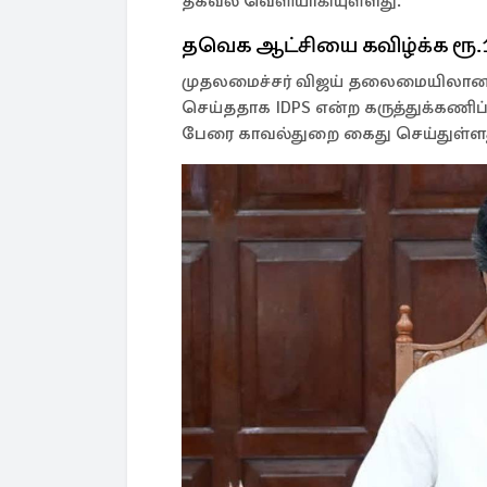
தகவல் வெளியாகியுள்ளது.
தவெக ஆட்சியை கவிழ்க்க ரூ.
முதலமைச்சர் விஜய் தலைமையிலான த
செய்ததாக IDPS என்ற கருத்துக்கணிப்ப
பேரை காவல்துறை கைது செய்துள்ள