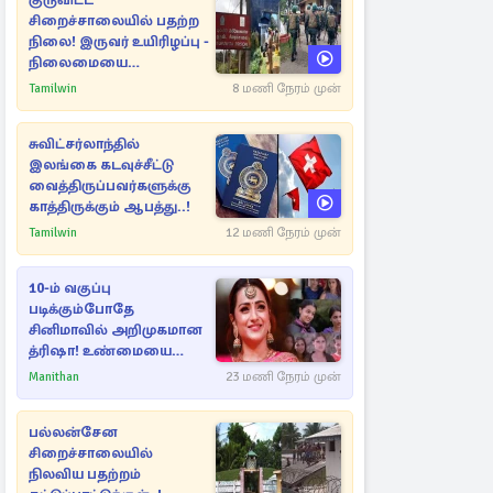
குருவிட்ட
சிறைச்சாலையில் பதற்ற
நிலை! இருவர் உயிரிழப்பு -
நிலைமையை
கட்டுப்படுத்த பொலிஸார்
Tamilwin
8 மணி நேரம் முன்
கண்ணீர்புகை பிரயோகம்
சுவிட்சர்லாந்தில்
இலங்கை கடவுச்சீட்டு
வைத்திருப்பவர்களுக்கு
காத்திருக்கும் ஆபத்து..!
Tamilwin
12 மணி நேரம் முன்
10-ம் வகுப்பு
படிக்கும்போதே
சினிமாவில் அறிமுகமான
த்ரிஷா! உண்மையை
பகிர்ந்த இயக்குநர் பிரவீன்
Manithan
23 மணி நேரம் முன்
காந்தி
பல்லன்சேன
சிறைச்சாலையில்
நிலவிய பதற்றம்