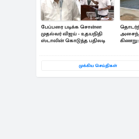
பேப்பரை படிக்க சொன்ன
தொடர்ந
முதல்வர் விஜய் - உதயநிதி
அசைந்த
ஸ்டாலின் கொடுத்த பதிலடி
கிணறு: 
சுவாரஸ்
முக்கிய செய்திகள்