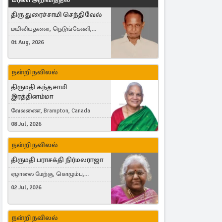
திரு துரைச்சாமி செந்திவேல்
மயிலியதனை, நெடுங்கேணி,
கம்பர்மலை
01 Aug, 2026
நன்றி நவிலல்
திருமதி கந்தசாமி
இரத்தினம்மா
வேலணை, Brampton, Canada
08 Jul, 2026
நன்றி நவிலல்
திருமதி பராசக்தி நிர்மலராஜா
ஏழாலை மேற்கு, கொழும்பு,
தங்காலை, London, United Kingdom
02 Jul, 2026
நன்றி நவிலல்