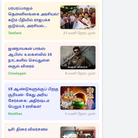
பரபரப்பாகும்
தென்னிலங்கை அரசியல்!
கடும் பீதியில் ராஜபக்ச
குடும்பம், அரசியல்
நட்புகள்
Tamilwin
23 மணி நேரம் முன்
ஜனநாயகன் பாக்ஸ்
ஆபிஸ்: உலகளவில் 16
நாட்களில் செய்துள்ள
வசூல் விவரம்
Cineulagam
8 மணி நேரம் முன்
18 ஆண்டுகளுக்குப் பிறகு
சூரியன்- கேது அரிய
சேர்க்கை: அதிர்ஷ்டம்
பெறும் 3 ராசிகள்!
Manithan
6 மணி நேரம் முன்
டிசி: திரை விமர்சனம்