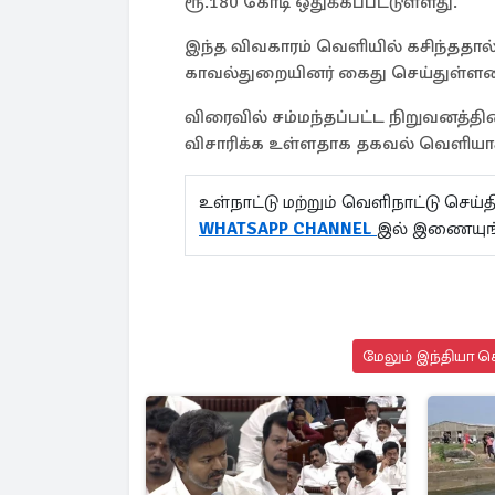
ரூ.180 கோடி ஒதுக்கப்பட்டுள்ளது.
இந்த விவகாரம் வெளியில் கசிந்ததால
காவல்துறையினர் கைது செய்துள்ளனர
விரைவில் சம்மந்தப்பட்ட நிறுவனத்தி
விசாரிக்க உள்ளதாக தகவல் வெளியா
உள்நாட்டு மற்றும் வெளிநாட்டு செ
WHATSAPP CHANNEL
இல் இணையுங
மேலும் இந்தியா செ