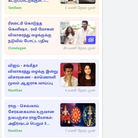
கட்டுப்பாட்டுக்குள்..!
அதிரடியாக களமிறங்கிய
Tamilwin
1 மணி நேரம் முன்
அதிகாரிகள்
ரீஎன்ட்ரி கொடுத்த
கெனிஷா.. ரவி மோகன்
விவாகரத்து வழக்குக்கு
நடுவில் போட்ட பதிவு
Cineulagam
20 மணி நேரம் முன்
விஜய் - சங்கீதா
விவாகரத்து வழக்கு இன்று
விசாரணை - காணொளி
மூலம் ஆஜராக வாய்ப்பு
Manithan
4 மணி நேரம் முன்
ராகு - செவ்வாய்
சேர்க்கையால் உருவான
நவபஞ்சம ராஜயோகம்:
அதிர்ஷ்டம் பெறும் 3
ராசிகள்!
Manithan
7 மணி நேரம் முன்