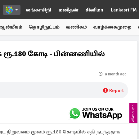
லங்காசிறி
மனிதன்
சினிமா
Lankasri FM
ஆன்மீகம்
தொழிநுட்பம்
வணிகம்
வாழ்க்கைமுறை
 ரூ.180 கோடி - பின்னணியில்
a month ago
Report
விளம்பரம்
ட் நிறுவனம் மூலம் ரூ.180 கோடியில் சதி நடந்ததாக