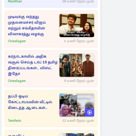
செல்லுமா?
Manithan
18 மணி நேரம் முன்
முடிவுக்கு வந்தது
முதலமைச்சர் விஜய்
மற்றும் சங்கீதாவின்
விவாகரத்து வழக்கு
Cineulagam
1 மணி நேரம் முன்
கர்நாடகாவில் அதிக
வசூல் செய்த டாப் 10 தமிழ்
திரைப்படங்கள்.. லிஸ்ட்
இதோ
Cineulagam
9 மணி நேரம் முன்
தப்பி ஓடிய
கோட்டாபயவின் வீட்டில்
கிடைத்த ஆடைகள்..
Tamilwin
12 மணி நேரம் முன்