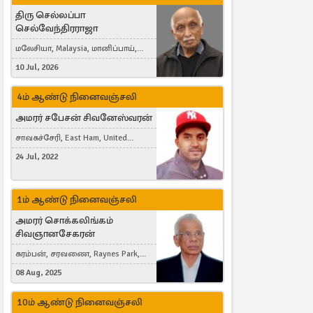
திரு செல்லப்பா
செல்வேந்திரராஜா
மலேசியா, Malaysia, மானிப்பாய்,
Duisburg, Germany, London, United
10 Jul, 2026
Kingdom
4ம் ஆண்டு நினைவஞ்சலி
அமரர் சபேசன் சிவனேஸ்வரன்
சாவகச்சேரி, East Ham, United
Kingdom
24 Jul, 2022
1ம் ஆண்டு நினைவஞ்சலி
அமரர் சொக்கலிங்கம்
சிவஞானசேகரன்
கரம்பன், சரவணை, Raynes Park,
London, United Kingdom
08 Aug, 2025
10ம் ஆண்டு நினைவஞ்சலி