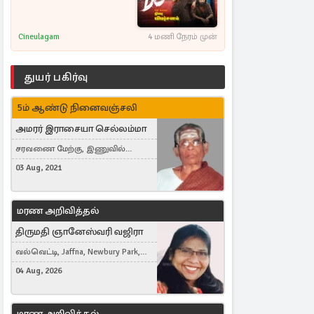
Cineulagam
4 மணி நேரம் முன்
துயர் பகிர்வு
5ம் ஆண்டு நினைவஞ்சலி
அமரர் இராசையா செல்லம்மா
சரவணை மேற்கு, இணுவில்
கிழக்கு
03 Aug, 2021
மரண அறிவித்தல்
திருமதி ஞானேஸ்வரி வஜிரா
வல்வெட்டி, Jaffna, Newbury Park,
United Kingdom
04 Aug, 2026
மரண அறிவித்தல்