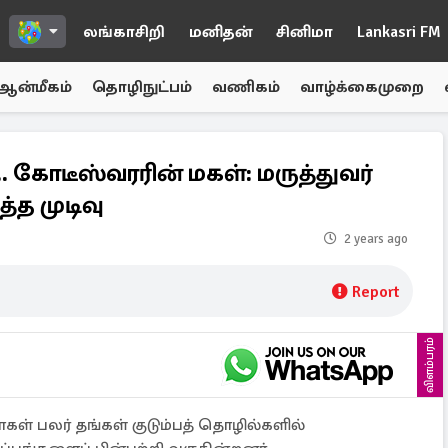
லங்காசிறி
மனிதன்
சினிமா
Lankasri FM
ஆன்மீகம்
தொழிநுட்பம்
வணிகம்
வாழ்க்கைமுறை
. கோடீஸ்வரரின் மகள்: மருத்துவர்
்த முடிவு
2 years ago
Report
விளம்பரம்
ள் பலர் தங்கள் குடும்பத் தொழில்களில்