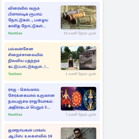
விரைவில் வரும்
பிளாஸ்டிக் ரூபாய்
நோட்டுகள்.., பழைய
காகித நோட்டுகள்
செல்லுமா?
Manithan
19 மணி நேரம் முன்
பல்லன்சேன
சிறைச்சாலையில்
நிலவிய பதற்றம்
கட்டுப்பாட்டுக்குள்..!
அதிரடியாக களமிறங்கிய
Tamilwin
1 மணி நேரம் முன்
அதிகாரிகள்
ராகு - செவ்வாய்
சேர்க்கையால் உருவான
நவபஞ்சம ராஜயோகம்:
அதிர்ஷ்டம் பெறும் 3
ராசிகள்!
Manithan
7 மணி நேரம் முன்
ஜனநாயகன் பாக்ஸ்
ஆபிஸ்: உலகளவில் 16