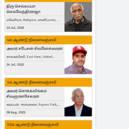
திரு செல்லப்பா
செல்வேந்திரராஜா
மலேசியா, Malaysia, மானிப்பாய்,
Duisburg, Germany, London, United
10 Jul, 2026
Kingdom
4ம் ஆண்டு நினைவஞ்சலி
அமரர் சபேசன் சிவனேஸ்வரன்
சாவகச்சேரி, East Ham, United
Kingdom
24 Jul, 2022
1ம் ஆண்டு நினைவஞ்சலி
அமரர் சொக்கலிங்கம்
சிவஞானசேகரன்
கரம்பன், சரவணை, Raynes Park,
London, United Kingdom
08 Aug, 2025
10ம் ஆண்டு நினைவஞ்சலி