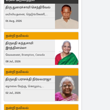
திரு துரைச்சாமி செந்திவேல்
மயிலியதனை, நெடுங்கேணி,
கம்பர்மலை
01 Aug, 2026
நன்றி நவிலல்
திருமதி கந்தசாமி
இரத்தினம்மா
வேலணை, Brampton, Canada
08 Jul, 2026
நன்றி நவிலல்
திருமதி பராசக்தி நிர்மலராஜா
ஏழாலை மேற்கு, கொழும்பு,
தங்காலை, London, United Kingdom
02 Jul, 2026
நன்றி நவிலல்