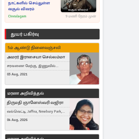
நாட்களில் செய்துள்ள
வசூல் விவரம்
Cineulagam
9 மணி நேரம் முன்
துயர் பகிர்வு
5ம் ஆண்டு நினைவஞ்சலி
அமரர் இராசையா செல்லம்மா
சரவணை மேற்கு, இணுவில்
கிழக்கு
03 Aug, 2021
மரண அறிவித்தல்
திருமதி ஞானேஸ்வரி வஜிரா
வல்வெட்டி, Jaffna, Newbury Park,
United Kingdom
04 Aug, 2026
மரண அறிவித்தல்