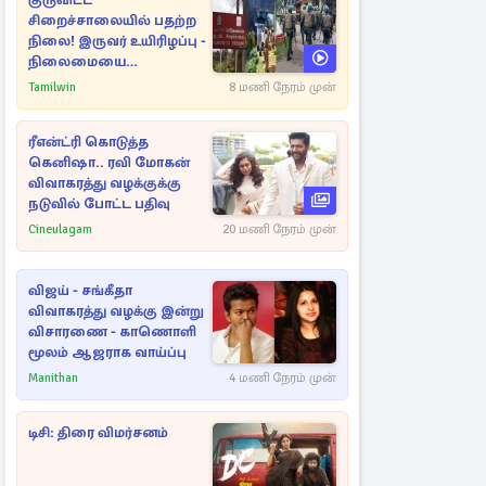
குருவிட்ட
சிறைச்சாலையில் பதற்ற
நிலை! இருவர் உயிரிழப்பு -
நிலைமையை
கட்டுப்படுத்த பொலிஸார்
Tamilwin
8 மணி நேரம் முன்
கண்ணீர்புகை பிரயோகம்
ரீஎன்ட்ரி கொடுத்த
கெனிஷா.. ரவி மோகன்
விவாகரத்து வழக்குக்கு
நடுவில் போட்ட பதிவு
Cineulagam
20 மணி நேரம் முன்
விஜய் - சங்கீதா
விவாகரத்து வழக்கு இன்று
விசாரணை - காணொளி
மூலம் ஆஜராக வாய்ப்பு
Manithan
4 மணி நேரம் முன்
டிசி: திரை விமர்சனம்