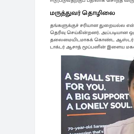
ஈடு[படுவதற்குப் பதிலாக சொந்த விரு
மருத்துவர் தொழிலை
தங்களுக்குச் சரியான துறையல்ல எ
தெரிவு செய்கின்றனர். அப்படியான ஒர
தலைமையிடமாகக் கொண்ட ஆஸ்டர் டிஎ
டாக்டர் ஆசாத் மூப்பனின் இளைய மகள