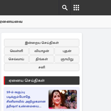
ஏனையவை
இன்றைய செய்திகள்
வெள்ளி
வியாழன்
புதன்
செவ்வாய்
திங்கள்
ஞாயிறு
சனி
ஏனைய செய்திகள்
10-ம் வகுப்பு
படிக்கும்போதே
சினிமாவில் அறிமுகமான
த்ரிஷா! உண்மையை