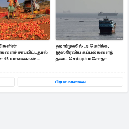
ிகளின்
ஹார்முஸில் அமெரிக்க,
களைச் சாப்பிட்டதால்
இஸ்ரேலிய கப்பல்களைத்
ன 15 யானைகள்:
தடை செய்யும் மசோதா
ன பகீர் பின்னணி
பிரபலமானவை