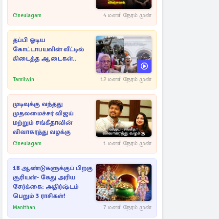
Cineulagam
4 மணி நேரம் முன்
தப்பி ஓடிய
கோட்டாபயவின் வீட்டில்
கிடைத்த ஆடைகள்..
Tamilwin
12 மணி நேரம் முன்
முடிவுக்கு வந்தது
முதலமைச்சர் விஜய்
மற்றும் சங்கீதாவின்
விவாகரத்து வழக்கு
Cineulagam
1 மணி நேரம் முன்
18 ஆண்டுகளுக்குப் பிறகு
சூரியன்- கேது அரிய
சேர்க்கை: அதிர்ஷ்டம்
பெறும் 3 ராசிகள்!
Manithan
7 மணி நேரம் முன்