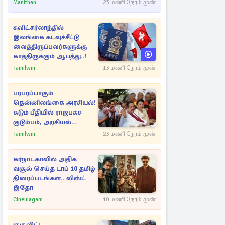
பகிர்ந்த இயக்குநர் பிரவீன்
Manithan
23 மணி நேரம் முன்
காந்தி
சுவிட்சர்லாந்தில்
இலங்கை கடவுச்சீட்டு
வைத்திருப்பவர்களுக்கு
காத்திருக்கும் ஆபத்து..!
Tamilwin
13 மணி நேரம் முன்
பரபரப்பாகும்
தென்னிலங்கை அரசியல்!
கடும் பீதியில் ராஜபக்ச
குடும்பம், அரசியல்
நட்புகள்
Tamilwin
23 மணி நேரம் முன்
கர்நாடகாவில் அதிக
வசூல் செய்த டாப் 10 தமிழ்
திரைப்படங்கள்.. லிஸ்ட்
இதோ
Cineulagam
10 மணி நேரம் முன்