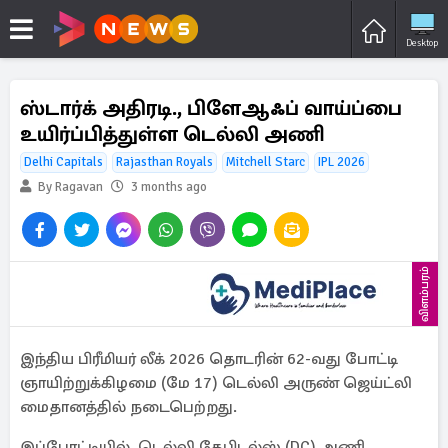
Desktop
ஸ்டார்க் அதிரடி., பிளேஆஃப் வாய்ப்பை
உயிர்ப்பித்துள்ள டெல்லி அணி
Delhi Capitals
Rajasthan Royals
Mitchell Starc
IPL 2026
By Ragavan
3 months ago
விளம்பரம்
இந்திய பிரீமியர் லீக் 2026 தொடரின் 62-வது போட்டி
ஞாயிற்றுக்கிழமை (மே 17) டெல்லி அருண் ஜெய்ட்லி
மைதானத்தில் நடைபெற்றது.
இப்போட்டியில், டெல்லி கேபிடல்ஸ் (DC) அணி,