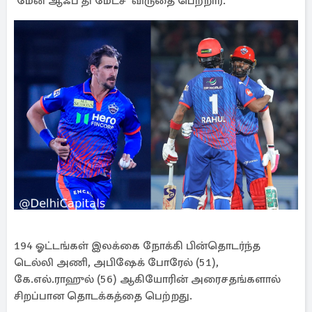
‘மேன் ஆஃப் தி மேட்ச்’ விருதை பெற்றார்.
194 ஓட்டங்கள் இலக்கை நோக்கி பின்தொடர்ந்த
டெல்லி அணி, அபிஷேக் போரேல் (51),
கே.எல்.ராஹுல் (56) ஆகியோரின் அரைசதங்களால்
சிறப்பான தொடக்கத்தை பெற்றது.