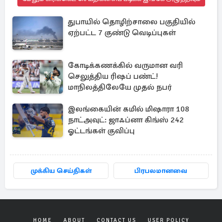
துபாயில் தொழிற்சாலை பகுதியில்
ஏற்பட்ட 7 குண்டு வெடிப்புகள்
கோடிக்கணக்கில் வருமான வரி
செலுத்திய ரிஷப் பண்ட்!
மாநிலத்திலேயே முதல் நபர்
இலங்கையின் கமில் மிஷாரா 108
நாட்அவுட்: ஜாஃப்னா கிங்ஸ் 242
ஓட்டங்கள் குவிப்பு
முக்கிய செய்திகள்
பிரபலமானவை
HOME
ABOUT
CONTACT US
USER POLICY