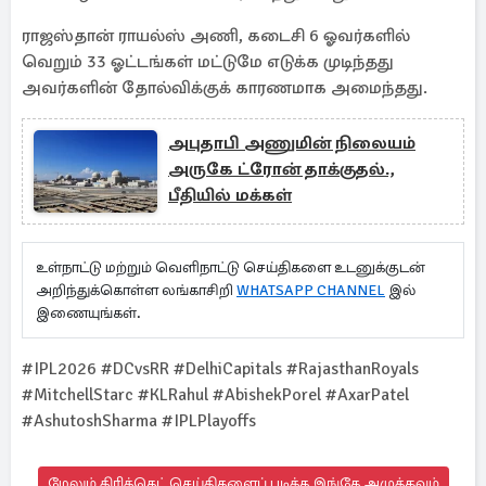
ராஜஸ்தான் ராயல்ஸ் அணி, கடைசி 6 ஓவர்களில்
வெறும் 33 ஓட்டங்கள் மட்டுமே எடுக்க முடிந்தது
அவர்களின் தோல்விக்குக் காரணமாக அமைந்தது.
அபுதாபி அணுமின் நிலையம்
அருகே ட்ரோன் தாக்குதல்.,
பீதியில் மக்கள்
உள்நாட்டு மற்றும் வெளிநாட்டு செய்திகளை உடனுக்குடன்
அறிந்துக்கொள்ள லங்காசிறி
WHATSAPP CHANNEL
இல்
இணையுங்கள்.
#IPL2026 #DCvsRR #DelhiCapitals #RajasthanRoyals
#MitchellStarc #KLRahul #AbishekPorel #AxarPatel
#AshutoshSharma #IPLPlayoffs
மேலும் கிரிக்கெட் செய்திகளைப் படிக்க இங்கே அழுத்தவும்