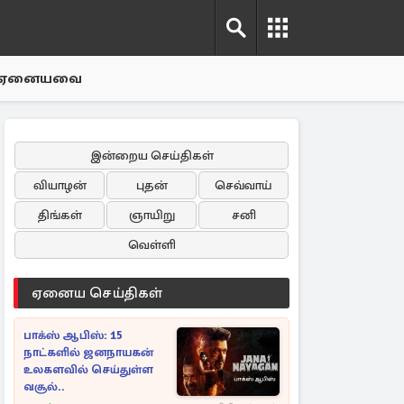
ஏனையவை
இன்றைய செய்திகள்
வியாழன்
புதன்
செவ்வாய்
திங்கள்
ஞாயிறு
சனி
வெள்ளி
ஏனைய செய்திகள்
பாக்ஸ் ஆபிஸ்: 15
நாட்களில் ஜனநாயகன்
உலகளவில் செய்துள்ள
வசூல்..