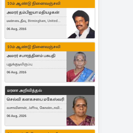
10ம் ஆண்டு நினைவஞ்சலி
அமரர் தம்பிஐயா மதியழகன்
மண்டைதீவு, Birmingham, United
Kingdom
06 Aug, 2016
10ம் ஆண்டு நினைவஞ்சலி
அமரர் சபாரத்தினம் பசுபதி
புதுக்குடியிருப்பு
06 Aug, 2016
மரண அறிவித்தல்
செல்வி கனகசபை மகேஸ்வரி
வசாவிளான், Jaffna, கோண்டாவில்
கிழக்கு
06 Aug, 2026