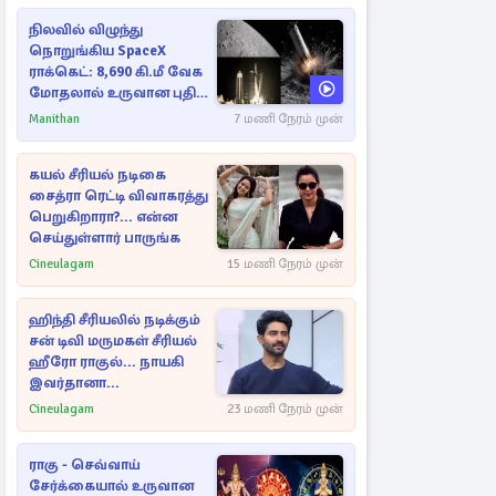
நிலவில் விழுந்து
நொறுங்கிய SpaceX
ராக்கெட்: 8,690 கி.மீ வேக
மோதலால் உருவான புதிய
பள்ளம்!
Manithan
7 மணி நேரம் முன்
கயல் சீரியல் நடிகை
சைத்ரா ரெட்டி விவாகரத்து
பெறுகிறாரா?... என்ன
செய்துள்ளார் பாருங்க
Cineulagam
15 மணி நேரம் முன்
ஹிந்தி சீரியலில் நடிக்கும்
சன் டிவி மருமகள் சீரியல்
ஹீரோ ராகுல்... நாயகி
இவர்தானா...
Cineulagam
23 மணி நேரம் முன்
ராகு - செவ்வாய்
சேர்க்கையால் உருவான