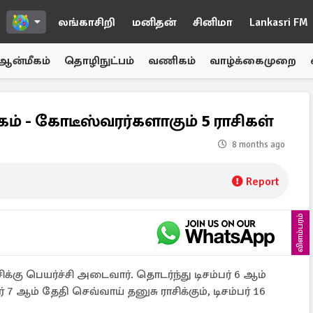
லங்காசிறி
மனிதன்
சினிமா
Lankasri FM
ஆன்மீகம்
தொழிநுட்பம்
வணிகம்
வாழ்க்கைமுறை
கம் - கோடீஸ்வரர்களாகும் 5 ராசிகள்
8 months ago
Report
விளம்பரம்
சிக்கு பெயர்ச்சி அடைவார். தொடர்ந்து டிசம்பர் 6 ஆம்
பர் 7 ஆம் தேதி செவ்வாய் தனுசு ராசிக்கும், டிசம்பர் 16