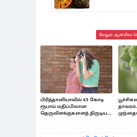
மேலும் ஆன்மீகம் ச
பிரித்தானியாவில் 45 கோடி
பூச்சி
ரூபாய் மதிப்பிலான
தாவரம்
தெருவிளக்குகளைத் திருடிய
முந்தை
இளைஞர்
கூற்று 