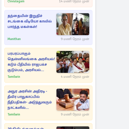
Cineulagam
14 மணி நேரம் முன்
தந்தையின் இறுதிச்
சடங்கை வீடியோ காலில்
பார்த்த மகள்கள்!
Manithan
9 மணி நேரம் முன்
பரபரப்பாகும்
தென்னிலங்கை அரசியல்!
கடும் பீதியில் ராஜபக்ச
குடும்பம், அரசியல்
நட்புகள்
Tamilwin
4 மணி நேரம் முன்
அநுர அரசின் அதிரடி -
தீவிர பாதுகாப்பில்
நீதிபதிகள்- அடுத்துவரும்
நாட்களில்
அம்பலமாகவுள்ள ரகசியம்
Tamilwin
9 மணி நேரம் முன்