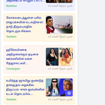
அதிர்ஷ்டம் பெறும் டாப் 3
ராசிகள்!
Manithan
11 மணி நேரம் முன்
மோசமடைந்துள்ள பசில்
ராஜபக்சவின் உடல்நிலை!
நாடு திரும்புவதில்
தொடரும் சிக்கல்
Tamilwin
12 மணி நேரம் முன்
ஹீரோயினாக
அறிமுகமாகும் நடிகை
ஊர்வசியின் மகள்
தேஜாலட்சுமி..
Cineulagam
13 மணி நேரம் முன்
உயிர்த்த ஞாயிறு குண்டுத்
தாக்குதல் வழக்கில்
திருப்பம்: சாரா ஜஸ்மினின்
உடல் தொடர்பில்
நீதிமன்றத்தில் வெளியான
Tamilwin
16 மணி நேரம் முன்
அதிர்ச்சி தகவல்