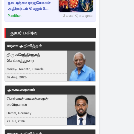
நவபஞ்சம ராஜயோகம்:
அதிர்ஷ்டம் பெறும் 3
ராசிகள்!
Manithan
2 மணி நேரம் முன்
துயர் பகிர்வு
மரண அறிவித்தல்
திரு சுரேந்திரநாத்
செல்லத்துரை
கண்டி, Toronto, Canada
02 Aug, 2026
அகாலமரணம்
செல்வன் வலன்ரைன்
ஸ்ரெவான்
Hamm, Germany
27 Jul, 2026
மரண அறிவித்தல்