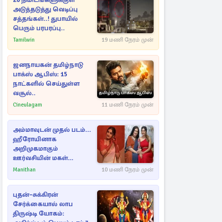
20 நிமிடங்களுக்குள்
அடுத்தடுத்து வெடிப்பு
சத்தங்கள்..! துபாயில்
பெரும் பரபரப்பு..
Tamilwin
19 மணி நேரம் முன்
ஜனநாயகன் தமிழ்நாடு
பாக்ஸ் ஆபிஸ்: 15
நாட்களில் செய்துள்ள
வசூல்..
Cineulagam
11 மணி நேரம் முன்
அம்மாவுடன் முதல் படம்...
ஹீரோயினாக
அறிமுகமாகும்
ஊர்வசியின் மகள்
தேஜலட்சுமி!
Manithan
10 மணி நேரம் முன்
புதன்–சுக்கிரன்
சேர்க்கையால் லாப
திருஷ்டி யோகம்: