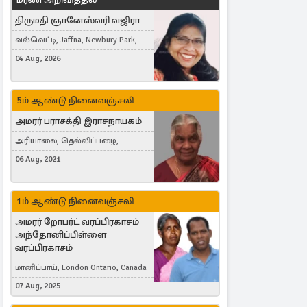
திருமதி ஞானேஸ்வரி வஜிரா
வல்வெட்டி, Jaffna, Newbury Park,
United Kingdom
04 Aug, 2026
5ம் ஆண்டு நினைவஞ்சலி
அமரர் பராசக்தி இராசநாயகம்
அரியாலை, தெல்லிப்பழை,
Montreal, Canada
06 Aug, 2021
1ம் ஆண்டு நினைவஞ்சலி
அமரர் றோபர்ட் வரப்பிரகாசம்
அந்தோனிப்பிள்ளை
வரப்பிரகாசம்
மானிப்பாய், London Ontario, Canada
07 Aug, 2025