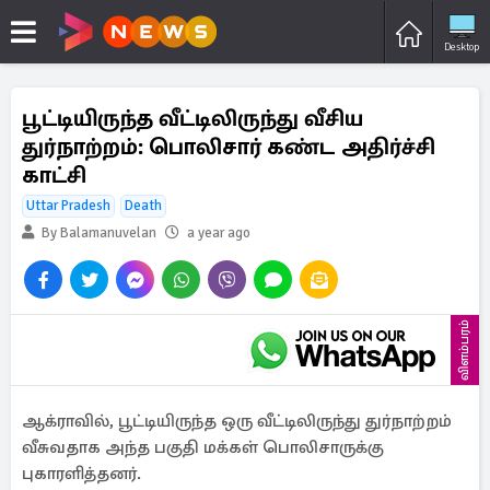
Desktop
பூட்டியிருந்த வீட்டிலிருந்து வீசிய
துர்நாற்றம்: பொலிசார் கண்ட அதிர்ச்சி
காட்சி
Uttar Pradesh
Death
By Balamanuvelan
a year ago
விளம்பரம்
ஆக்ராவில், பூட்டியிருந்த ஒரு வீட்டிலிருந்து துர்நாற்றம்
வீசுவதாக அந்த பகுதி மக்கள் பொலிசாருக்கு
புகாரளித்தனர்.