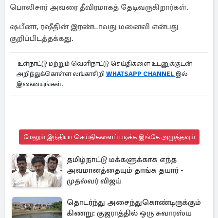
பொலிசார் அவரை தீவிரமாகத் தேடிவருகிறார்கள்.
ஷபீனா, ரஷீதின் இரண்டாவது மனைவி என்பது
குறிப்பிடத்தக்கது.
உள்நாட்டு மற்றும் வெளிநாட்டு செய்திகளை உடனுக்குடன்
அறிந்துக்கொள்ள லங்காசிறி
WHATSAPP CHANNEL
இல்
இணையுங்கள்.
மேலும் இந்தியா செய்திகளைப் படிக்க இங்கே அழுத்தவும்
தமிழ்நாட்டு மக்களுக்காக எந்த
அவமானத்தையும் தாங்க தயார் -
முதல்வர் விஜய்
தொடர்ந்து அசைந்துகொண்டிருக்கும்
கிணறு: குஜராத்தில் ஒரு சுவாரஸ்ய