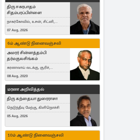
திரு ஈசுரபாதம்
சிதம்பரப்பிள்ளை
நாகர்கோவில், உசன், சிட்னி,
Australia
07 Aug, 2026
6ம் ஆண்டு நினைவஞ்சலி
அமரர் சின்னத்தம்பி
தர்மகுலசிங்கம்
கரணவாய் வடக்கு, சூரிச்,
Switzerland
08 Aug, 2020
மரண அறிவித்தல்
திரு கந்தையா துரைராசா
நெடுந்தீவு மேற்கு, கிளிநொச்சி
05 Aug, 2026
10ம் ஆண்டு நினைவஞ்சலி