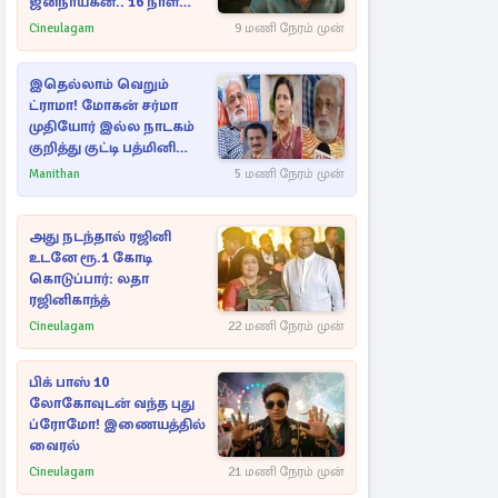
ஜனநாயகன்.. 16 நாள்
பாக்ஸ் ஆபிஸ்
Cineulagam
9 மணி நேரம் முன்
இதெல்லாம் வெறும்
ட்ராமா! மோகன் சர்மா
முதியோர் இல்ல நாடகம்
குறித்து குட்டி பத்மினி
பரபரப்பு பேட்டி
Manithan
5 மணி நேரம் முன்
அது நடந்தால் ரஜினி
உடனே ரூ.1 கோடி
கொடுப்பார்: லதா
ரஜினிகாந்த்
Cineulagam
22 மணி நேரம் முன்
பிக் பாஸ் 10
லோகோவுடன் வந்த புது
ப்ரோமோ! இணையத்தில்
வைரல்
Cineulagam
21 மணி நேரம் முன்