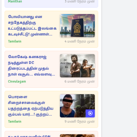
மீண்டும் இணைவாரா?
Manithan
3 மணி நேரம் முன்
போலியானது என
சந்தேகத்திற்கு
உட்படுத்தப்பட்ட இலங்கை
கடவுச்சீட்டு! முன்னாள்
எம்.பிக்கு
Tamilwin
4 மணி நேரம் முன்
பிரித்தானியாவில் ஏற்பட்ட
சிக்கல்
லோகேஷ் கனகராஜ்
நடித்துள்ள DC
திரைப்படத்தின் முதல்
நாள் வசூல்... எவ்வளவு
தெரியுமா?
Cineulagam
6 மணி நேரம் முன்
பொரளை
சிறைச்சாலைக்குள்
பதற்றத்தை ஏற்படுத்திய
கும்பல் யார்...! குற்றப்
பின்னணி தொடர்பில்
Tamilwin
9 மணி நேரம் முன்
அதிர்ச்சித் தகவல்கள்