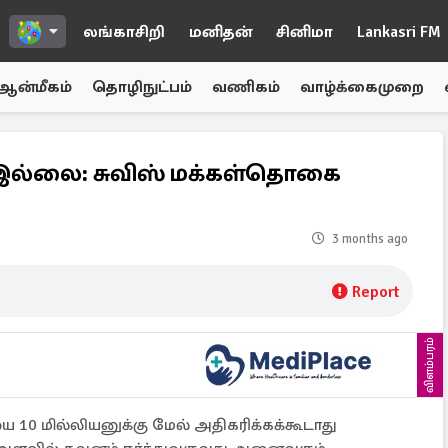
லங்காசிறி
மனிதன்
சினிமா
Lankasri FM
ஆன்மீகம்
தொழிநுட்பம்
வணிகம்
வாழ்க்கைமுறை
ே இல்லை: சுவிஸ் மக்கள்தொகை
3 months ago
Report
விளம்பரம்
 10 மில்லியனுக்கு மேல் அதிகரிக்கக்கூடாது