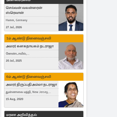
செல்வன் வலன்ரைன்
ஸ்ரெவான்
Hamm, Germany
27 Jul, 2026
1ம் ஆண்டு நினைவஞ்சலி
அமரர் கனகநாயகம் நடராஜா
கோண்டாவில்,
புன்னாலைக்கட்டுவன், சவுதி
20 Jul, 2025
அரேபியா, Saudi Arabia, ஜேர்மனி,
Germany, Brampton, Canada
6ம் ஆண்டு நினைவஞ்சலி
அமரர் திருப்பதிஅம்மா நடராஜா
துன்னாலை மத்தி, New Jersey,
United States, Toronto, Canada
15 Aug, 2020
மரண அறிவித்தல்