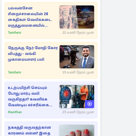
பல்லன்சேன
சிறைச்சாலையின் 28
கைதிகள் வெலிக்கடை
மருத்துவமனையில்
அனுமதி
Tamilwin
22 மணி நேரம் முன்
நேருக்கு நேர் மோதி கோர
விபத்து - வங்கி
முகாமையாளர் பலி
Tamilwin
19 மணி நேரம் முன்
உடற்பயிற்சி செய்யும்
போது மார்பு வலி
வருகிறதா? கவனிக்க
வேண்டிய எச்சரிக்கை
அறிகுறிகள்
Manithan
23 மணி நேரம் முன்
நகசுத்தி வருவதற்கான
காரணம் என்ன? இதை