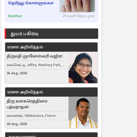
தெரிந்து கொள்ளுங்கள்
Manithan
23 மணி நேரம் முன்
துயர் பகிர்வு
மரண அறிவித்தல்
திருமதி ஞானேஸ்வரி வஜிரா
வல்வெட்டி, Jaffna, Newbury Park,
United Kingdom
04 Aug, 2026
மரண அறிவித்தல்
திரு கனகரெத்தினம்
பத்மநாதன்
மல்லாகம், Villetaneuse, France
02 Aug, 2026
அகாலமரணம்