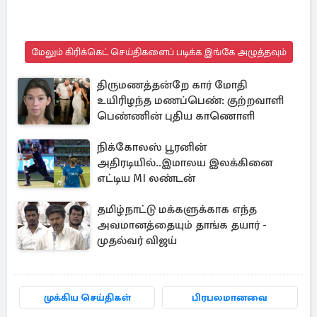
மேலும் கிரிக்கெட் செய்திகளைப் படிக்க இங்கே அழுத்தவும்
திருமணத்தன்றே கார் மோதி
உயிரிழந்த மணப்பெண்: குற்றவாளி
பெண்ணின் புதிய காணொளி
நிக்கோலஸ் பூரனின்
அதிரடியில்..இமாலய இலக்கினை
எட்டிய MI லண்டன்
தமிழ்நாட்டு மக்களுக்காக எந்த
அவமானத்தையும் தாங்க தயார் -
முதல்வர் விஜய்
முக்கிய செய்திகள்
பிரபலமானவை