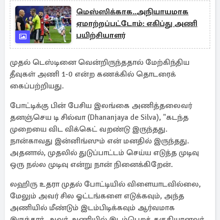
மெஸ்ஸிக்காக..அநியாயமாக
ஏமாற்றப்பட்டோம்: எகிப்து அணி
பயிற்சியாளர்
முதல் டெஸ்டினை வென்றிருந்ததால் மேற்கிந்திய
தீவுகள் அணி 1-0 என்ற கணக்கில் தொடரைக்
கைப்பற்றியது.
போட்டிக்கு பின் பேசிய இலங்கை அணித்தலைவர்
தனஞ்செய டி சில்வா (Dhananjaya de Silva), "கடந்த
முறையை விட விக்கெட் வறண்டு இருந்தது.
நான்காவது இன்னிங்ஸும் என் மனதில் இருந்தது.
அதனால், முதலில் துடுப்பாட்டம் செய்ய எடுத்த முடிவு
ஒரு நல்ல முடிவு என்று நான் நினைக்கிறேன்.
லஹிரு உதரா முதல் போட்டியில் விளையாடவில்லை,
மேலும் அவர் சில ஓட்டங்களை எடுக்கவும், அந்த
அணியில் மீண்டும் இடம்பிடிக்கவும் ஆர்வமாக
இருந்தார். அவர் அணியில் இடம்பெறத் தகுதியானவர்