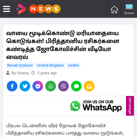
Desktop
வாயை மூடிக்கொண்டு மரியாதையை
கொடுங்கள்! பிரித்தானிய ரசிகர்களை
கண்டித்த ஜோகோவிச்சின் வீடியோ
வைரல்
Novak Djokovic
United Kingdom
Serbia
By Sivaraj
3 years ago
விளம்பரம்
பிரபல டென்னிஸ் வீரர் நோவக் ஜோகோவிச்
பிரித்தானிய ரசிகர்களைப் பார்த்து வாயை மூடுங்கள்,