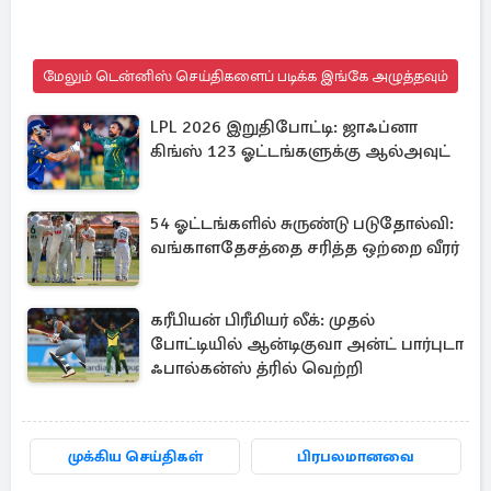
மேலும் டென்னிஸ் செய்திகளைப் படிக்க இங்கே அழுத்தவும்
LPL 2026 இறுதிபோட்டி: ஜாஃப்னா
கிங்ஸ் 123 ஓட்டங்களுக்கு ஆல்அவுட்
54 ஓட்டங்களில் சுருண்டு படுதோல்வி:
வங்காளதேசத்தை சரித்த ஒற்றை வீரர்
கரீபியன் பிரீமியர் லீக்: முதல்
போட்டியில் ஆன்டிகுவா அன்ட் பார்புடா
ஃபால்கன்ஸ் த்ரில் வெற்றி
முக்கிய செய்திகள்
பிரபலமானவை