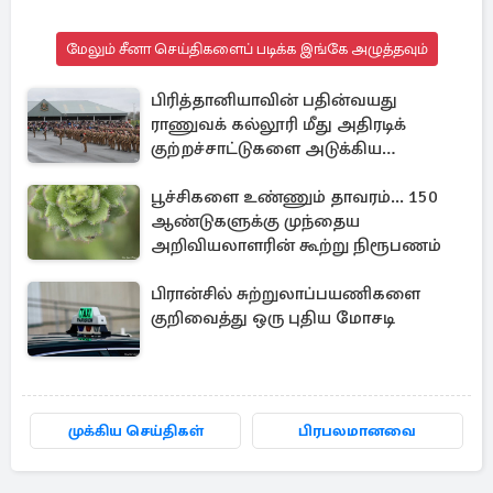
மேலும் சீனா செய்திகளைப் படிக்க இங்கே அழுத்தவும்
பிரித்தானியாவின் பதின்வயது
ராணுவக் கல்லூரி மீது அதிரடிக்
குற்றச்சாட்டுகளை அடுக்கிய
பெண்கள்
பூச்சிகளை உண்ணும் தாவரம்... 150
ஆண்டுகளுக்கு முந்தைய
அறிவியலாளரின் கூற்று நிரூபணம்
பிரான்சில் சுற்றுலாப்பயணிகளை
குறிவைத்து ஒரு புதிய மோசடி
முக்கிய செய்திகள்
பிரபலமானவை