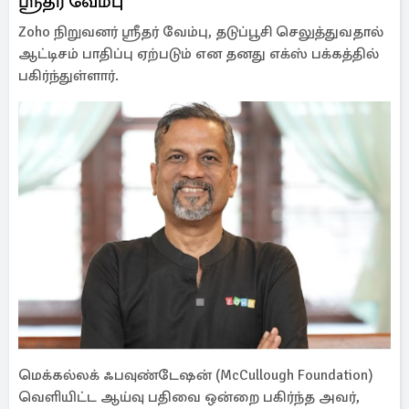
ஸ்ரீதர் வேம்பு
Zoho நிறுவனர் ஸ்ரீதர் வேம்பு, தடுப்பூசி செலுத்துவதால்
ஆட்டிசம் பாதிப்பு ஏற்படும் என தனது எக்ஸ் பக்கத்தில்
பகிர்ந்துள்ளார்.
மெக்கல்லக் ஃபவுண்டேஷன் (McCullough Foundation)
வெளியிட்ட ஆய்வு பதிவை ஒன்றை பகிர்ந்த அவர்,