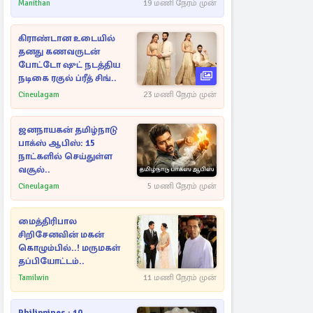
Manithan
19 மணி நேரம் முன்
கிராண்டான உடையில்
தனது கணவருடன்
போட்டோ ஷுட் நடத்திய
நடிகை ரகுல் ப்ரீத் சிங்..
Cineulagam
23 மணி நேரம் முன்
ஜனநாயகன் தமிழ்நாடு
பாக்ஸ் ஆபிஸ்: 15
நாட்களில் செய்துள்ள
வசூல்..
Cineulagam
5 மணி நேரம் முன்
மைத்திரிபால
சிறிசேனவின் மகன்
கொழும்பில்..! மருமகள்
தப்பியோட்டம்..
Tamilwin
11 மணி நேரம் முன்