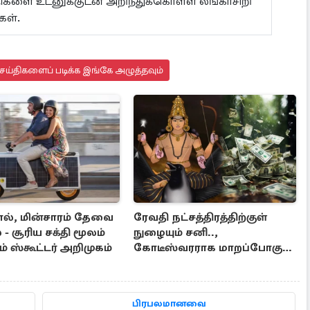
ய்திகளை உடனுக்குடன் அறிந்துக்கொள்ள லங்காசிறி
கள்.
ய்திகளைப் படிக்க இங்கே அழுத்தவும்
ல், மின்சாரம் தேவை
ரேவதி நட்சத்திரத்திற்குள்
 சூரிய சக்தி மூலம்
நுழையும் சனி..,
் ஸ்கூட்டர் அறிமுகம்
கோடீஸ்வரராக மாறப்போகும்
3 ராசிகள்
பிரபலமானவை