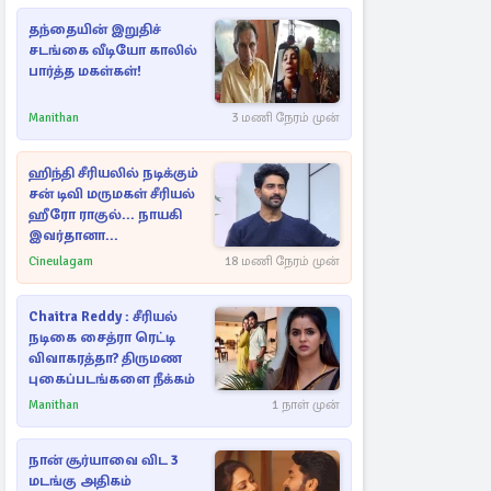
தந்தையின் இறுதிச்
சடங்கை வீடியோ காலில்
பார்த்த மகள்கள்!
Manithan
3 மணி நேரம் முன்
ஹிந்தி சீரியலில் நடிக்கும்
சன் டிவி மருமகள் சீரியல்
ஹீரோ ராகுல்... நாயகி
இவர்தானா...
Cineulagam
18 மணி நேரம் முன்
Chaitra Reddy : சீரியல்
நடிகை சைத்ரா ரெட்டி
விவாகரத்தா? திருமண
புகைப்படங்களை நீக்கம்
Manithan
1 நாள் முன்
நான் சூர்யாவை விட 3
மடங்கு அதிகம்