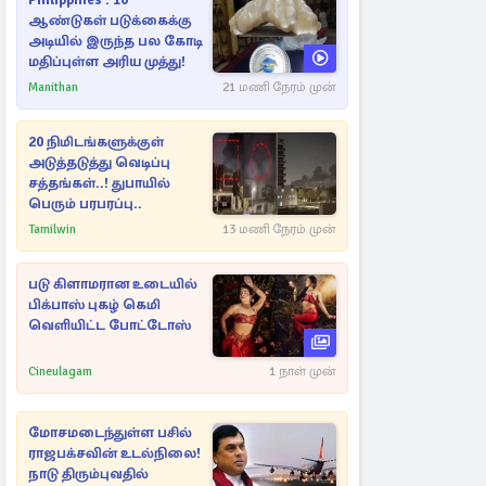
Philippines : 10
ஆண்டுகள் படுக்கைக்கு
அடியில் இருந்த பல கோடி
மதிப்புள்ள அரிய முத்து!
Manithan
21 மணி நேரம் முன்
20 நிமிடங்களுக்குள்
அடுத்தடுத்து வெடிப்பு
சத்தங்கள்..! துபாயில்
பெரும் பரபரப்பு..
Tamilwin
13 மணி நேரம் முன்
படு கிளாமரான உடையில்
பிக்பாஸ் புகழ் கெமி
வெளியிட்ட போட்டோஸ்
Cineulagam
1 நாள் முன்
மோசமடைந்துள்ள பசில்
ராஜபக்சவின் உடல்நிலை!
நாடு திரும்புவதில்