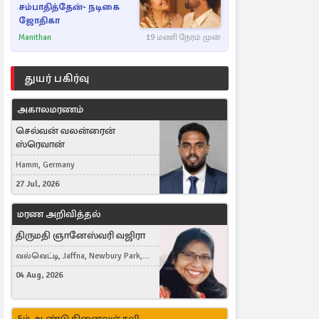
சம்பாதித்தேன்- நடிகை
ஜோதிகா
Manithan
19 மணி நேரம் முன்
துயர் பகிர்வு
அகாலமரணம்
செல்வன் வலன்ரைன்
ஸ்ரெவான்
Hamm, Germany
27 Jul, 2026
மரண அறிவித்தல்
திருமதி ஞானேஸ்வரி வஜிரா
வல்வெட்டி, Jaffna, Newbury Park,
United Kingdom
04 Aug, 2026
5ம் ஆண்டு நினைவஞ்சலி