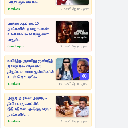
தொடரும் சிக்கல்
Tamilwin
6 மணி நேரம் முன்
பாக்ஸ் ஆபிஸ்: 15
நாட்களில் ஜனநாயகன்
உலகளவில் செய்துள்ள
வசூல்..
Cineulagam
8 மணி நேரம் முன்
உயிர்த்த ஞாயிறு குண்டுத்
தாக்குதல் வழக்கில்
திருப்பம்: சாரா ஜஸ்மினின்
உடல் தொடர்பில்
நீதிமன்றத்தில் வெளியான
Tamilwin
10 மணி நேரம் முன்
அதிர்ச்சி தகவல்
அநுர அரசின் அதிரடி -
தீவிர பாதுகாப்பில்
நீதிபதிகள்- அடுத்துவரும்
நாட்களில்
அம்பலமாகவுள்ள ரகசியம்
Tamilwin
3 மணி நேரம் முன்