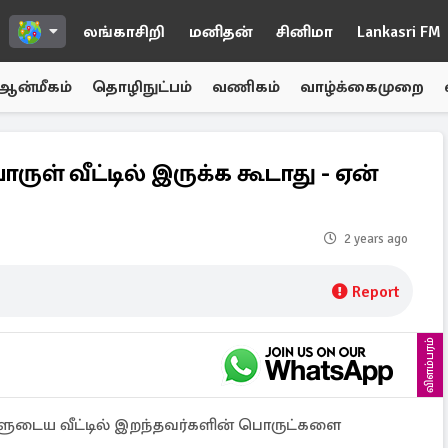
லங்காசிறி
மனிதன்
சினிமா
Lankasri FM
ஆன்மீகம்
தொழிநுட்பம்
வணிகம்
வாழ்க்கைமுறை
ுள் வீட்டில் இருக்க கூடாது - ஏன்
2 years ago
Report
விளம்பரம்
ைய வீட்டில் இறந்தவர்களின் பொருட்களை