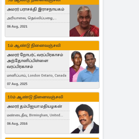
அமரர் பராசக்தி இராசநாயகம்
அரியாலை, தெல்லிப்பழை,
Montreal, Canada
06 Aug, 2021
1ம் ஆண்டு நினைவஞ்சலி
அமரர் றோபர்ட் வரப்பிரகாசம்
அந்தோனிப்பிள்ளை
வரப்பிரகாசம்
மானிப்பாய், London Ontario, Canada
07 Aug, 2025
10ம் ஆண்டு நினைவஞ்சலி
அமரர் தம்பிஐயா மதியழகன்
மண்டைதீவு, Birmingham, United
Kingdom
06 Aug, 2016