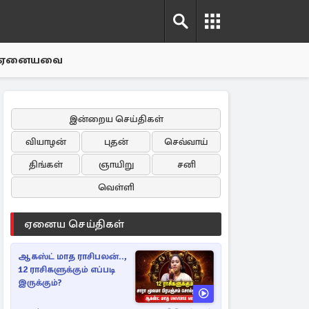
ஏனையவை
இன்றைய செய்திகள்
வியாழன்
புதன்
செவ்வாய்
திங்கள்
ஞாயிறு
சனி
வெள்ளி
ஏனைய செய்திகள்
ஆகஸ்ட் மாத ராசிபலன்..,
12 ராசிகளுக்கும் எப்படி
இருக்கும்?