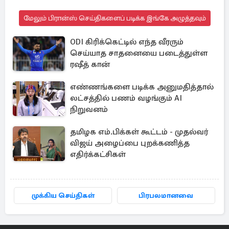
மேலும் பிரான்ஸ் செய்திகளைப் படிக்க இங்கே அழுத்தவும்
ODI கிரிக்கெட்டில் எந்த வீரரும்
செய்யாத சாதனையை படைத்துள்ள
ரஷீத் கான்
எண்ணங்களை படிக்க அனுமதித்தால்
லட்சத்தில் பணம் வழங்கும் AI
நிறுவனம்
தமிழக எம்.பிக்கள் கூட்டம் - முதல்வர்
விஜய் அழைப்பை புறக்கணித்த
எதிர்க்கட்சிகள்
முக்கிய செய்திகள்
பிரபலமானவை