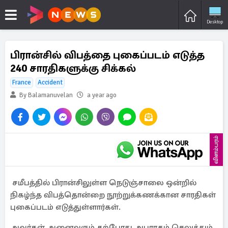
Desktop
பிரான்சில் விபத்தை புகைப்படம் எடுத்த
240 சாரதிகளுக்கு சிக்கல்
France
Accident
By Balamanuvelan
a year ago
விளம்பரம்
சமீபத்தில் பிரான்சிலுள்ள நெடுஞ்சாலை ஒன்றில்
நிகழ்ந்த விபத்தொன்றை நூற்றுக்கணக்கான சாரதிகள்
புகைப்படம் எடுத்துள்ளார்கள்.
அவர்கள் அனைவரும் தற்போது அபராதம் செலுத்தும்