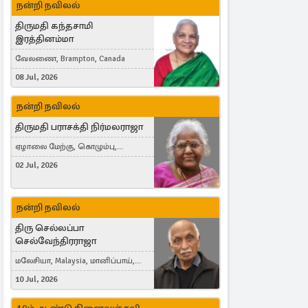
நன்றி நவிலல்
திருமதி கந்தசாமி
இரத்தினம்மா
வேலணை, Brampton, Canada
08 Jul, 2026
நன்றி நவிலல்
திருமதி பராசக்தி நிர்மலராஜா
ஏழாலை மேற்கு, கொழும்பு,
தங்காலை, London, United Kingdom
02 Jul, 2026
நன்றி நவிலல்
திரு செல்லப்பா
செல்வேந்திரராஜா
மலேசியா, Malaysia, மானிப்பாய்,
Duisburg, Germany, London, United
10 Jul, 2026
Kingdom