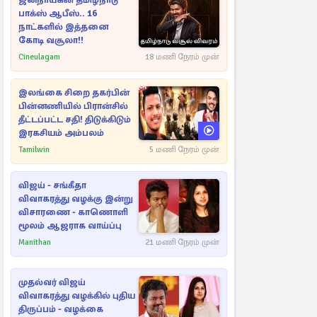
ஜனநாயகன் தமிழ்நாடு
பாக்ஸ் ஆபீஸ்.. 16
நாட்களில் இத்தனை
கோடி வசூலா!!
Cineulagam
18 மணி நேரம் முன்
இலங்கை சிறை தகர்பின்
பின்னணியில் பிரான்சில்
தீட்டப்பட்ட சதி! திடுக்கிடும்
இரகசியம் அம்பலம்
Tamilwin
5 மணி நேரம் முன்
விஜய் - சங்கீதா
விவாகரத்து வழக்கு இன்று
விசாரணை - காணொளி
மூலம் ஆஜராக வாய்ப்பு
Manithan
21 மணி நேரம் முன்
முதல்வர் விஜய்
விவாகரத்து வழக்கில் புதிய
திருப்பம் - வழக்கை