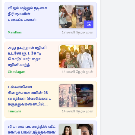
விஜய் மற்றும் நடிகை
திரிஷாவின்
புகைப்படங்கள்
Manithan
17 மணி நேரம் முன்
அது நடந்தால் ரஜினி
உடனே ரூ.1 கோடி
கொடுப்பார்: லதா
ரஜினிகாந்த்
Cineulagam
14 மணி நேரம் முன்
பல்லன்சேன
சிறைச்சாலையின் 28
கைதிகள் வெலிக்கடை
மருத்துவமனையில்
அனுமதி
Tamilwin
14 மணி நேரம் முன்
விமானப் பயணத்தில் ஷீட்
மாஸ்க் பயன்படுத்தலாமா?