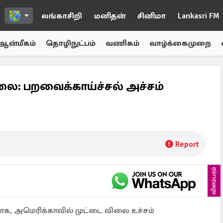
லங்காசிறி
மனிதன்
சினிமா
Lankasri FM
ஆன்மீகம்
தொழிநுட்பம்
வணிகம்
வாழ்க்கைமுறை
லை: பறவைக்காய்ச்சல் அச்சம்
Report
விளம்பரம்
க, அமெரிக்காவில் முட்டை விலை உச்சம்