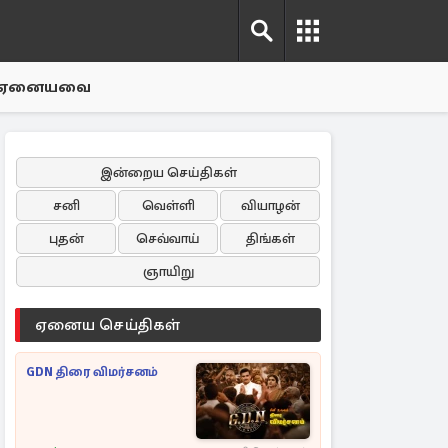
ஏனையவை
இன்றைய செய்திகள்
சனி
வெள்ளி
வியாழன்
புதன்
செவ்வாய்
திங்கள்
ஞாயிறு
ஏனைய செய்திகள்
GDN திரை விமர்சனம்