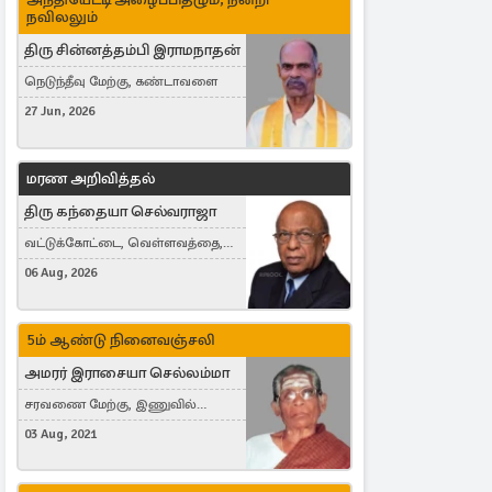
நவிலலும்
திரு சின்னத்தம்பி இராமநாதன்
நெடுந்தீவு மேற்கு, கண்டாவளை
27 Jun, 2026
மரண அறிவித்தல்
திரு கந்தையா செல்வராஜா
வட்டுக்கோட்டை, வெள்ளவத்தை,
Toronto, Canada
06 Aug, 2026
5ம் ஆண்டு நினைவஞ்சலி
அமரர் இராசையா செல்லம்மா
சரவணை மேற்கு, இணுவில்
கிழக்கு
03 Aug, 2021