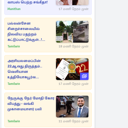
வாபஸ் பெற்ற சங்கீதா!
Manithan
17 மணி நேரம் முன்
பல்லன்சேன
சிறைச்சாலையில்
நிலவிய பதற்றம்
கட்டுப்பாட்டுக்குள்..!
அதிரடியாக களமிறங்கிய
Tamilwin
18 மணி நேரம் முன்
அதிகாரிகள்
அரசியலமைப்பின்
22ஆவது திருத்தம்..
வெளியான
உத்தியோகபூர்வ
அறிவிப்பு!
Tamilwin
17 மணி நேரம் முன்
நேருக்கு நேர் மோதி கோர
விபத்து - வங்கி
முகாமையாளர் பலி
Tamilwin
11 மணி நேரம் முன்