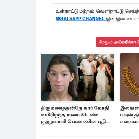
உள்நாட்டு மற்றும் வெளிநாட்டு செ
WHATSAPP CHANNEL
இல் இணையுங
மேலும் அமெரிக்கா ச
திருமணத்தன்றே கார் மோதி
இலங்கை
உயிரிழந்த மணப்பெண்:
பவுன் த
குற்றவாளி பெண்ணின் புதிய
எவ்வளவு
காணொளி