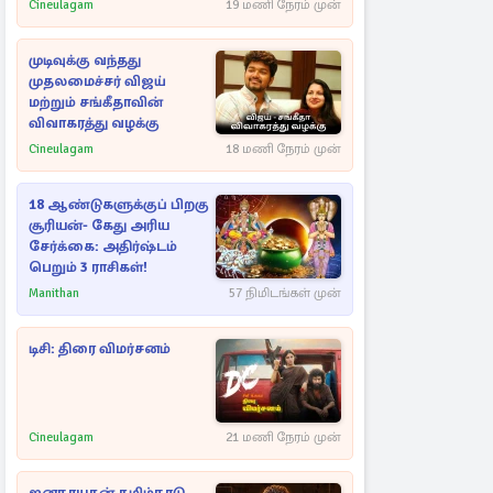
Cineulagam
19 மணி நேரம் முன்
முடிவுக்கு வந்தது
முதலமைச்சர் விஜய்
மற்றும் சங்கீதாவின்
விவாகரத்து வழக்கு
Cineulagam
18 மணி நேரம் முன்
18 ஆண்டுகளுக்குப் பிறகு
சூரியன்- கேது அரிய
சேர்க்கை: அதிர்ஷ்டம்
பெறும் 3 ராசிகள்!
Manithan
57 நிமிடங்கள் முன்
டிசி: திரை விமர்சனம்
Cineulagam
21 மணி நேரம் முன்