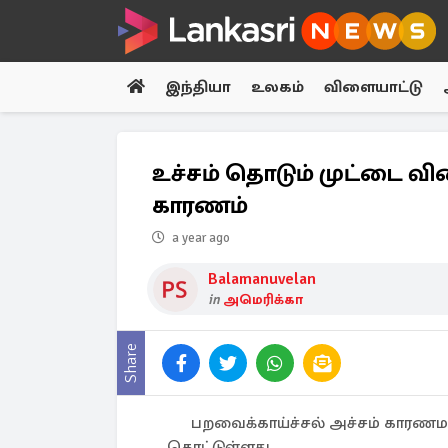
இந்தியா
உலகம்
விளையாட்டு
உச்சம் தொடும் முட்டை வி
காரணம்
a year ago
Balamanuvelan
in
அமெரிக்கா
Share
பறவைக்காய்ச்சல் அச்சம் காரணமா
தொட்டுள்ளது.