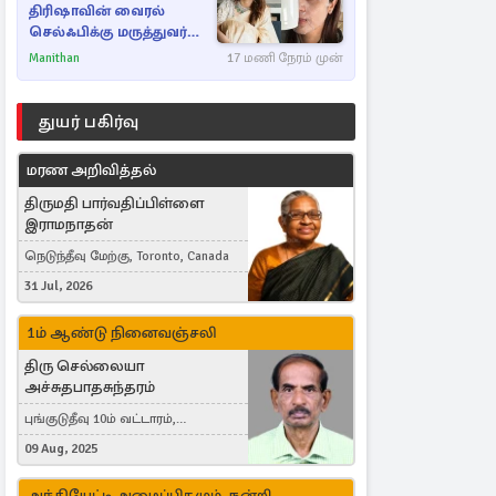
திரிஷாவின் வைரல்
செல்ஃபிக்கு மருத்துவர்
விளக்கம்
Manithan
17 மணி நேரம் முன்
துயர் பகிர்வு
மரண அறிவித்தல்
திருமதி பார்வதிப்பிள்ளை
இராமநாதன்
நெடுந்தீவு மேற்கு, Toronto, Canada
31 Jul, 2026
1ம் ஆண்டு நினைவஞ்சலி
திரு செல்லையா
அச்சுதபாதசுந்தரம்
புங்குடுதீவு 10ம் வட்டாரம்,
கொள்ளுப்பிட்டி
09 Aug, 2025
அந்தியேட்டி அழைப்பிதழும், நன்றி