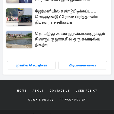
ட்ரோன்: சில புதிய தகவல்கள்
ஜேர்மனியில் கண்டுபிடிக்கப்பட்ட
வெடிகுண்டு ட்ரோன்: பிரித்தானிய
நிபுணர் எச்சரிக்கை
தொடர்ந்து அசைந்துகொண்டிருக்கும்
கிணறு: குஜராத்தில் ஒரு சுவாரஸ்ய
நிகழ்வு
முக்கிய செய்திகள்
பிரபலமானவை
HOME
ABOUT
CONTACT US
USER POLICY
COOKIE POLICY
PRIVACY POLICY