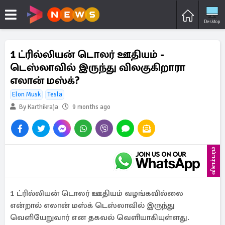
Desktop
1 ட்ரில்லியன் டொலர் ஊதியம் -
டெஸ்லாவில் இருந்து விலகுகிறாரா
எலான் மஸ்க்?
Elon Musk
Tesla
By Karthikraja
9 months ago
விளம்பரம்
1 ட்ரில்லியன் டொலர் ஊதியம் வழங்கவில்லை
என்றால் எலான் மஸ்க் டெஸ்லாவில் இருந்து
வெளியேறுவார் என தகவல் வெளியாகியுள்ளது.