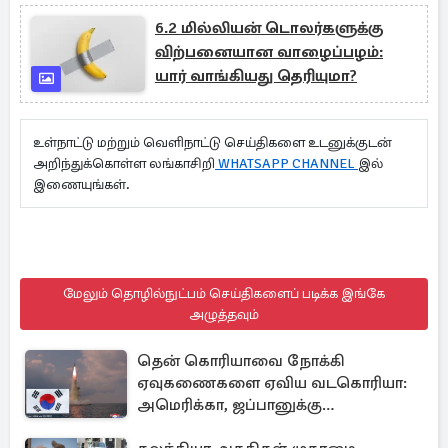
6.2 மில்லியன் டொலர்களுக்கு
விற்பனையான வாழைப்பழம்:
யார் வாங்கியது தெரியுமா?
உள்நாட்டு மற்றும் வெளிநாட்டு செய்திகளை உடனுக்குடன்
அறிந்துக்கொள்ள லங்காசிறி
WHATSAPP CHANNEL
இல்
இணையுங்கள்.
மேலும் தொழில்நுட்பம் செய்திகளைப் படிக்க இங்கே
அழுத்தவும்
தென் கொரியாவை நோக்கி
ஏவுகணைகளை ஏவிய வடகொரியா:
அமெரிக்கா, ஜப்பானுக்கு
அனுப்பப்பட்ட தகவல்