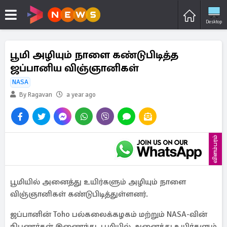
Desktop
பூமி அழியும் நாளை கண்டுபிடித்த
ஜப்பானிய விஞ்ஞானிகள்
NASA
By Ragavan
a year ago
விளம்பரம்
பூமியில் அனைத்து உயிர்களும் அழியும் நாளை
விஞ்ஞானிகள் கண்டுபிடித்துள்ளனர்.
ஜப்பானின் Toho பல்கலைக்கழகம் மற்றும் NASA-வின்
நிபுணர்கள் இணைந்து, பூமியில் அனைத்து உயிர்களும்