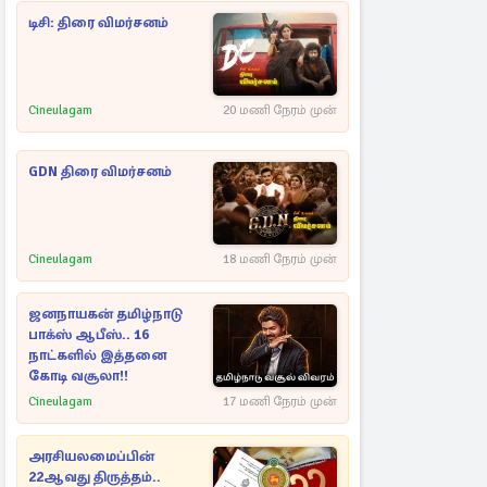
டிசி: திரை விமர்சனம்
Cineulagam
20 மணி நேரம் முன்
GDN திரை விமர்சனம்
Cineulagam
18 மணி நேரம் முன்
ஜனநாயகன் தமிழ்நாடு
பாக்ஸ் ஆபீஸ்.. 16
நாட்களில் இத்தனை
கோடி வசூலா!!
Cineulagam
17 மணி நேரம் முன்
அரசியலமைப்பின்
22ஆவது திருத்தம்..