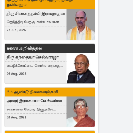
நவிலலும்
திரு சின்னத்தம்பி இராமநாதன்
நெடுந்தீவு மேற்கு, கண்டாவளை
27 Jun, 2026
மரண அறிவித்தல்
திரு கந்தையா செல்வராஜா
வட்டுக்கோட்டை, வெள்ளவத்தை,
Toronto, Canada
06 Aug, 2026
5ம் ஆண்டு நினைவஞ்சலி
அமரர் இராசையா செல்லம்மா
சரவணை மேற்கு, இணுவில்
கிழக்கு
03 Aug, 2021