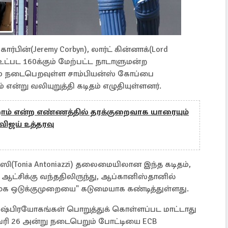
ார்பின்(Jeremy Corbyn), லார்ட் கின்னாக்(Lord
 உட்பட 160க்கும் மேற்பட்ட நாடாளுமன்ற
ாதம் நடைபெறவுள்ள சாம்பியன்ஸ் கோப்பை
 என்று வலியுறுத்தி கடிதம் எழுதியுள்ளனர்.
ோம் என்ற எண்ணத்தில் தரக்குறைவாக யாரையும்
 விஜய் உத்தரவு
(Tonia Antoniazzi) தலைமையிலான இந்த கடிதம்,
 ஆட்சிக்கு வந்ததிலிருந்து, ஆப்கானிஸ்தானில்
மூக ஒடுக்குமுறையை" கடுமையாக கண்டித்துள்ளது.
ஷ்பிரயோகங்கள் பொறுத்துக் கொள்ளப்பட மாட்டாது
ரி 26 அன்று நடைபெறும் போட்டியை ECB