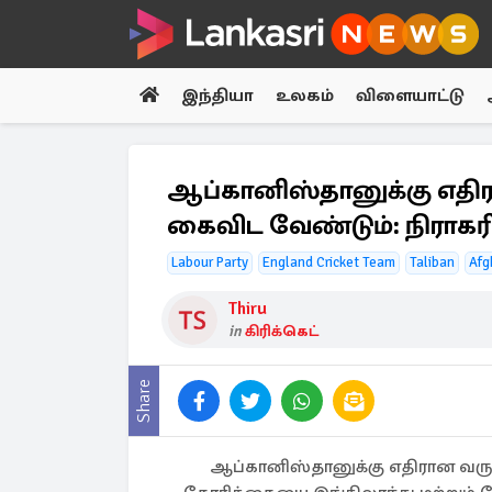
இந்தியா
உலகம்
விளையாட்டு
ஆப்கானிஸ்தானுக்கு எதி
கைவிட வேண்டும்: நிராகரி
Labour Party
England Cricket Team
Taliban
Afg
Thiru
in
கிரிக்கெட்
Share
ஆப்கானிஸ்தானுக்கு எதிரான வரு