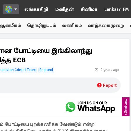
லங்காசிறி
மனிதன்
சினிமா
Lankasri FM
ஆன்மீகம்
தொழிநுட்பம்
வணிகம்
வாழ்க்கைமுறை
ரான போட்டியை இங்கிலாந்து
த்த ECB
hanistan Cricket Team
England
2 years ago
Report
விளம்பரம்
ம் போட்டியை புறக்கணிக்க வேண்டும் என்ற