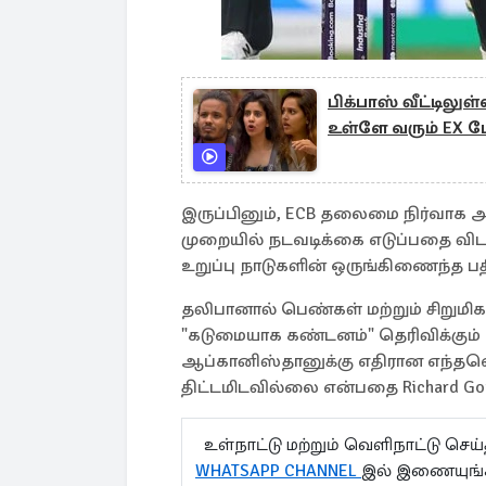
பிக்பாஸ் வீட்டில
உள்ளே வரும் EX ப
இருப்பினும், ECB தலைமை நிர்வாக அதிக
முறையில் நடவடிக்கை எடுப்பதை விட அ
உறுப்பு நாடுகளின் ஒருங்கிணைந்த பத
தலிபானால் பெண்கள் மற்றும் சிறுமிகளு
"கடுமையாக கண்டனம்" தெரிவிக்கும்
ஆப்கானிஸ்தானுக்கு எதிரான எந்தவ
திட்டமிடவில்லை என்பதை Richard Goul
உள்நாட்டு மற்றும் வெளிநாட்டு செ
WHATSAPP CHANNEL
இல் இணையுங்