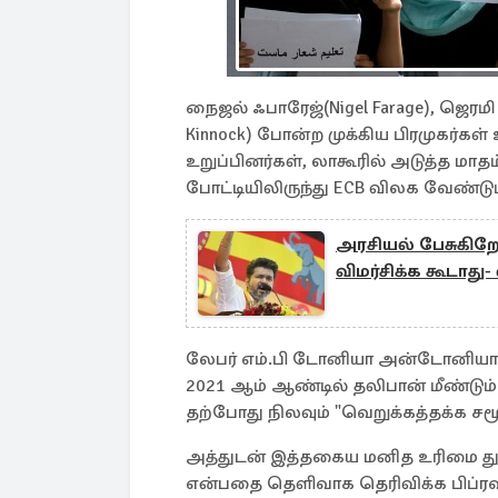
நைஜல் ஃபாரேஜ்(Nigel Farage), ஜெரமி க
Kinnock) போன்ற முக்கிய பிரமுகர்கள்
உறுப்பினர்கள், லாகூரில் அடுத்த ம
போட்டியிலிருந்து ECB விலக வேண்டும்
அரசியல் பேசுகிற
விமர்சிக்க கூடாது-
லேபர் எம்.பி டோனியா அன்டோனியாஸி
2021 ஆம் ஆண்டில் தலிபான் மீண்டும்
தற்போது நிலவும் "வெறுக்கத்தக்க ச
அத்துடன் இத்தகைய மனித உரிமை து
என்பதை தெளிவாக தெரிவிக்க பிப்ரவ