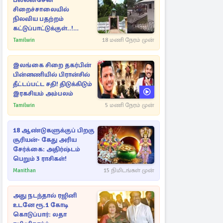
பல்லன்சேன
சிறைச்சாலையில்
நிலவிய பதற்றம்
கட்டுப்பாட்டுக்குள்..!
அதிரடியாக களமிறங்கிய
Tamilwin
18 மணி நேரம் முன்
அதிகாரிகள்
இலங்கை சிறை தகர்பின்
பின்னணியில் பிரான்சில்
தீட்டப்பட்ட சதி! திடுக்கிடும்
இரகசியம் அம்பலம்
Tamilwin
5 மணி நேரம் முன்
18 ஆண்டுகளுக்குப் பிறகு
சூரியன்- கேது அரிய
சேர்க்கை: அதிர்ஷ்டம்
பெறும் 3 ராசிகள்!
Manithan
15 நிமிடங்கள் முன்
அது நடந்தால் ரஜினி
உடனே ரூ.1 கோடி
கொடுப்பார்: லதா