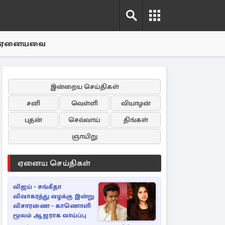
ஏனையவை
இன்றைய செய்திகள்
சனி
வெள்ளி
வியாழன்
புதன்
செவ்வாய்
திங்கள்
ஞாயிறு
ஏனைய செய்திகள்
விஜய் - சங்கீதா
விவாகரத்து வழக்கு இன்று
விசாரணை - காணொளி
மூலம் ஆஜராக வாய்ப்பு