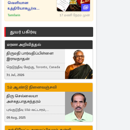
வெளியான
உத்தியோகபூர்வ
அறிவிப்பு!
Tamilwin
17 மணி நேரம் முன்
துயர் பகிர்வு
மரண அறிவித்தல்
திருமதி பார்வதிப்பிள்ளை
இராமநாதன்
நெடுந்தீவு மேற்கு, Toronto, Canada
31 Jul, 2026
1ம் ஆண்டு நினைவஞ்சலி
திரு செல்லையா
அச்சுதபாதசுந்தரம்
புங்குடுதீவு 10ம் வட்டாரம்,
கொள்ளுப்பிட்டி
09 Aug, 2025
அந்தியேட்டி அழைப்பிதழும், நன்றி