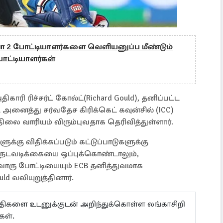
ுள்ள 2 போட்டியாளர்களை வெளியனுப்ப மீண்டும்
ோட்டியாளர்கள்
ாரி ரிச்சர்ட் கோல்ட்(Richard Gould), தனிப்பட்ட
னைத்து சர்வதேச கிரிக்கெட் கவுன்சில் (ICC)
ிலை வாரியம் விரும்புவதாக தெரிவித்துள்ளார்.
க்கு விதிக்கப்படும் கட்டுப்பாடுகளுக்கு
 நடவடிக்கையை ஒப்புக்கொண்டாலும்,
ொரு போட்டியையும் ECB தனித்துவமாக
d வலியுறுத்தினார்.
ய்திகளை உடனுக்குடன் அறிந்துக்கொள்ள லங்காசிறி
கள்.