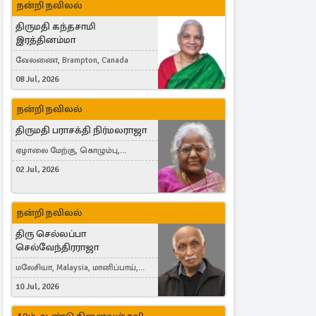
நன்றி நவிலல்
திருமதி கந்தசாமி
இரத்தினம்மா
வேலணை, Brampton, Canada
08 Jul, 2026
நன்றி நவிலல்
திருமதி பராசக்தி நிர்மலராஜா
ஏழாலை மேற்கு, கொழும்பு,
தங்காலை, London, United Kingdom
02 Jul, 2026
நன்றி நவிலல்
திரு செல்லப்பா
செல்வேந்திரராஜா
மலேசியா, Malaysia, மானிப்பாய்,
Duisburg, Germany, London, United
10 Jul, 2026
Kingdom