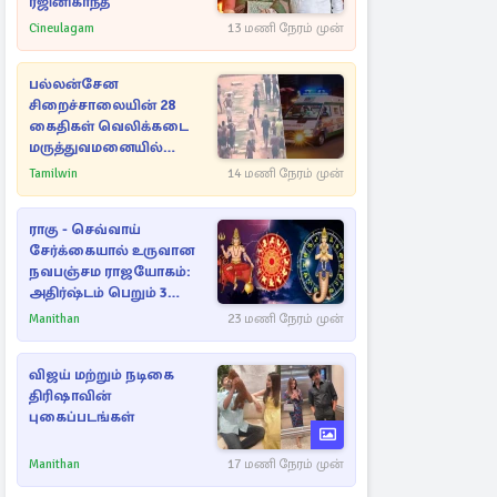
ரஜினிகாந்த்
Cineulagam
13 மணி நேரம் முன்
பல்லன்சேன
சிறைச்சாலையின் 28
கைதிகள் வெலிக்கடை
மருத்துவமனையில்
அனுமதி
Tamilwin
14 மணி நேரம் முன்
ராகு - செவ்வாய்
சேர்க்கையால் உருவான
நவபஞ்சம ராஜயோகம்:
அதிர்ஷ்டம் பெறும் 3
ராசிகள்!
Manithan
23 மணி நேரம் முன்
விஜய் மற்றும் நடிகை
திரிஷாவின்
புகைப்படங்கள்
Manithan
17 மணி நேரம் முன்