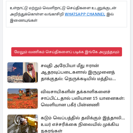
உள்நாட்டு மற்றும் வெளிநாட்டு செய்திகளை உடனுக்குடன்
அறிந்துக்கொள்ள லங்காசிறி
WHATSAPP CHANNEL
இல்
இணையுங்கள்
மேலும் வணிகம் செய்திகளைப் படிக்க இங்கே அழுத்தவும்
சவுதி அரேபியா மீது ஈரான்
ஆதரவுப்படைகளால் இருமுனைத்
தாக்குதல்: நெருக்கடியில் மத்திய
கிழக்கு
விவசாயிகளின் தக்காளிகளைச்
சாப்பிட்டதால் பலியான 15 யானைகள்:
வெளியான பகீர் பின்னணி
கடும் வெப்பத்தில் தவிக்கும் இத்தாலி...
உயர் எச்சரிக்கை நிலையில் முக்கிய
நகரங்கள்