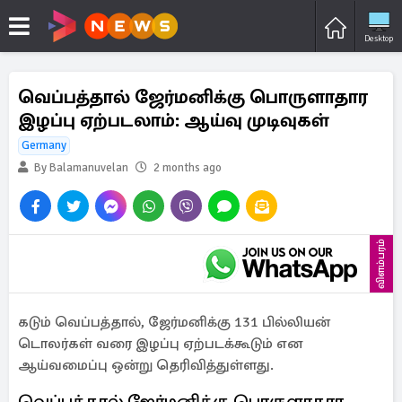
Desktop
வெப்பத்தால் ஜேர்மனிக்கு பொருளாதார
இழப்பு ஏற்படலாம்: ஆய்வு முடிவுகள்
Germany
By Balamanuvelan
2 months ago
விளம்பரம்
கடும் வெப்பத்தால், ஜேர்மனிக்கு 131 பில்லியன்
டொலர்கள் வரை இழப்பு ஏற்படக்கூடும் என
ஆய்வமைப்பு ஒன்று தெரிவித்துள்ளது.
வெப்பத்தால் ஜேர்மனிக்கு பொருளாதார