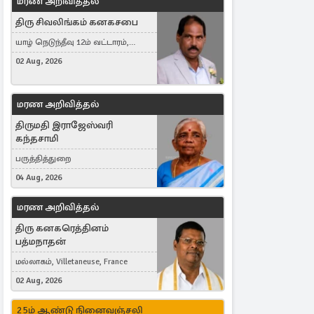
மரண அறிவித்தல்
திரு சிவலிங்கம் கனகசபை
யாழ் நெடுந்தீவு 12ம் வட்டாரம்,
Jaffna, நயினாதீவு, London, United
02 Aug, 2026
Kingdom
மரண அறிவித்தல்
திருமதி இராஜேஸ்வரி
கந்தசாமி
பருத்தித்துறை
04 Aug, 2026
மரண அறிவித்தல்
திரு கனகரெத்தினம்
பத்மநாதன்
மல்லாகம், Villetaneuse, France
02 Aug, 2026
25ம் ஆண்டு நினைவஞ்சலி