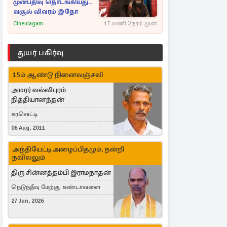
முன்பதிவு தொடங்கியது..
வசூல் விவரம் இதோ
Cineulagam
17 மணி நேரம் முன்
துயர் பகிர்வு
15ம் ஆண்டு நினைவஞ்சலி
அமரர் வல்லிபுரம்
நித்தியானந்தன்
கரவெட்டி
06 Aug, 2011
அந்தியேட்டி அழைப்பிதழும், நன்றி
நவிலலும்
திரு சின்னத்தம்பி இராமநாதன்
நெடுந்தீவு மேற்கு, கண்டாவளை
27 Jun, 2026