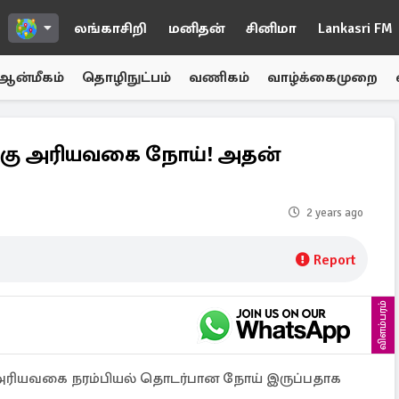
லங்காசிறி
மனிதன்
சினிமா
Lankasri FM
ஆன்மீகம்
தொழிநுட்பம்
வணிகம்
வாழ்க்கைமுறை
லுக்கு அரியவகை நோய்! அதன்
2 years ago
Report
விளம்பரம்
கு அரியவகை நரம்பியல் தொடர்பான நோய் இருப்பதாக