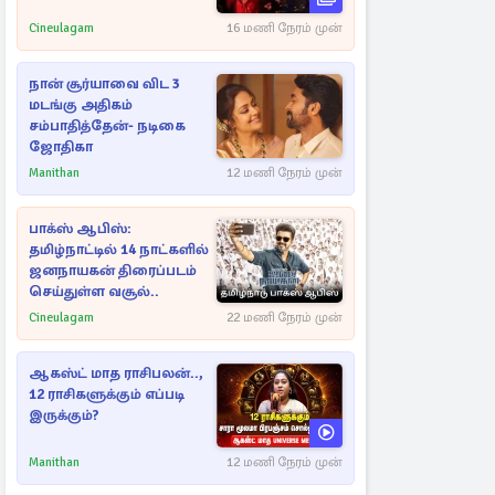
Cineulagam
16 மணி நேரம் முன்
நான் சூர்யாவை விட 3
மடங்கு அதிகம்
சம்பாதித்தேன்- நடிகை
ஜோதிகா
Manithan
12 மணி நேரம் முன்
பாக்ஸ் ஆபிஸ்:
தமிழ்நாட்டில் 14 நாட்களில்
ஜனநாயகன் திரைப்படம்
செய்துள்ள வசூல்..
Cineulagam
22 மணி நேரம் முன்
ஆகஸ்ட் மாத ராசிபலன்..,
12 ராசிகளுக்கும் எப்படி
இருக்கும்?
Manithan
12 மணி நேரம் முன்