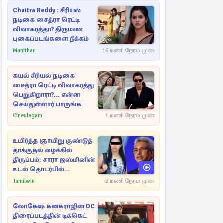
Chaitra Reddy : சீரியல்
நடிகை சைத்ரா ரெட்டி
விவாகரத்தா? திருமண
புகைப்படங்களை நீக்கம்
Manithan
16 மணி நேரம் முன்
கயல் சீரியல் நடிகை
சைத்ரா ரெட்டி விவாகரத்து
பெறுகிறாரா?... என்ன
செய்துள்ளார் பாருங்க
Cineulagam
1 மணி நேரம் முன்
உயிர்த்த ஞாயிறு குண்டுத்
தாக்குதல் வழக்கில்
திருப்பம்: சாரா ஜஸ்மினின்
உடல் தொடர்பில்
நீதிமன்றத்தில் வெளியான
Tamilwin
2 மணி நேரம் முன்
அதிர்ச்சி தகவல்
லோகேஷ் கனகராஜின் DC
திரைப்படத்தின் டிக்கெட்