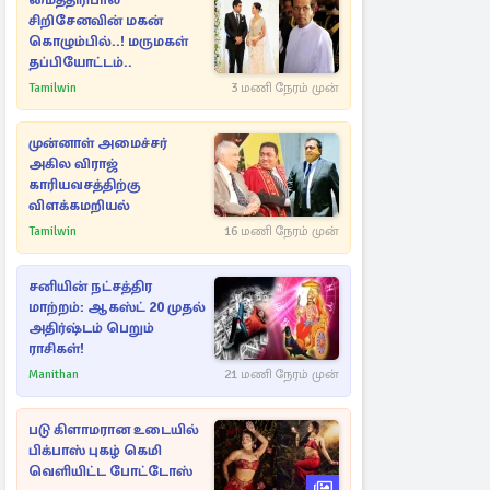
மைத்திரிபால
சிறிசேனவின் மகன்
கொழும்பில்..! மருமகள்
தப்பியோட்டம்..
Tamilwin
3 மணி நேரம் முன்
முன்னாள் அமைச்சர்
அகில விராஜ்
காரியவசத்திற்கு
விளக்கமறியல்
Tamilwin
16 மணி நேரம் முன்
சனியின் நட்சத்திர
மாற்றம்: ஆகஸ்ட் 20 முதல்
அதிர்ஷ்டம் பெறும்
ராசிகள்!
Manithan
21 மணி நேரம் முன்
படு கிளாமரான உடையில்
பிக்பாஸ் புகழ் கெமி
வெளியிட்ட போட்டோஸ்