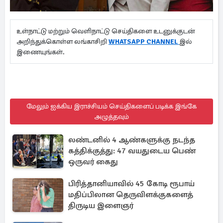
உள்நாட்டு மற்றும் வெளிநாட்டு செய்திகளை உடனுக்குடன்
அறிந்துக்கொள்ள லங்காசிறி
WHATSAPP CHANNEL
இல்
இணையுங்கள்.
மேலும் ஐக்கிய இராச்சியம் செய்திகளைப் படிக்க இங்கே
அழுத்தவும்
லண்டனில் 4 ஆண்களுக்கு நடந்த
கத்திக்குத்து: 47 வயதுடைய பெண்
ஒருவர் கைது
பிரித்தானியாவில் 45 கோடி ரூபாய்
மதிப்பிலான தெருவிளக்குகளைத்
திருடிய இளைஞர்