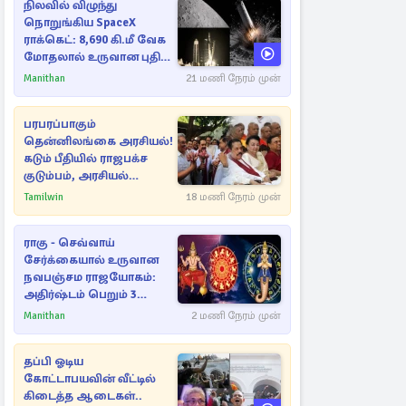
நிலவில் விழுந்து
நொறுங்கிய SpaceX
ராக்கெட்: 8,690 கி.மீ வேக
மோதலால் உருவான புதிய
பள்ளம்!
Manithan
21 மணி நேரம் முன்
பரபரப்பாகும்
தென்னிலங்கை அரசியல்!
கடும் பீதியில் ராஜபக்ச
குடும்பம், அரசியல்
நட்புகள்
Tamilwin
18 மணி நேரம் முன்
ராகு - செவ்வாய்
சேர்க்கையால் உருவான
நவபஞ்சம ராஜயோகம்:
அதிர்ஷ்டம் பெறும் 3
ராசிகள்!
Manithan
2 மணி நேரம் முன்
தப்பி ஓடிய
கோட்டாபயவின் வீட்டில்
கிடைத்த ஆடைகள்..