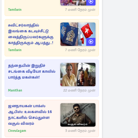
Tamilwin
7 மணி நேரம் முன்
சுவிட்சர்லாந்தில்
இலங்கை கடவுச்சீட்டு
வைத்திருப்பவர்களுக்கு
காத்திருக்கும் ஆபத்து..!
Tamilwin
7 மணி நேரம் முன்
தந்தையின் இறுதிச்
சடங்கை வீடியோ காலில்
பார்த்த மகள்கள்!
Manithan
22 மணி நேரம் முன்
ஜனநாயகன் பாக்ஸ்
ஆபிஸ்: உலகளவில் 16
நாட்களில் செய்துள்ள
வசூல் விவரம்
Cineulagam
3 மணி நேரம் முன்