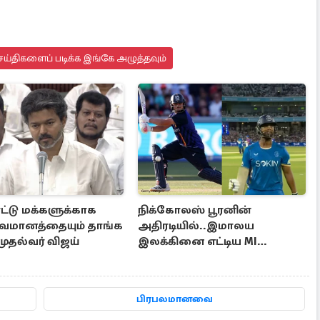
ய்திகளைப் படிக்க இங்கே அழுத்தவும்
ட்டு மக்களுக்காக
நிக்கோலஸ் பூரனின்
வமானத்தையும் தாங்க
அதிரடியில்..இமாலய
 முதல்வர் விஜய்
இலக்கினை எட்டிய MI
லண்டன்
பிரபலமானவை