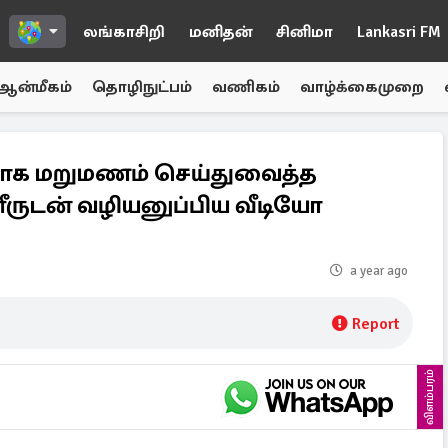
லங்காசிறி
மனிதன்
சினிமா
Lankasri FM
ஆன்மீகம்
தொழிநுட்பம்
வணிகம்
வாழ்க்கைமுறை
ாக மறுமணம் செய்துவைத்த
ுடன் வழியனுப்பிய வீடியோ
a year ago
Report
விளம்பரம்