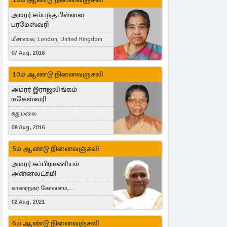
அமரர் சம்பந்தபிள்ளை
பரமேஸ்வரி
மீசாலை, London, United Kingdom
07 Aug, 2016
10ம் ஆண்டு நினைவஞ்சலி
அமரர் இராஜலிங்கம்
மகேஸ்வரி
சுதுமலை
08 Aug, 2016
5ம் ஆண்டு நினைவஞ்சலி
அமரர் சுப்பிரமணியம்
அன்னலட்சுமி
காரைநகர் கோவளம்,
வெள்ளவத்தை
02 Aug, 2021
6ம் ஆண்டு நினைவஞ்சலி