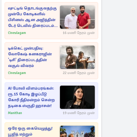
ஷுட்டிங் தொடங்குவதற்கு
முன்பே கோடிகளில்
பிசினஸ் ஆன அஜித்தின்
டேர் டெவில் திரைப்படம்...
Cineulagam
16 மணி நேரம் முன்
டிக்கெட் முன்பதிவு:
லோகேஷ் கனகராஜின்
'டிசி' திரைப்படத்தின்
வசூல் விவரம்
Cineulagam
22 மணி நேரம் முன்
AI போலி விளம்பரங்கள்:
ரூ.15 கோடி இழப்பீடு
கோரி நீதிமன்றம் சென்ற
நடிகை ஸ்ருதி ஹாசன்!
Manithan
19 மணி நேரம் முன்
ஒரே ஒரு கையெழுத்து!
பூஜித் மற்றும்