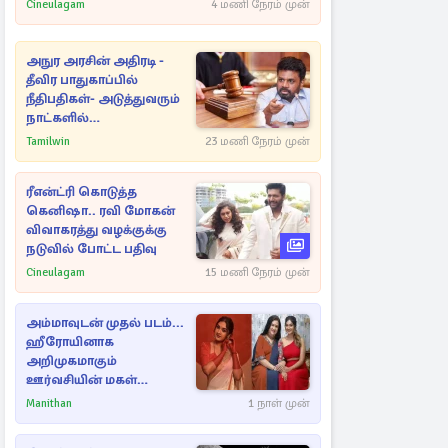
Cineulagam
4 மணி நேரம் முன்
அநுர அரசின் அதிரடி -
தீவிர பாதுகாப்பில்
நீதிபதிகள்- அடுத்துவரும்
நாட்களில்
அம்பலமாகவுள்ள ரகசியம்
Tamilwin
23 மணி நேரம் முன்
ரீஎன்ட்ரி கொடுத்த
கெனிஷா.. ரவி மோகன்
விவாகரத்து வழக்குக்கு
நடுவில் போட்ட பதிவு
Cineulagam
15 மணி நேரம் முன்
அம்மாவுடன் முதல் படம்...
ஹீரோயினாக
அறிமுகமாகும்
ஊர்வசியின் மகள்
தேஜலட்சுமி!
Manithan
1 நாள் முன்