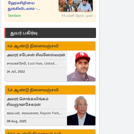
ஹேமசிறியை
தூக்கிலிடலாம் -
அநுரவுக்குச் சென்ற
Tamilwin
19 மணி நேரம் முன்
அறிவுரை..
துயர் பகிர்வு
4ம் ஆண்டு நினைவஞ்சலி
அமரர் சபேசன் சிவனேஸ்வரன்
சாவகச்சேரி, East Ham, United
Kingdom
24 Jul, 2022
1ம் ஆண்டு நினைவஞ்சலி
அமரர் சொக்கலிங்கம்
சிவஞானசேகரன்
கரம்பன், சரவணை, Raynes Park,
London, United Kingdom
08 Aug, 2025
10ம் ஆண்டு நினைவஞ்சலி