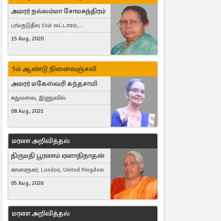
அமரர் நல்லம்மா சோமசுந்திரம்
புங்குடுதீவு 11ம் வட்டாரம்,
கொட்டாஞ்சேனை
15 Aug, 2020
5ம் ஆண்டு நினைவஞ்சலி
அமரர் மகேஸ்வரி கந்தசாமி
சுதுமலை, இணுவில்
08 Aug, 2021
மரண அறிவித்தல்
திருமதி பூரணம் ஏனாதிநாதன்
காரைநகர், London, United Kingdom
05 Aug, 2026
மரண அறிவித்தல்