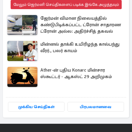
மேலும் ஜெர்மனி செய்திகளைப் படிக்க இங்கே அழுத்தவும்
ஜேர்மன் விமான நிலையத்தில்
கண்டுபிடிக்கப்பட்ட ட்ரோன் சாதாரண
ட்ரோன் அல்ல: அதிர்ச்சித் தகவல்
மின்னல் தாக்கி உயிரிழந்த கால்பந்து
வீரர்., பலர் காயம்
Ather-ன் புதிய Konarc மின்சார
ஸ்கூட்டர் - ஆகஸ்ட் 29 அறிமுகம்
முக்கிய செய்திகள்
பிரபலமானவை