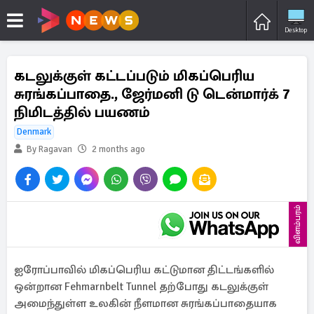
Desktop
கடலுக்குள் கட்டப்படும் மிகப்பெரிய
சுரங்கப்பாதை., ஜேர்மனி டு டென்மார்க் 7
நிமிடத்தில் பயணம்
Denmark
By Ragavan
2 months ago
விளம்பரம்
ஐரோப்பாவில் மிகப்பெரிய கட்டுமான திட்டங்களில்
ஒன்றான Fehmarnbelt Tunnel தற்போது கடலுக்குள்
அமைந்துள்ள உலகின் நீளமான சுரங்கப்பாதையாக