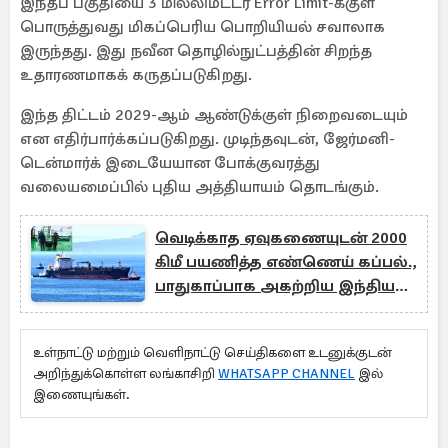
இந்தப் பகுதியை 3 மில்லிமீட்டர் Error Limit-க்குள்
பொருத்துவது மிகப்பெரிய பொறியியல் சவாலாக
இருந்தது. இது நவீன தொழில்நுட்பத்தின் சிறந்த
உதாரணமாகக் கருதப்படுகிறது.
இந்த திட்டம் 2029-ஆம் ஆண்டுக்குள் நிறைவடையும்
என எதிர்பார்க்கப்படுகிறது. முடிந்தவுடன், ஜேர்மனி-
டென்மார்க் இடையேயான போக்குவரத்து
வலையமைப்பில் புதிய அத்தியாயம் தொடங்கும்.
வெடிக்காத ஏவுகணையுடன் 2000
கிமீ பயணித்த எண்ணெய் கப்பல்.,
பாதுகாப்பாக அகற்றிய இந்திய
கடற்படை
உள்நாட்டு மற்றும் வெளிநாட்டு செய்திகளை உடனுக்குடன்
அறிந்துக்கொள்ள லங்காசிறி
WHATSAPP CHANNEL
இல்
இணையுங்கள்.