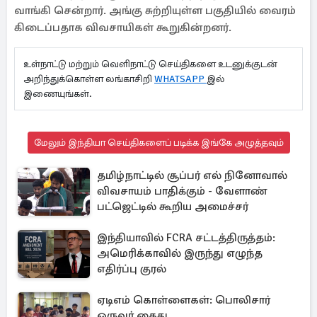
வாங்கி சென்றார். அங்கு சுற்றியுள்ள பகுதியில் வைரம்
கிடைப்பதாக விவசாயிகள் கூறுகின்றனர்.
உள்நாட்டு மற்றும் வெளிநாட்டு செய்திகளை உடனுக்குடன்
அறிந்துக்கொள்ள லங்காசிறி
WHATSAPP
இல்
இணையுங்கள்.
மேலும் இந்தியா செய்திகளைப் படிக்க இங்கே அழுத்தவும்
தமிழ்நாட்டில் சூப்பர் எல் நினோவால்
விவசாயம் பாதிக்கும் - வேளாண்
பட்ஜெட்டில் கூறிய அமைச்சர்
இந்தியாவில் FCRA சட்டத்திருத்தம்:
அமெரிக்காவில் இருந்து எழுந்த
எதிர்ப்பு குரல்
ஏடிஎம் கொள்ளைகள்: பொலிசார்
ஒருவர் கைது