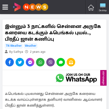
Desktop
இன்னும் 3 நாட்களில் சென்னை அருகே
கரையை கடக்கும் ஃபெங்கல் புயல்..,
பிரதீப் ஜான் கணிப்பு
TN Weather
Weather
By Sathya
2 years ago
விளம்பரம்
ஃபெங்கல் புயலானது சென்னை அருகே கரையை
கடக்க வாய்ப்புள்ளதாக தனியார் வானிலை ஆய்வாளர்
பிரதீப் ஜான் கணித்துள்ளார்.